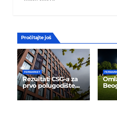
navigation
Pročitajte još
FERMARKET
FERMAR
Rezultati CSG-a za
Omla
prvo polugodište
Beog
2026.
novu