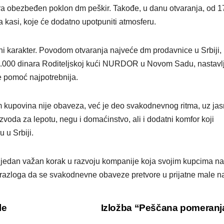
a obezbeđen poklon dm peškir. Takođe, u danu otvaranja, od 1
kasi, koje će dodatno upotpuniti atmosferu.
ni karakter. Povodom otvaranja najveće dm prodavnice u Srbiji,
0.000 dinara Roditeljskoj kući NURDOR u Novom Sadu, nastavlj
e pomoć najpotrebnija.
m kupovina nije obaveza, već je deo svakodnevnog ritma, uz ja
voda za lepotu, negu i domaćinstvo, ali i dodatni komfor koji
 u Srbiji.
edan važan korak u razvoju kompanije koja svojim kupcima nas
iše razloga da se svakodnevne obaveze pretvore u prijatne male n
le
Izložba “Peščana pomeran