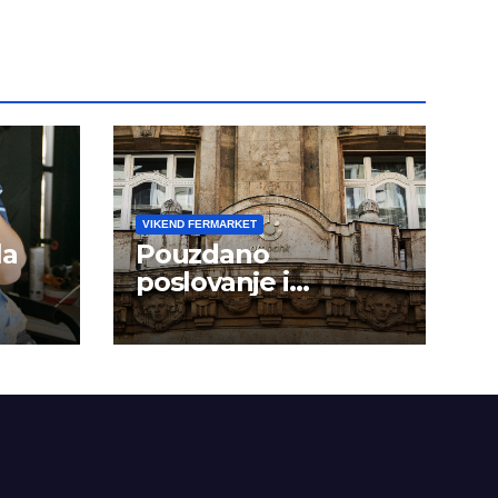
VIKEND FERMARKET
la
Pouzdano
poslovanje i
kontinuitet rasta
om
dini