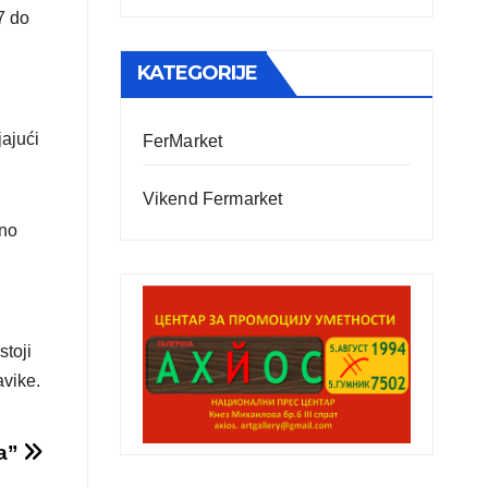
7 do
KATEGORIJE
ajući
FerMarket
Vikend Fermarket
sno
toji
avike.
ja”