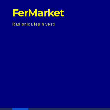
Skip
FerMarket
to
content
Radionica lepih vesti