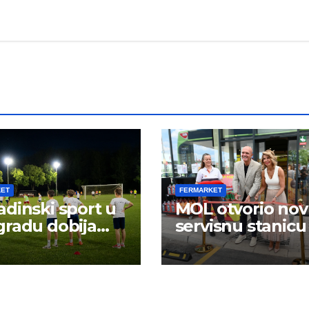
KET
FERMARKET
dinski sport u
MOL otvorio no
radu dobija
servisnu stanicu
 energiju: