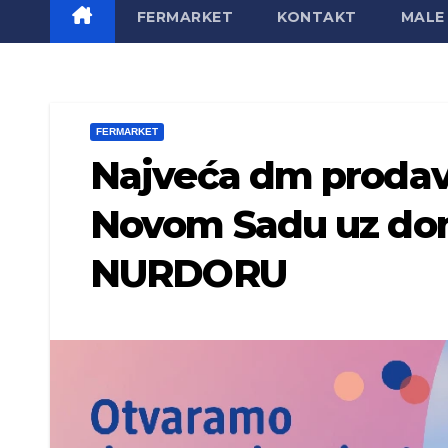
FERMARKET
KONTAKT
MALE 
FERMARKET
Najveća dm prodavni
Novom Sadu uz dona
NURDORU