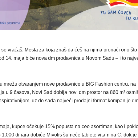
 se vraćaš. Mesta za koja znaš da ćeš na njima pronaći ono što 
o od 14. maja biće nova dm prodavnica u Novom Sadu – i to najv
oju mrežu otvaranjem nove prodavnice u BIG Fashion centru, na
aja u 9 časova, Novi Sad dobija novi dm prostor na 860 m² osmi
nspirativnijom, uz do sada najveći prodajni format kompanije d
 maja, kupce očekuje 15% popusta na ceo asortiman, kao i poklo
 1.000 dinara dobiće Mivolis šumeće tablete vitamina C, dok je