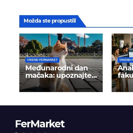
Možda ste propustili
VIKEND FERMARKET
VIKEND 
Međunarodni dan
Anal
mačaka: upoznajte
faku
istanbulske mace
trži
FerMarket