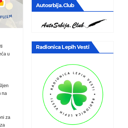
Autosrbija.club
ti
Radionica Lepih Vesti
eća u
šljen
m na
ni za
 za