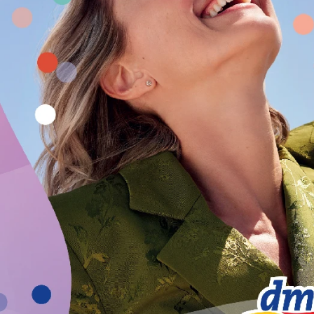
VIKEND FERMARKET
Međunarodn
dan mačaka:
upoznajte
istanbulske
mace