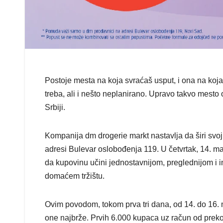
Postoje mesta na koja svraćaš usput, i ona na koja
treba, ali i nešto neplanirano. Upravo takvo mest
Srbiji.
Kompanija dm drogerie markt nastavlja da širi sv
adresi Bulevar oslobođenja 119. U četvrtak, 14. m
da kupovinu učini jednostavnijom, preglednijom i i
domaćem tržištu.
Ovim povodom, tokom prva tri dana, od 14. do 16.
one najbrže. Prvih 6.000 kupaca uz račun od preko