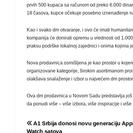
prvih 500 kupaca sa računom od preko 6.000 dinar
18 časova, kupce očekuje posebno iznenađenje na 
Kao i svako dm otvaranje, i ovo će imati humanitar
kompanija će donirati opremu u vrednosti od 1.00
praksu podrške lokalnoj zajednici i onima kojima j
Nova prodavnica osmišljena je kao prostor u koje
organizovane kategorije, širokim asortimanom proiz
olakšava snalaženje i izbor u najvećem dm prostoru
Ova dm prodavnica u Novom Sadu predstavlja još j
da ponudi više – više izbora, više inspiracije i v
Post
A1 Srbija donosi novu generaciju App
Watch satova