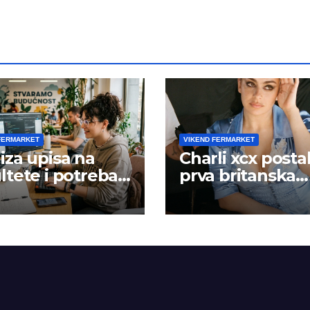
FERMARKET
VIKEND FERMARKET
iza upisa na
Charli xcx posta
ltete i potreba
prva britanska
šta rada
pevačica sa dva
albuma na prv
mestu u istoj
kalendarskoj go