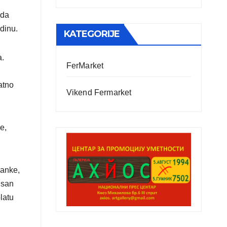
ada
dinu.
KATEGORIJE
a.
FerMarket
atno
Vikend Fermarket
e,
banke,
isan
latu