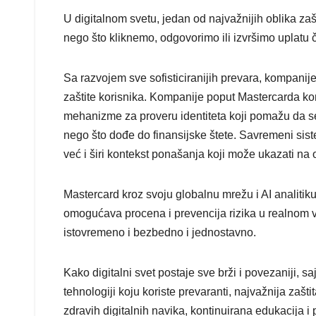
U digitalnom svetu, jedan od najvažnijih oblika zašt
nego što kliknemo, odgovorimo ili izvršimo uplatu č
Sa razvojem sve sofisticiranijih prevara, kompanije
zaštite korisnika. Kompanije poput Mastercarda kon
mehanizme za proveru identiteta koji pomažu da se
nego što dođe do finansijske štete. Savremeni sis
već i širi kontekst ponašanja koji može ukazati na
Mastercard kroz svoju globalnu mrežu i AI analitiku
omogućava procena i prevencija rizika u realnom v
istovremeno i bezbedno i jednostavno.
Kako digitalni svet postaje sve brži i povezaniji, saj
tehnologiji koju koriste prevaranti, najvažnija zašti
zdravih digitalnih navika, kontinuirana edukacija i