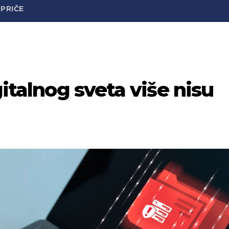
PRIČE
italnog sveta više nisu