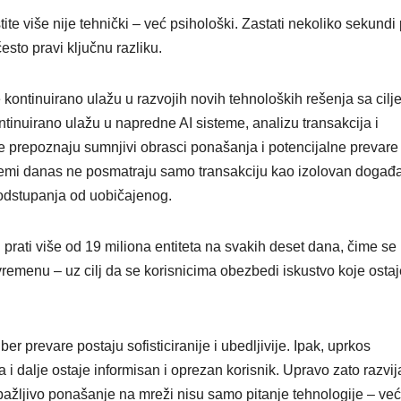
ite više nije tehnički – već psihološki. Zastati nekoliko sekundi
esto pravi ključnu razliku.
 kontinuirano ulažu u razvojih novih tehnoloških rešenja sa cilj
tinuirano ulažu u napredne AI sisteme, analizu transakcija i
 prepoznaju sumnjivi obrasci ponašanja i potencijalne prevare
temi danas ne posmatraju samo transakciju kao izolovan događa
 odstupanja od uobičajenog.
 prati više od 19 miliona entiteta na svakih deset dana, čime se
remenu – uz cilj da se korisnicima obezbedi iskustvo koje ostaj
ber prevare postaju sofisticiranije i ubedljivije. Ipak, uprkos
ta i dalje ostaje informisan i oprezan korisnik. Upravo zato razvi
 pažljivo ponašanje na mreži nisu samo pitanje tehnologije – već