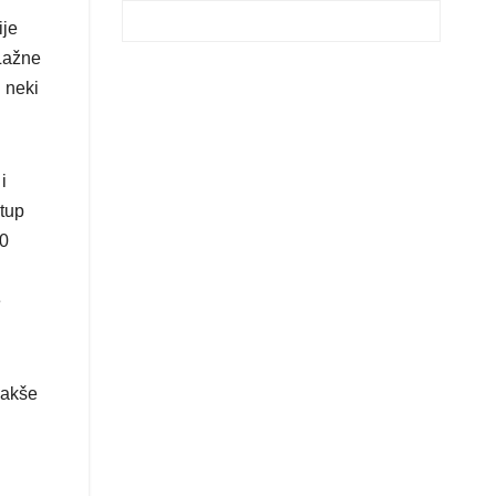
ije
 Lažne
 neki
i
stup
00
e
lakše