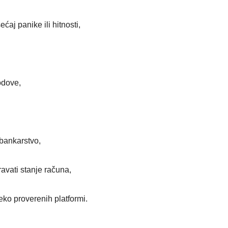
ćaj panike ili hitnosti,
kodove,
 bankarstvo,
eravati stanje računa,
reko proverenih platformi.