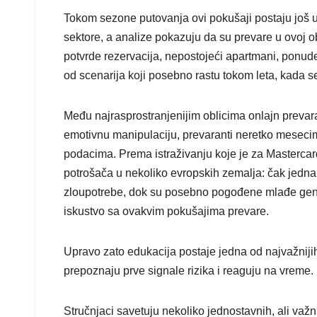
Tokom sezone putovanja ovi pokušaji postaju još u
sektore, a analize pokazuju da su prevare u ovoj o
potvrde rezervacija, nepostojeći apartmani, ponu
od scenarija koji posebno rastu tokom leta, kada s
Među najrasprostranjenijim oblicima onlajn prevara
emotivnu manipulaciju, prevaranti neretko mesecim
podacima. Prema istraživanju koje je za Mastercar
potrošača u nekoliko evropskih zemalja: čak jedna 
zloupotrebe, dok su posebno pogođene mlađe gene
iskustvo sa ovakvim pokušajima prevare.
Upravo zato edukacija postaje jedna od najvažnijih
prepoznaju prve signale rizika i reaguju na vreme.
Stručnjaci savetuju nekoliko jednostavnih, ali važn