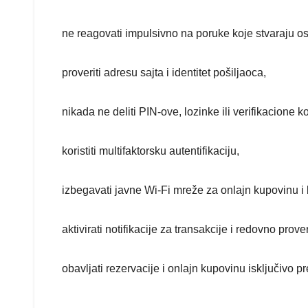
ne reagovati impulsivno na poruke koje stvaraju ose
proveriti adresu sajta i identitet pošiljaoca,
nikada ne deliti PIN-ove, lozinke ili verifikacione 
koristiti multifaktorsku autentifikaciju,
izbegavati javne Wi-Fi mreže za onlajn kupovinu i
aktivirati notifikacije za transakcije i redovno prov
obavljati rezervacije i onlajn kupovinu isključivo p