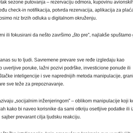
etak sezone putovanja – rezervaciju odmora, kupovinu avionski
đu check-in notifikacija, potvrda rezervacija, aplikacija za plaća
osimo niz brzih odluka u digitalnom okruženju.
i ili fokusirani da nešto završimo „što pre”, najlakše spuštamo
Danas su to ljudi. Savremene prevare sve ređe izgledaju kao
uverljive poruke, lažni pozivi podrške, investicione ponude ili
štačke inteligencije i sve naprednijih metoda manipulacije, gran
vare sve teže za prepoznavanje.
vaju „socijalnim inženjeringom” – oblikom manipulacije koji ko
trah kako bi naveo korisnike da sami otkriju osetljive podatke ili 
ajber prevarant cilja ljudsku reakciju.