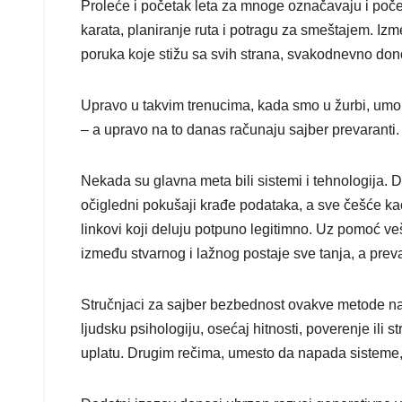
Proleće i početak leta za mnoge označavaju i poč
karata, planiranje ruta i potragu za smeštajem. Izme
poruka koje stižu sa svih strana, svakodnevno don
Upravo u takvim trenucima, kada smo u žurbi, umorn
– a upravo na to danas računaju sajber prevaranti.
Nekada su glavna meta bili sistemi i tehnologija. 
očigledni pokušaji krađe podataka, a sve češće kao 
linkovi koji deluju potpuno legitimno. Uz pomoć ve
između stvarnog i lažnog postaje sve tanja, a pre
Stručnjaci za sajber bezbednost ovakve metode nazi
ljudsku psihologiju, osećaj hitnosti, poverenje ili s
uplatu. Drugim rečima, umesto da napada sisteme, s