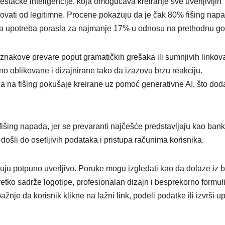
štačke inteligencije, koja omogućava kreiranje sve uverljivijih
ikovati od legitimne. Procene pokazuju da je čak 80% fišing nap
va upotreba porasla za najmanje 17% u odnosu na prethodnu go
znakove prevare poput gramatičkih grešaka ili sumnjivih linkov
o oblikovane i dizajnirane tako da izazovu brzu reakciju.
a na fišing pokušaje kreirane uz pomoć generativne AI, što dod
išing napada, jer se prevaranti najčešće predstavljaju kao bank
bi došli do osetljivih podataka i pristupa računima korisnika.
uju potpuno uverljivo. Poruke mogu izgledati kao da dolaze iz 
eretko sadrže logotipe, profesionalan dizajn i besprekorno formul
žnje da korisnik klikne na lažni link, podeli podatke ili izvrši up