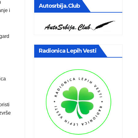
h
Autosrbija.club
nje i
 gard
Radionica Lepih Vesti
ica
risti
izvrše