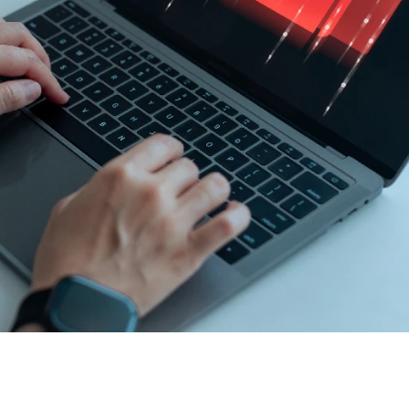
VIKEND FERMARKET
VIKEND FERMAR
Novi film
Beč 
Odiseja
deset
inspiriše
najbol
putovanje
grado
širom sveta —
studir
ali i prevarante