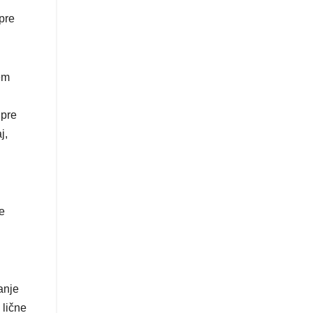
 pre
em
 pre
j,
e
janje
 lične