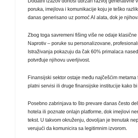
Dodatni izazov donosi ubrzan razvoj generativne ve
poruka, imejlova i komunikacije koju je teško razl
danas generisano uz pomoć AI alata, dok je njiho
Zbog toga savremeni fišing više ne odaje klasične 
Naprotiv – poruke su personalizovane, profesionaln
Istraživanja pokazuju da čak 60% primalaca nased
potvrđuje njihovu uverljivost.
Finansijski sektor ostaje među najčešćim metama f
platni servisi ili druge finansijske institucije kako 
Posebno zabrinjava to što prevare danas često del
hotela ili poznate onlajn platforme, dok imejlovi n
tekst. U takvom okruženju, dovoljan je trenutak nepa
verujući da komunicira sa legitimnim izvorom.