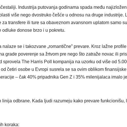
čestaliji. Industrija putovanja godinama spada među najizložen
blasti više nego dvostruko češće u odnosu na druge industrije.
de za transfere ili ture sa obaveznom avansnom uplatom samo su
e odluke donose brzo i u pokretu.
 nalaze se i takozvane „romantične” prevare. Kroz lažne profile 
a grade poverenje sa žrtvom pre nego što zatraže novac ili pri
d sprovela The Harris Poll kompanija na uzorku od više od 5.0
od četiri osobe u Evropi susrela se sa ovim oblikom finansijske
racije – čak 40% pripadnika Gen Z i 35% milenijalaca imalo j
 linija odbrane. Kada ljudi razumeju kako prevare funkcionišu, 
ih koraka: