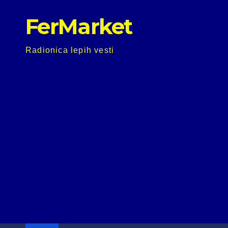
Skip
FerMarket
to
content
Radionica lepih vesti