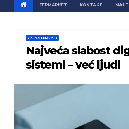
FERMARKET
KONTAKT
MALE 
VIKEND FERMARKET
Najveća slabost dig
sistemi – već ljudi