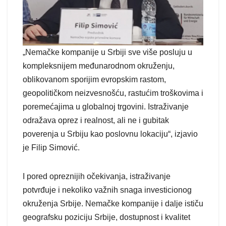
„Nemačke kompanije u Srbiji sve više posluju u
kompleksnijem međunarodnom okruženju,
oblikovanom sporijim evropskim rastom,
geopolitičkom neizvesnošću, rastućim troškovima i
poremećajima u globalnoj trgovini. Istraživanje
odražava oprez i realnost, ali ne i gubitak
poverenja u Srbiju kao poslovnu lokaciju“, izjavio
je Filip Simović.
I pored opreznijih očekivanja, istraživanje
potvrđuje i nekoliko važnih snaga investicionog
okruženja Srbije. Nemačke kompanije i dalje ističu
geografsku poziciju Srbije, dostupnost i kvalitet