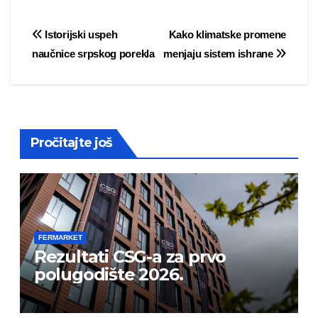
Post
Istorijski uspeh
Kako klimatske promene
naučnice srpskog porekla
menjaju sistem ishrane
navigation
Pročitajte još
FERMARKET
Rezultati CSG-a za prvo
polugodište 2026.