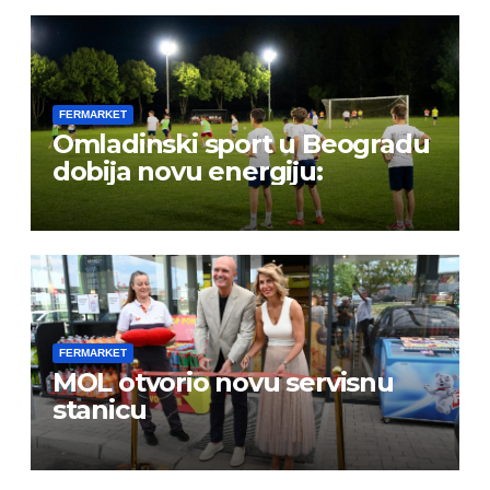
FERMARKET
Omladinski sport u Beogradu
dobija novu energiju:
FERMARKET
MOL otvorio novu servisnu
stanicu