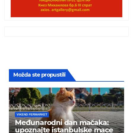
Možda ste propustili
VIKEND FERMARKET
Međunarodni dan mačaka:
upoznajte istanbulske mace