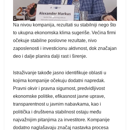
Na nivou kompanija, rezultati su stabilniji nego što
to ukupna ekonomska klima sugeriše. Većina firmi
očekuje stabilne poslovne rezultate, nivo
zaposlenosti i investicionu aktivnost, dok značajan
deo i dalje planira dalji rast i širenje.
Istraživanje takođe jasno identifikuje oblasti u
kojima kompanije očekuju dodatni napredak.
Pravni okvir i pravna sigurnost, predvidljivost
ekonomske politike, efikasnost javne uprave,
transparentnost u javnim nabavkama, kao i
politička i društvena stabilnost ostaju među
najvažnijim pitanjima za investitore. Kompanije
dodatno naglašavaju značaj nastavka procesa