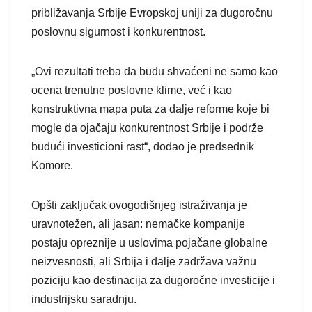
približavanja Srbije Evropskoj uniji za dugoročnu
poslovnu sigurnost i konkurentnost.
„Ovi rezultati treba da budu shvaćeni ne samo kao
ocena trenutne poslovne klime, već i kao
konstruktivna mapa puta za dalje reforme koje bi
mogle da ojačaju konkurentnost Srbije i podrže
budući investicioni rast“, dodao je predsednik
Komore.
Opšti zaključak ovogodišnjeg istraživanja je
uravnotežen, ali jasan: nemačke kompanije
postaju opreznije u uslovima pojačane globalne
neizvesnosti, ali Srbija i dalje zadržava važnu
poziciju kao destinacija za dugoročne investicije i
industrijsku saradnju.