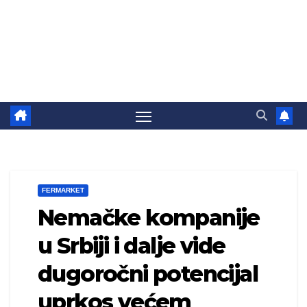
FERMARKET
Nemačke kompanije
u Srbiji i dalje vide
dugoročni potencijal
uprkos većem