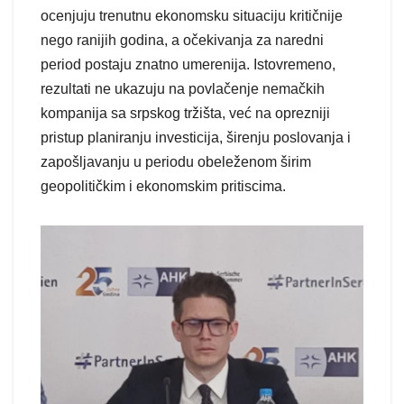
ocenjuju trenutnu ekonomsku situaciju kritičnije
nego ranijih godina, a očekivanja za naredni
period postaju znatno umerenija. Istovremeno,
rezultati ne ukazuju na povlačenje nemačkih
kompanija sa srpskog tržišta, već na oprezniji
pristup planiranju investicija, širenju poslovanja i
zapošljavanju u periodu obeleženom širim
geopolitičkim i ekonomskim pritiscima.