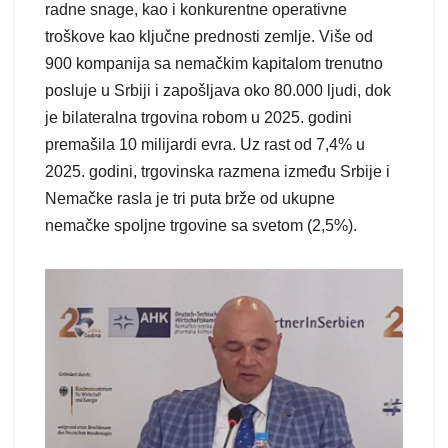
radne snage, kao i konkurentne operativne
troškove kao ključne prednosti zemlje. Više od
900 kompanija sa nemačkim kapitalom trenutno
posluje u Srbiji i zapošljava oko 80.000 ljudi, dok
je bilateralna trgovina robom u 2025. godini
premašila 10 milijardi evra. Uz rast od 7,4% u
2025. godini, trgovinska razmena između Srbije i
Nemačke rasla je tri puta brže od ukupne
nemačke spoljne trgovine sa svetom (2,5%).