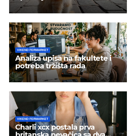
VIKEND FERMARKET
Analiza upisa na fakultete i
potreba tržišta rada
VIKEND FERMARKET
Charli xcx postala prva
britanska pevačica sa dva