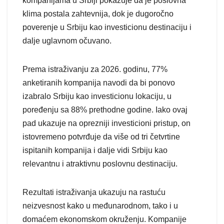
kompanijama u Srbiji pokazuje da je poslovna
klima postala zahtevnija, dok je dugoročno
poverenje u Srbiju kao investicionu destinaciju i
dalje uglavnom očuvano.
Prema istraživanju za 2026. godinu, 77%
anketiranih kompanija navodi da bi ponovo
izabralo Srbiju kao investicionu lokaciju, u
poređenju sa 88% prethodne godine. Iako ovaj
pad ukazuje na oprezniji investicioni pristup, on
istovremeno potvrđuje da više od tri četvrtine
ispitanih kompanija i dalje vidi Srbiju kao
relevantnu i atraktivnu poslovnu destinaciju.
Rezultati istraživanja ukazuju na rastuću
neizvesnost kako u međunarodnom, tako i u
domaćem ekonomskom okruženju. Kompanije