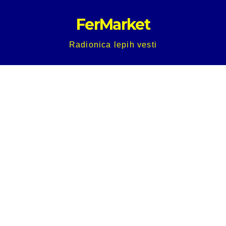
Skip
FerMarket
to
content
Radionica lepih vesti