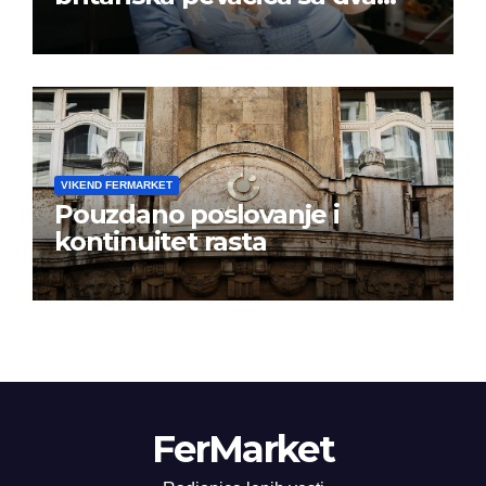
albuma na prvom mestu u
istoj kalendarskoj godini
VIKEND FERMARKET
Pouzdano poslovanje i
kontinuitet rasta
FerMarket