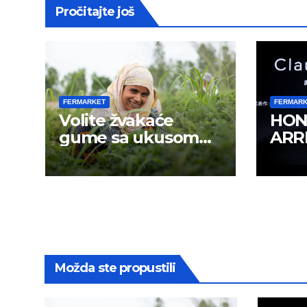
Pročitajte još
FERMARKET
FERMAR
Volite žvakaće
HON
gume sa ukusom
ARRI
mentola?
rada
krei
Možda ste propustili