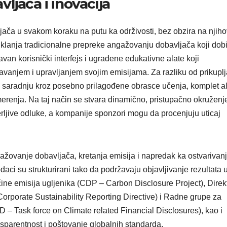
ljača i inovacija
ača u svakom koraku na putu ka održivosti, bez obzira na njih
a uklanja tradicionalne prepreke angažovanju dobavljača koji dobi
an korisnički interfejs i ugrađene edukativne alate koji
njem i upravljanjem svojim emisijama. Za razliku od prikuplj
 saradnju kroz posebno prilagođene obrasce učenja, komplet a
erenja. Na taj način se stvara dinamično, pristupačno okruženj
ljive odluke, a kompanije sponzori mogu da procenjuju uticaj
ažovanje dobavljača, kretanja emisija i napredak ka ostvarivan
ci su strukturirani tako da podržavaju objavljivanje rezultata 
čine emisija ugljenika (CDP – Carbon Disclosure Project), Direk
orporate Sustainability Reporting Directive) i Radne grupe za
 – Task force on Climate related Financial Disclosures), kao i
ansparentnost i poštovanje globalnih standarda.