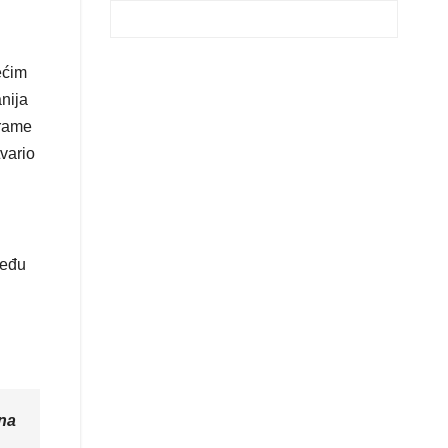
ećim
nija
grame
tvario
među
ina