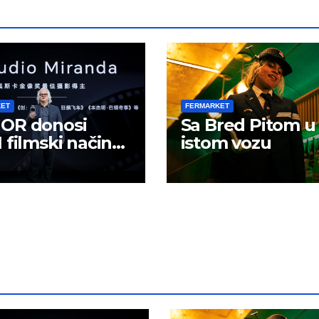
KET
FERMARKET
OR donosi
Sa Bred Pitom u
 filmski način
istom vozu
 u mobilno
ranje sadržaja