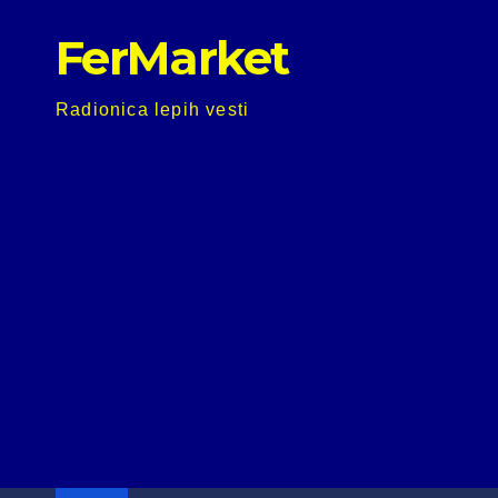
Skip
FerMarket
to
content
Radionica lepih vesti