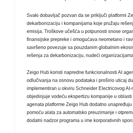
Svaki dobavljač pozvan da se priključi platformi
dekarbonizaciju i kompanijama koje pružaju rešen
emisija. Troškove učešća u potpunosti snose organ
finansijske prepreke i omogućava neometano i rav
savršeno povezuje sa pouzdanim globalnim ekosiste
rešenja za dekarbonizaciju, nudeći organizacijama
Zeigo Hub koristi napredne funkcionalnosti AI age
odlučivanja na osnovu podataka i proširio uticaj du
implementiran u okviru Schneider Electricovog AI-
objedinjuje vodeću ekspertizu kompanije u oblasti od
agenata platforme Zeigo Hub dodatno unapređuju i 
pomoću alata za automatsko preuzimanje i otprema
dodatni nadzor programa u ime korporativnih spon