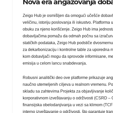
Nova era angažovanja dobav
Zeigo Hub je osmišljen da omogući učešće dobavlj
veličinu, istoriju poslovanja ili iskustvo. Platform
obuku za njeno korišćenje. Zeigo Hub ima jednostav
dobavljačima pomažu da odmah počnu sa izračunava
statičkih podataka, Zeigo Hub podstiče dvosmernu
za dekarbonizaciju i kontrolne table za uporedna m
kom dobavljači mogu da sprovode informisane, mer
emisija u celom lancu snabdevanja.
Robusni analitički deo ove platforme prikazuje ang
naučno utemeljenih ciljeva u realnom vremenu. Poda
skladu sa zahtevima Projekta za objavljivanje koli
korporativnom izveštavanju o održivosti (CSRD – C
finansijska obelodanjivanja u vezi sa klimom (TCFD
interno izveštavanje o održivosti, što garantuje tr