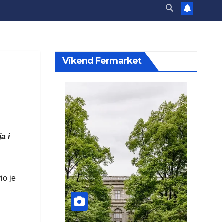
Vikend Fermarket
a i
io je