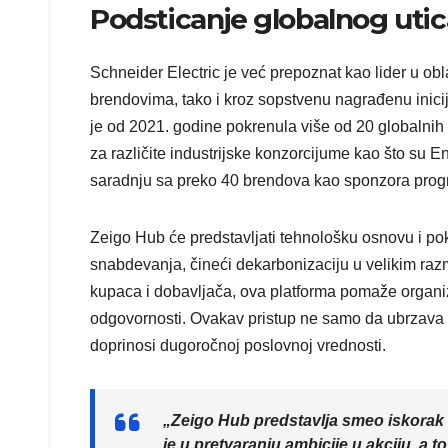
Podsticanje globalnog uti
Schneider Electric je već prepoznat kao lider u o
brendovima, tako i kroz sopstvenu nagrađenu inici
je od 2021. godine pokrenula više od 20 globalni
za različite industrijske konzorcijume kao što su E
saradnju sa preko 40 brendova kao sponzora progra
Zeigo Hub će predstavljati tehnološku osnovu i po
snabdevanja, čineći dekarbonizaciju u velikim r
kupaca i dobavljača, ova platforma pomaže organiz
odgovornosti. Ovakav pristup ne samo da ubrzava s
doprinosi dugoročnoj poslovnoj vrednosti.
„Zeigo Hub predstavlja smeo iskorak n
je u pretvaranju ambicije u akciju,