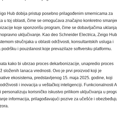
 Zeigo Hub dobija pristup posebno prilagođenim smernicama za
ja u toj oblasti, čime se omogućava značajno konkretno smanje
izacije koje sponzorišu program, čime se dobavljačima uklanja
nopravno uključivanje. Kao deo Schneider Electrica, Zeigo Hub
mom stručnjaka u oblasti održivosti, konsultantskih usluga i
 podršku i pouzdanost koje prevazilaze softversku platformu.
nata kako bi ubrzao proces dekarbonizacije, unapredio proces
ž složenih lanaca vrednosti. Ovo je prvi proizvod koji je
native ekosistema, predstavljenog 15. maja 2025. godine, koji
rživosti i inovacija u veštačkoj inteligenciji. Funkcionalnosti A
personalizuju korisničko iskustvo prilikom uključivanja u prog
nje informacija, prilagođavajući pozive za učešće i obezbeđuj
zora.