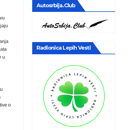
Autosrbija.club
ovu
jaju
anja
Radionica Lepih Vesti
lata
e u
ju
u
tive o