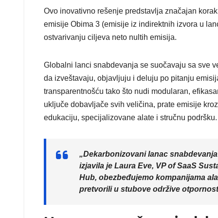
Ovo inovativno rešenje predstavlja značajan kora
emisije Obima 3 (emisije iz indirektnih izvora u l
ostvarivanju ciljeva neto nultih emisija.
Globalni lanci snabdevanja se suočavaju sa sve već
da izveštavaju, objavljuju i deluju po pitanju emis
transparentnošću tako što nudi modularan, efikasa
uključe dobavljače svih veličina, prate emisije kro
edukaciju, specijalizovane alate i stručnu podršku.
„Dekarbonizovani lanac snabdevanja viš
izjavila je Laura Eve, VP of SaaS Sust
Hub, obezbeđujemo kompanijama alate 
pretvorili u stubove održive otpornost