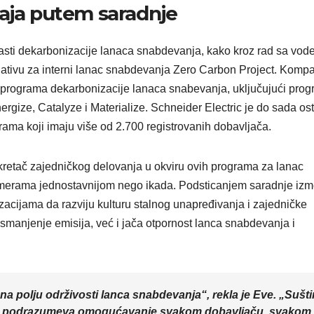
caja putem saradnje
blasti dekarbonizacije lanaca snabdevanja, kako kroz rad sa vod
jativu za interni lanac snabdevanja Zero Carbon Project. Kompa
h programa dekarbonizacije lanaca snabevanja, uključujući pro
nergize, Catalyze i Materialize. Schneider Electric je do sada os
ma koji imaju više od 2.700 registrovanih dobavljača.
kretač zajedničkog delovanja u okviru ovih programa za lanac
azmerama jednostavnijom nego ikada. Podsticanjem saradnje iz
acijama da razviju kulturu stalnog unapređivanja i zajedničke
manjenje emisija, već i jača otpornost lanca snabdevanja i
a polju održivosti lanca snabdevanja“, rekla je Eve. „Sušt
 a to podrazumeva omogućavanje svakom dobavljaču, svakom