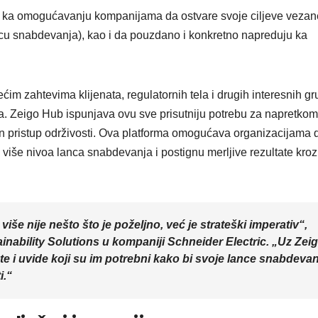
VIKEND FERMARKET
VIKEND FERMAR
k ka omogućavanju kompanijama da ostvare svoje ciljeve vezan
Novi film
Beč 
ancu snabdevanja), kao i da pouzdano i konkretno napreduju ka
Odiseja
deset
inspiriše
najbol
im zahtevima klijenata, regulatornih tela i drugih interesnih g
putovanje
grado
ija. Zeigo Hub ispunjava ovu sve prisutniju potrebu za napretkom
širom sveta —
studir
n pristup održivosti. Ova platforma omogućava organizacijama 
z više nivoa lanca snabdevanja i postignu merljive rezultate kroz
ali i prevarante
e nije nešto što je poželjno, već je strateški imperativ“,
ainability Solutions u kompaniji Schneider Electric. „Uz Zei
i uvide koji su im potrebni kako bi svoje lance snabdevan
i.“