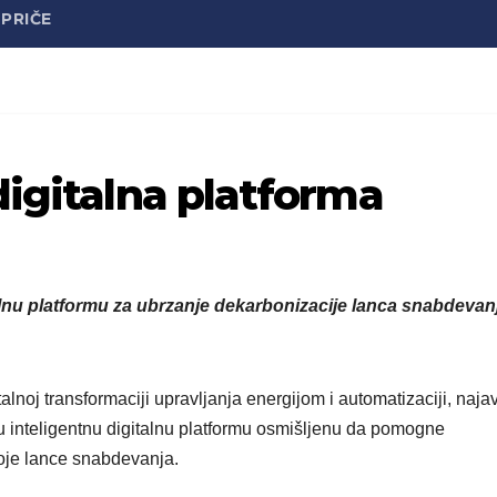
PRIČE
digitalna platforma
lnu platformu za ubrzanje dekarbonizacije lanca snabdevanj
talnoj transformaciji upravljanja energijom i automatizaciji, najav
 inteligentnu digitalnu platformu osmišljenu da pomogne
voje lance snabdevanja.