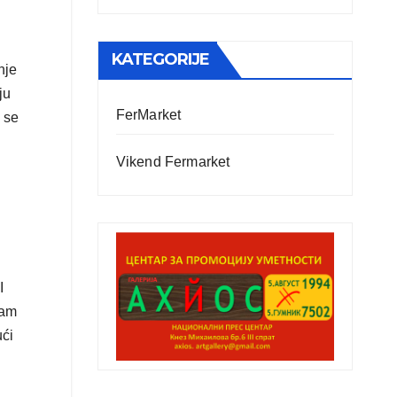
KATEGORIJE
nje
ju
FerMarket
 se
Vikend Fermarket
I
ram
ući