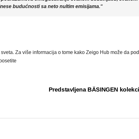
rinese budućnosti sa neto nultim emisijama.“
sveta. Za više informacija o tome kako Zeigo Hub može da pod
posetite
Predstavljena BÄSINGEN kolekc