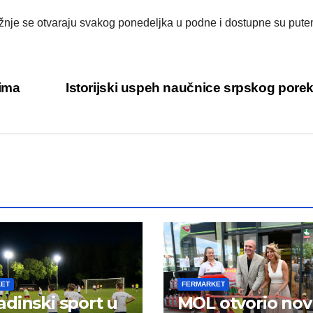
ožnje se otvaraju svakog ponedeljka u podne i dostupne su put
vima
Istorijski uspeh naučnice srpskog pore
KET
FERMARKET
dinski sport u
MOL otvorio no