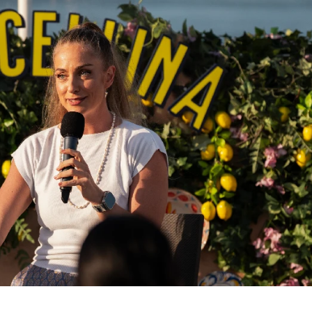
VIKEND FERMARKET
VIKEND FERMARK
Međunarodni
Analiz
dan mačaka:
na faku
upoznajte
potreba
istanbulske
rada
mace