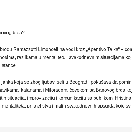
anovog brda?
brodu Ramazzotti Limoncellina vodi kroz „Aperitivo Talks“ – c
dnosima, razlikama u mentalitetu i svakodnevnim situacijama ko
istance.
lijanka koja se zbog ljubavi seli u Beograd i pokušava da pomiri
im navikama, kafanama i Miloradom, čovekom sa Banovog brda koj
itih situacija, improvizaciju i komunikaciju sa publikom, Hristina
mentaliteta, prijateljstva i malih svakodnevnih apsurda koje svi