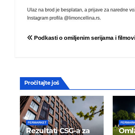
Ulaz na brod je besplatan, a prijave za naredne v
Instagram profila @limoncellina.rs.
Post
Podkasti o omiljenim serijama i filmo
navigation
Pročitajte još
FERMARKET
FERMAR
Rezultati CSG-a za
Omla