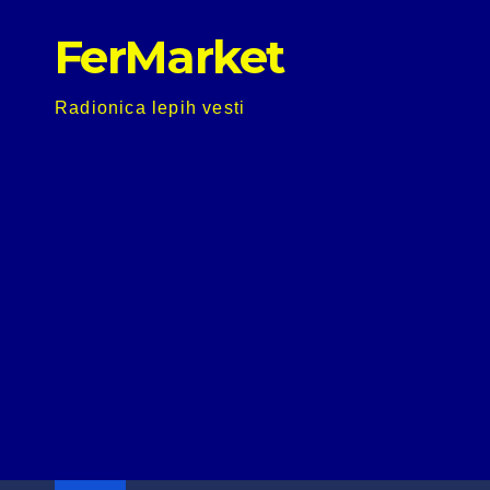
Skip
FerMarket
to
content
Radionica lepih vesti