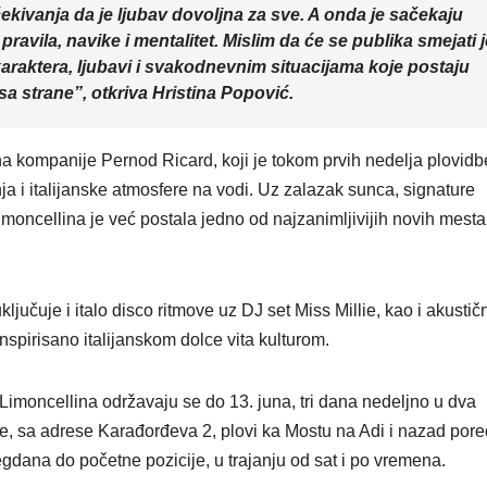
 očekivanja da je ljubav dovoljna za sve. A onda je sačekaju
avila, navike i mentalitet. Mislim da će se publika smejati j
araktera, ljubavi i svakodnevnim situacijama koje postaju
 strane”, otkriva Hristina Popović.
na kompanije Pernod Ricard, koji je tokom prvih nedelja plovidb
nja i italijanske atmosfere na vodi. Uz zalazak sunca, signature
moncellina je već postala jedno od najzanimljivijih novih mesta
jučuje i italo disco ritmove uz DJ set Miss Millie, kao i akustič
inspirisano italijanskom dolce vita kulturom.
Limoncellina održavaju se do 13. juna, tri dana nedeljno u dva
le, sa adrese Karađorđeva 2, plovi ka Mostu na Adi i nazad pore
ana do početne pozicije, u trajanju od sat i po vremena.