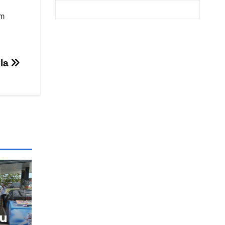
em
kla
vu