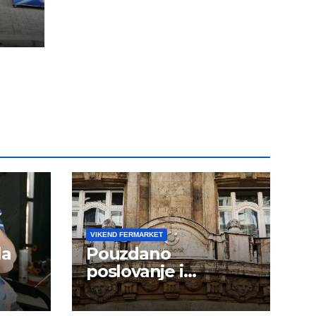
VIKEND FERMARKET
la
Pouzdano
poslovanje i
kontinuitet rasta
om