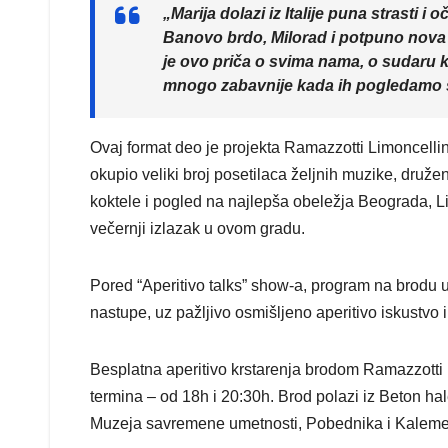
„Marija dolazi iz Italije puna strasti i
Banovo brdo, Milorad i potpuno nova pr
je ovo priča o svima nama, o sudaru k
mnogo zabavnije kada ih pogledamo sa
Ovaj format deo je projekta Ramazzotti Limoncelli
okupio veliki broj posetilaca željnih muzike, druže
koktele i pogled na najlepša obeležja Beograda, Li
večernji izlazak u ovom gradu.
Pored “Aperitivo talks” show-a, program na brodu ukl
nastupe, uz pažljivo osmišljeno aperitivo iskustvo 
Besplatna aperitivo krstarenja brodom Ramazzotti 
termina – od 18h i 20:30h. Brod polazi iz Beton ha
Muzeja savremene umetnosti, Pobednika i Kalemegd