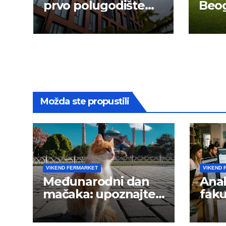
prvo polugodište
Beog
2026.
novu
Možda ste propustili
VIKEND FERMARKET
VIKEND 
Međunarodni dan
Anal
mačaka: upoznajte
faku
istanbulske mace
trži