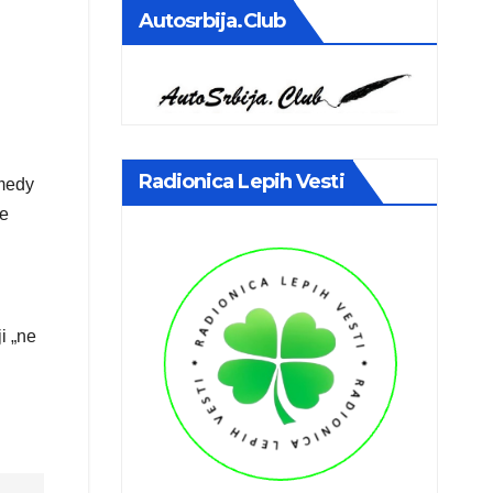
Autosrbija.club
Radionica Lepih Vesti
omedy
je
i „ne