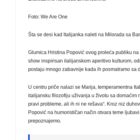
Foto: We Are One
Šta se desi kad Italijanka naleti na Milorada sa B
Glumica Hristina Popović ovog proleća publiku na 
show inspirisan italijanskom aperitivo kulturom, o
postaju mnogo zabavnije kada ih posmatramo sa d
U centru priče nalazi se Marija, temperamentna Ita
italijansku filozofiju uživanja u životu sa domać
pravi probleme, ali ih ni ne rešava“. Kroz niz duhov
Popović na humorističan način otvara teme ljubavi, 
prepoznajemo.