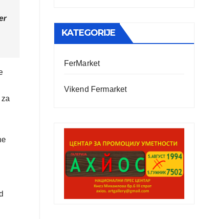
er
KATEGORIJE
FerMarket
e
Vikend Fermarket
 za
ne
d