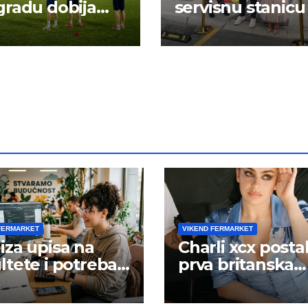
radu dobija
servisnu stanicu
 energiju:
FERMARKET
VIKEND FERMARKET
iza upisa na
Charli xcx posta
ltete i potreba
prva britanska
šta rada
pevačica sa dva
albuma na prv