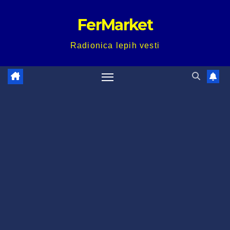
Skip
FerMarket
to
content
Radionica lepih vesti