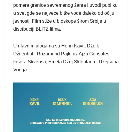
pomera granice savremenog žanra i uvodi publiku
u svet gde se najveće bitke vode daleko od očiju
javnosti. Film stiže u bioskope širom Srbije u
distribuciji BLITZ filma.
U glavnim ulogama su Henri Kavil, Džejk
Džilenhal i Rozamund Pajk, uz Ajzu Gonsales,
Fišera Stivensa, Emeta Džej Sklenlana i Džejsona
Vonga.