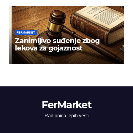
FERMARKET
Zanimljivo suđenje zbog
lekova za gojaznost
FerMarket
Radionica lepih vesti