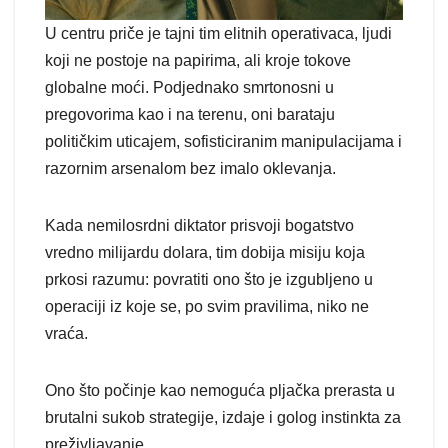
U centru priče je tajni tim elitnih operativaca, ljudi
koji ne postoje na papirima, ali kroje tokove
globalne moći. Podjednako smrtonosni u
pregovorima kao i na terenu, oni barataju
političkim uticajem, sofisticiranim manipulacijama i
razornim arsenalom bez imalo oklevanja.
Kada nemilosrdni diktator prisvoji bogatstvo
vredno milijardu dolara, tim dobija misiju koja
prkosi razumu: povratiti ono što je izgubljeno u
operaciji iz koje se, po svim pravilima, niko ne
vraća.
Ono što počinje kao nemoguća pljačka prerasta u
brutalni sukob strategije, izdaje i golog instinkta za
preživljavanje.