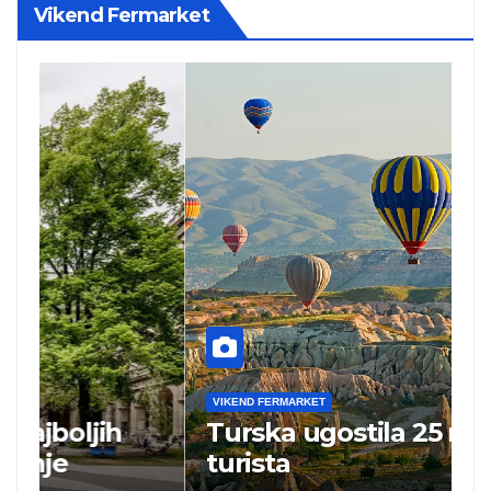
Vikend Fermarket
VIKEND FERMARKET
V
Turska ugostila 25 miliona
N
turista
„