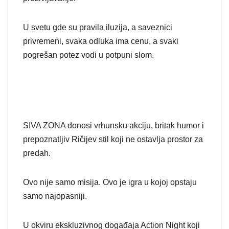
U svetu gde su pravila iluzija, a saveznici
privremeni, svaka odluka ima cenu, a svaki
pogrešan potez vodi u potpuni slom.
SIVA ZONA donosi vrhunsku akciju, britak humor i
prepoznatljiv Ričijev stil koji ne ostavlja prostor za
predah.
Ovo nije samo misija. Ovo je igra u kojoj opstaju
samo najopasniji.
U okviru ekskluzivnog događaja Action Night koji