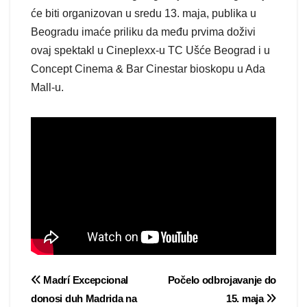
će biti organizovan u sredu 13. maja, publika u
Beogradu imaće priliku da među prvima doživi
ovaj spektakl u Cineplexx-u TC Ušće Beograd i u
Concept Cinema & Bar Cinestar bioskopu u Ada
Mall-u.
Post
Madrí Excepcional
Počelo odbrojavanje do
donosi duh Madrida na
15. maja