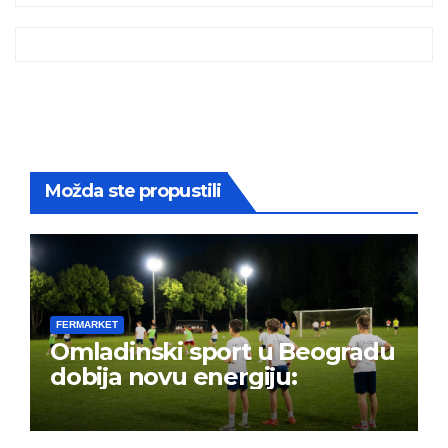
Možda ste propustili
FERMARKET
Omladinski sport u Beogradu
dobija novu energiju: