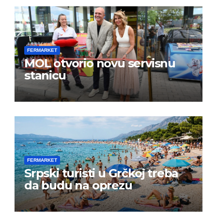
FERMARKET
MOL otvorio novu servisnu
stanicu
FERMARKET
Srpski turisti u Grčkoj treba
da budu na oprezu