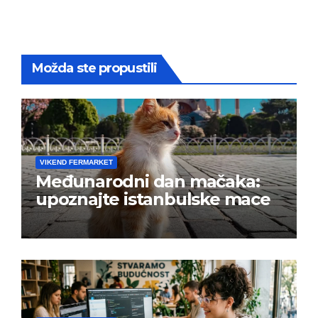
Možda ste propustili
VIKEND FERMARKET
Međunarodni dan mačaka:
upoznajte istanbulske mace