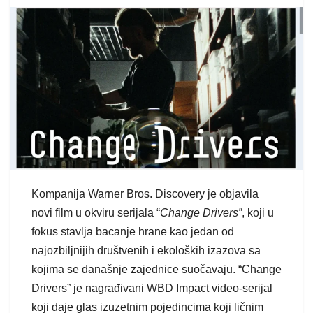
Kompanija Warner Bros. Discovery je objavila
novi film u okviru serijala “
Change Drivers”
, koji u
fokus stavlja bacanje hrane kao jedan od
najozbiljnijih društvenih i ekoloških izazova sa
kojima se današnje zajednice suočavaju. “Change
Drivers” je nagrađivani WBD Impact video-serijal
koji daje glas izuzetnim pojedincima koji ličnim