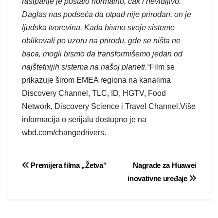
rasipanje je postalo normalno, čak i nevidljivo.
Daglas nas podseća da otpad nije prirodan, on je
ljudska tvorevina. Kada bismo svoje sisteme
oblikovali po uzoru na prirodu, gde se ništa ne
baca, mogli bismo da transformišemo jedan od
najštetnijih sistema na našoj planeti.“
Film se
prikazuje širom EMEA regiona na kanalima
Discovery Channel, TLC, ID, HGTV, Food
Network, Discovery Science i Travel Channel.Više
informacija o serijalu dostupno je na
wbd.com/changedrivers.
Post
Premijera filma „Žetva“
Nagrade za Huawei
inovativne uređaje
navigation