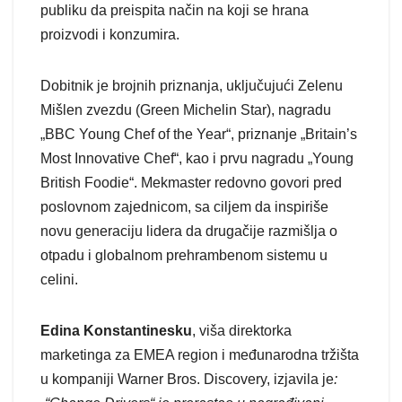
publiku da preispita način na koji se hrana
proizvodi i konzumira.
Dobitnik je brojnih priznanja, uključujući Zelenu
Mišlen zvezdu (Green Michelin Star), nagradu
„BBC Young Chef of the Year“, priznanje „Britain’s
Most Innovative Chef“, kao i prvu nagradu „Young
British Foodie“. Mekmaster redovno govori pred
poslovnom zajednicom, sa ciljem da inspiriše
novu generaciju lidera da drugačije razmišlja o
otpadu i globalnom prehrambenom sistemu u
celini.
Edina Konstantinesku
, viša direktorka
marketinga za EMEA region i međunarodna tržišta
u kompaniji Warner Bros. Discovery, izjavila je
: