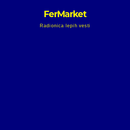
Skip
FerMarket
to
content
Radionica lepih vesti