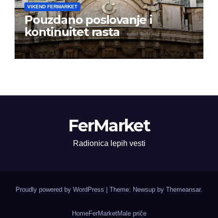
VIKEND FERMARKET
Pouzdano poslovanje i
kontinuitet rasta
FerMarket
Radionica lepih vesti
Proudly powered by WordPress
|
Theme: Newsup by
Themeansar
.
Home
FerMarket
Male priče