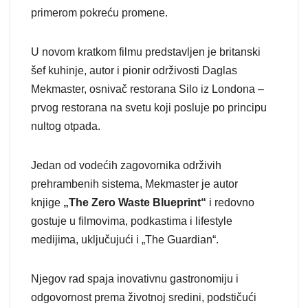
primerom pokreću promene.
U novom kratkom filmu predstavljen je britanski
šef kuhinje, autor i pionir održivosti Daglas
Mekmaster, osnivač restorana Silo iz Londona –
prvog restorana na svetu koji posluje po principu
nultog otpada.
Jedan od vodećih zagovornika održivih
prehrambenih sistema, Mekmaster je autor
knjige
„The Zero Waste Blueprint“
i redovno
gostuje u filmovima, podkastima i lifestyle
medijima, uključujući i „The Guardian“.
Njegov rad spaja inovativnu gastronomiju i
odgovornost prema životnoj sredini, podstičući