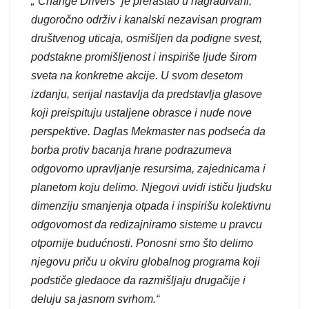
„“Change Drivers“ je prerastao u nagrađivani,
dugoročno održiv i kanalski nezavisan program
društvenog uticaja, osmišljen da podigne svest,
podstakne promišljenost i inspiriše ljude širom
sveta na konkretne akcije. U svom desetom
izdanju, serijal nastavlja da predstavlja glasove
koji preispituju ustaljene obrasce i nude nove
perspektive. Daglas Mekmaster nas podseća da
borba protiv bacanja hrane podrazumeva
odgovorno upravljanje resursima, zajednicama i
planetom koju delimo. Njegovi uvidi ističu ljudsku
dimenziju smanjenja otpada i inspirišu kolektivnu
odgovornost da redizajniramo sisteme u pravcu
otpornije budućnosti. Ponosni smo što delimo
njegovu priču u okviru globalnog programa koji
podstiče gledaoce da razmišljaju drugačije i
deluju sa jasnom svrhom.“