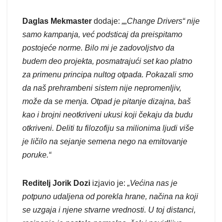
Daglas Mekmaster
dodaje:
„„Change Drivers“ nije
samo kampanja, već podsticaj da preispitamo
postojeće norme. Bilo mi je zadovoljstvo da
budem deo projekta, posmatrajući set kao platno
za primenu principa nultog otpada. Pokazali smo
da naš prehrambeni sistem nije nepromenljiv,
može da se menja. Otpad je pitanje dizajna, baš
kao i brojni neotkriveni ukusi koji čekaju da budu
otkriveni. Deliti tu filozofiju sa milionima ljudi više
je ličilo na sejanje semena nego na emitovanje
poruke.“
Reditelj Jorik Dozi
izjavio je:
„Većina nas je
potpuno udaljena od porekla hrane, načina na koji
se uzgaja i njene stvarne vrednosti. U toj distanci,