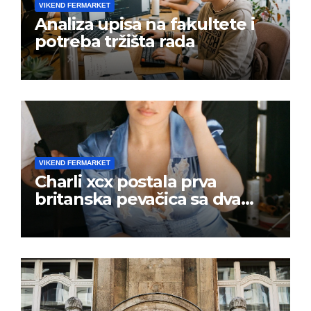
VIKEND FERMARKET
Analiza upisa na fakultete i
potreba tržišta rada
VIKEND FERMARKET
Charli xcx postala prva
britanska pevačica sa dva
albuma na prvom mestu u
istoj kalendarskoj godini