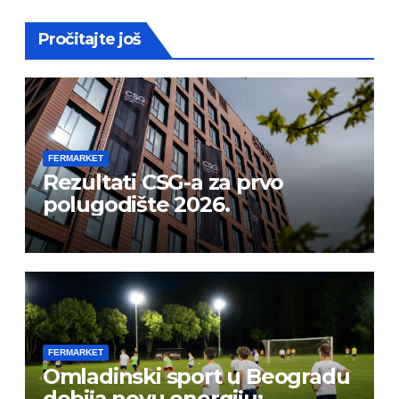
Pročitajte još
FERMARKET
Rezultati CSG-a za prvo
polugodište 2026.
FERMARKET
Omladinski sport u Beogradu
dobija novu energiju: