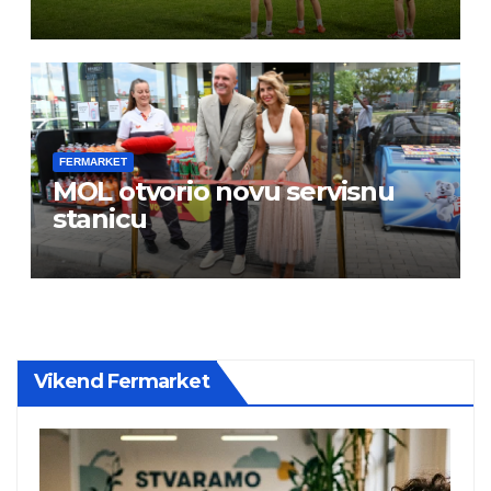
FERMARKET
MOL otvorio novu servisnu
stanicu
Vikend Fermarket