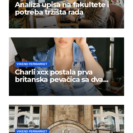
Analiza upisa na fakultete i
potreba tržišta rada
VIKEND FERMARKET
Charli xcx postala prva
britanska pevačica sa dva
albuma na prvom mestu u
istoj kalendarskoj godini
VIKEND FERMARKET