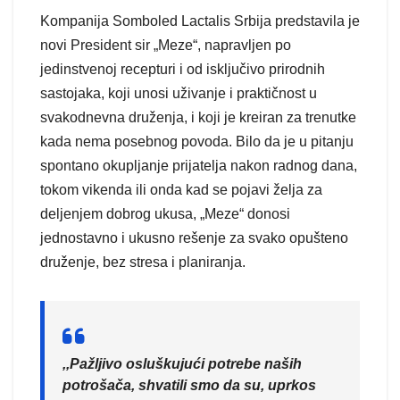
Kompanija Somboled Lactalis Srbija predstavila je
novi President sir „Meze“, napravljen po
jedinstvenoj recepturi i od isključivo prirodnih
sastojaka, koji unosi uživanje i praktičnost u
svakodnevna druženja, i koji je kreiran za trenutke
kada nema posebnog povoda. Bilo da je u pitanju
spontano okupljanje prijatelja nakon radnog dana,
tokom vikenda ili onda kad se pojavi želja za
deljenjem dobrog ukusa, „Meze“ donosi
jednostavno i ukusno rešenje za svako opušteno
druženje, bez stresa i planiranja.
,,Pažljivo osluškujući potrebe naših
potrošača, shvatili smo da su, uprkos