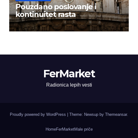
Pouzdano poslovanje i
kontinuitet rasta
FerMarket
Radionica lepih vesti
Proudly powered by WordPress
|
Theme: Newsup by
Themeansar
.
Home
FerMarket
Male priče