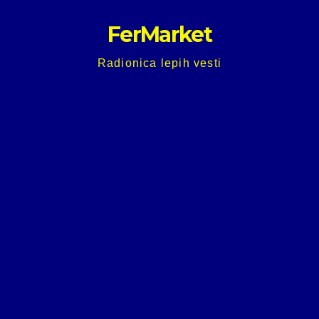
Skip
FerMarket
to
content
Radionica lepih vesti