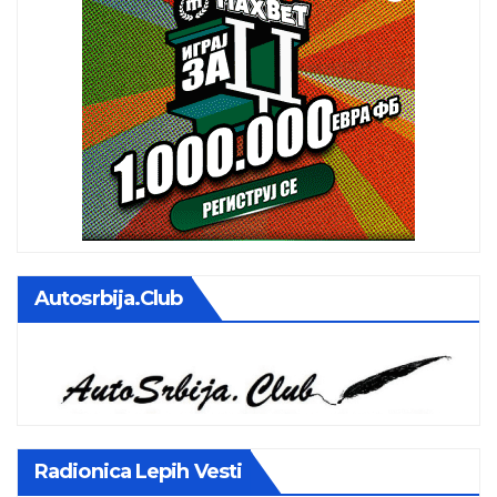
Autosrbija.club
Radionica Lepih Vesti