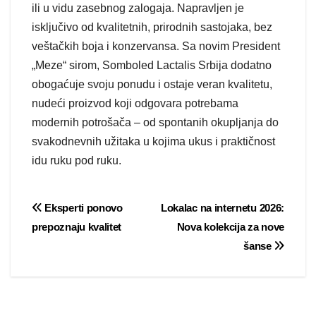
ili u vidu zasebnog zalogaja. Napravljen je
isključivo od kvalitetnih, prirodnih sastojaka, bez
veštačkih boja i konzervansa. Sa novim President
„Meze“ sirom, Somboled Lactalis Srbija dodatno
obogaćuje svoju ponudu i ostaje veran kvalitetu,
nudeći proizvod koji odgovara potrebama
modernih potrošača – od spontanih okupljanja do
svakodnevnih užitaka u kojima ukus i praktičnost
idu ruku pod ruku.
Post
Eksperti ponovo
Lokalac na internetu 2026:
prepoznaju kvalitet
Nova kolekcija za nove
navigation
šanse