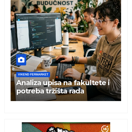
VIKEND FERMARKET
te i
Charli xcx postala prva
britanska pevačica sa dva
albuma na prvom mestu u
istoj kalendarskoj godini