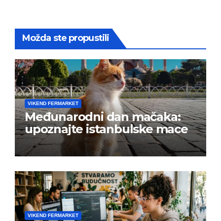
Možda ste propustili
VIKEND FERMARKET
Međunarodni dan mačaka:
upoznajte istanbulske mace
VIKEND FERMARKET