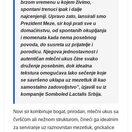
brzom vremenu u kojem živimo,
spontani trenuci ipak i dalje
najcenjeniji. Upravo zato, lansirali smo
Prezident Meze, sir koji prati sve u
domaćinstvu, od spontanih okupljanja
i momenata kada nema posebnog
povoda, do susreta uz prijatelje i
porodicu. Njegova jednostavnost i
autentičan mlečni ukus čine svako
druženje posebnim, dok idealna
tekstura omogućava lako sečenje koje
se savršeno uklapa uz mezetluk ili kao
samostalno zadovoljstvo“, izjavili su iz
kompanije Somboled Lactalis Srbija.
Novi sir kombinuje bogat, prirodan, mlečni ukus sa
čvršćom ali nežnom strukturom, čineći ga idealnim
za serviranje uz raznovrstan mezetluk, grickalice