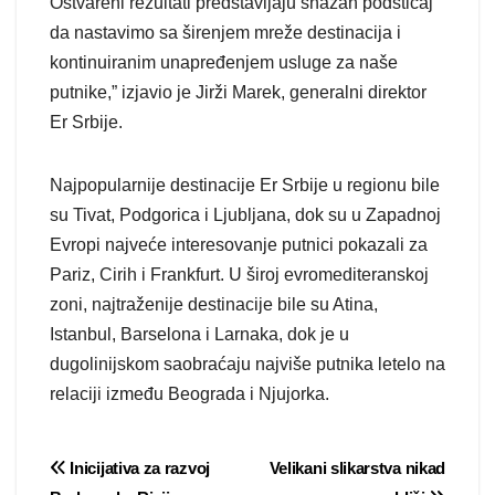
Ostvareni rezultati predstavljaju snažan podsticaj
da nastavimo sa širenjem mreže destinacija i
kontinuiranim unapređenjem usluge za naše
putnike,” izjavio je Jirži Marek, generalni direktor
Er Srbije.
Najpopularnije destinacije Er Srbije u regionu bile
su Tivat, Podgorica i Ljubljana, dok su u Zapadnoj
Evropi najveće interesovanje putnici pokazali za
Pariz, Cirih i Frankfurt. U široj evromediteranskoj
zoni, najtraženije destinacije bile su Atina,
Istanbul, Barselona i Larnaka, dok je u
dugolinijskom saobraćaju najviše putnika letelo na
relaciji između Beograda i Njujorka.
Post
Inicijativa za razvoj
Velikani slikarstva nikad