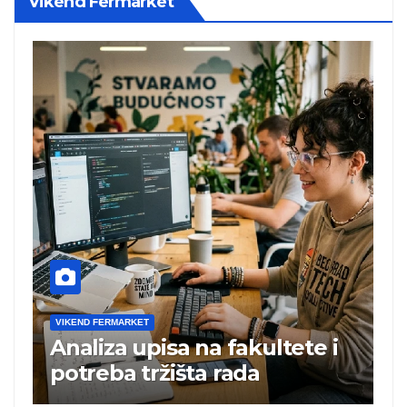
Vikend Fermarket
VIKEND FERMARKET
 na fakultete i
Charli xcx postala 
šta rada
britanska pevačica
albuma na prvom 