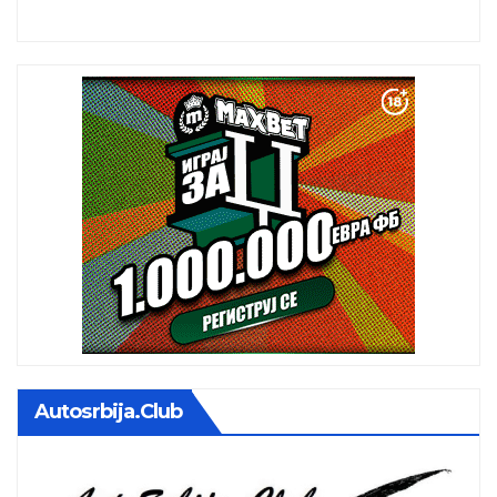
istoj kalendarskoj 
Autosrbija.club