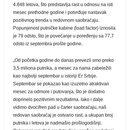
4.848 letova, što predstavlja rast u odnosu na isti
mesec prethodne godine i potvrđuje nastavak
pozitivnog trenda u redovnom saobraćaju.
Popunjenost putničke kabine (load factor) iznosila
je 79 odsto, što je povećanje u poređenju sa 77,7
odsto iz septembra prošle godine.
„Od početka godine do danas prevezli smo preko
3,5 miliona putnika, a mesec za nama zabeležili
kao najbolji septembar u istoriji Er Srbije.
Septembar se pokazao kao izuzetno atraktivan
mesec za odmore i putovanja, što je dodatno
doprinelo pozitivnim rezultatima. Iako i dalje
vidimo dvocifren pad u čarter saobraćaju, naš
redovan saobraćaj je ostvario rast, a ukupan broj
putnika i letova je nadmašio prošlogodišnji.