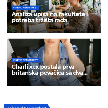
VIKEND FERMARKET
Analiza upisa na fakultete i
potreba tržišta rada
VIKEND FERMARKET
Charli xcx postala prva
britanska pevačica sa dva
albuma na prvom mestu u
istoj kalendarskoj godini