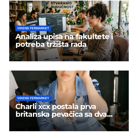
VIKEND FERMARKET
Analiza upisa na fakultete i
potreba tržišta rada
VIKEND FERMARKET
Charli xcx postala prva
britanska pevačica sa dva
albuma na prvom mestu u
istoj kalendarskoj godini