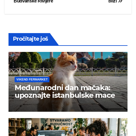
Budvanske Rivijere
bliži
navigation
Pročitajte još
VIKEND FERMARKET
Međunarodni dan mačaka:
upoznajte istanbulske mace