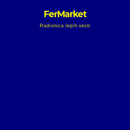
Skip
FerMarket
to
content
Radionica lepih vesti