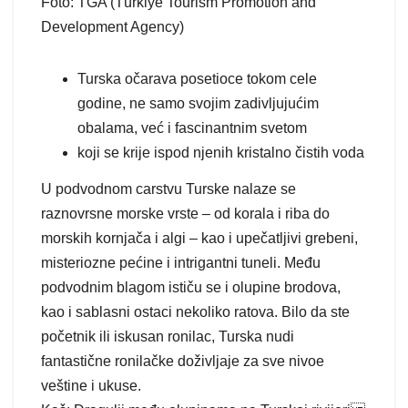
Foto: TGA (Türkiye Tourism Promotion and
Development Agency)
Turska očarava posetioce tokom cele
godine, ne samo svojim zadivljujućim
obalama, već i fascinantnim svetom
koji se krije ispod njenih kristalno čistih voda
U podvodnom carstvu Turske nalaze se
raznovrsne morske vrste – od korala i riba do
morskih kornjača i algi – kao i upečatljivi grebeni,
misteriozne pećine i intrigantni tuneli. Među
podvodnim blagom ističu se i olupine brodova,
kao i sablasni ostaci nekoliko ratova. Bilo da ste
početnik ili iskusan ronilac, Turska nudi
fantastične ronilačke doživljaje za sve nivoe
veštine i ukuse.