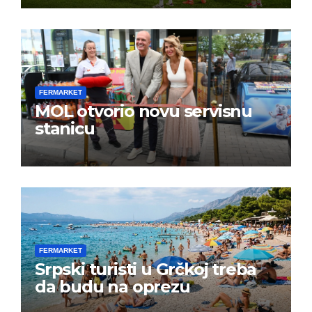
FERMARKET
MOL otvorio novu servisnu
stanicu
FERMARKET
Srpski turisti u Grčkoj treba
da budu na oprezu