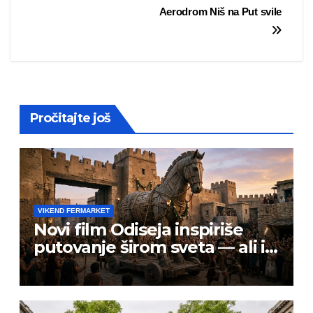
Aerodrom Niš na Put svile
navigation
Pročitajte još
VIKEND FERMARKET
Novi film Odiseja inspiriše
putovanje širom sveta — ali i
prevarante