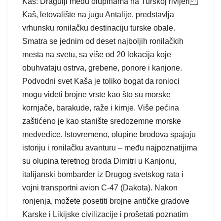
Kaš: Dragulji među olupinama na Turskoj rivijeri
Kaš, letovalište na jugu Antalije, predstavlja
vrhunsku ronilačku destinaciju turske obale.
Smatra se jednim od deset najboljih ronilačkih
mesta na svetu, sa više od 20 lokacija koje
obuhvataju ostrva, grebene, ponore i kanjone.
Podvodni svet Kaša je toliko bogat da ronioci
mogu videti brojne vrste kao što su morske
kornjače, barakude, raže i kirnje. Više pećina
zaštićeno je kao stanište sredozemne morske
medvedice. Istovremeno, olupine brodova spajaju
istoriju i ronilačku avanturu – među najpoznatijima
su olupina teretnog broda Dimitri u Kanjonu,
italijanski bombarder iz Drugog svetskog rata i
vojni transportni avion C-47 (Dakota). Nakon
ronjenja, možete posetiti brojne antičke gradove
Karske i Likijske civilizacije i prošetati poznatim