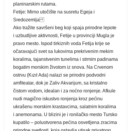
planinarskim rutama.
Fetije: Mirno utočište na susretu Egeja i
Sredozemlja
Ako tražite savršeni beg koji spaja prirodne lepote
i uzbudljive aktivnosti, Fetije u provinciji Mugla je
pravo mesto. Ispod tirkiznih voda Fetija krije se
očaravajući svet sa lukovima prekrivenim mekim
koralima, tajanstvenim tunelima i strmim padinama
bogatim morskim životom iz snova. Na Crvenom
ostrvu (Kızıl Ada) nalazi se prirodni podvodni
amfiteatar, dok je Zaliv Akvarijum, sa kristalno
čistom vodom, idealan i za noćno ronjenje. Afkule
nudi magično iskustvo ronjenja kroz pećinu
ukrašenu morskim krastavcima, salatnim koralima
i anemonama. U blizini je i ronilačko mesto Tursko
kupatilo – poluotvorena pećina osvetljena zracima
prirodne svetlosti, koja ostavlja utisak privatnog