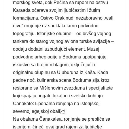
morskog sveta, dok Pećina sa rupom na ostrvu
Karaada očarava svojim ljubičastim i žutim
formacijama. Ostrvo Orak nudi nezaboravno „wall
dive“ ronjenje uz spektakularnu podvodnu
topografiju. Istorijske olupine – od bivšeg vojnog
tankera do starog vojnog aviona turske avijacije –
dodaju dodatni uzbuđujući element. Muzej
podvodne arheologije u Bodrumu upotpunjuje
iskustvo sa brojnim blagom, uključujući i
originalnu olupinu sa Uluburuna iz Kaša. Kada
padne noć, kulinarska scena Bodruma sija kroz
restorane sa Mišlenovim zvezdama i specijalitete
koji spajaju bogatu lokalnu i svetsku kuhinju.
Čanakale: Epohalna ronjenja na istorijskoj
severnoj egejskoj obali
Na obalama Čanakalea, ronjenje se prepliće sa
istorijom, čineći ovaj grad rajem za ljubitelje