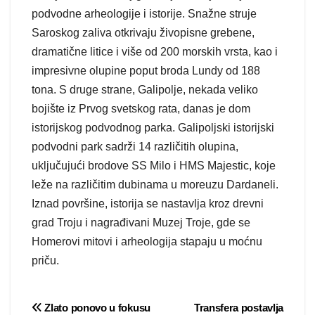
podvodne arheologije i istorije. Snažne struje
Saroskog zaliva otkrivaju živopisne grebene,
dramatične litice i više od 200 morskih vrsta, kao i
impresivne olupine poput broda Lundy od 188
tona. S druge strane, Galipolje, nekada veliko
bojište iz Prvog svetskog rata, danas je dom
istorijskog podvodnog parka. Galipoljski istorijski
podvodni park sadrži 14 različitih olupina,
uključujući brodove SS Milo i HMS Majestic, koje
leže na različitim dubinama u moreuzu Dardaneli.
Iznad površine, istorija se nastavlja kroz drevni
grad Troju i nagrađivani Muzej Troje, gde se
Homerovi mitovi i arheologija stapaju u moćnu
priču.
Post
Zlato ponovo u fokusu
Transfera postavlja