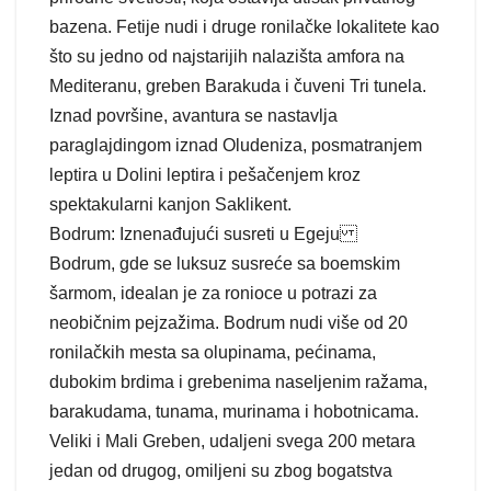
bazena. Fetije nudi i druge ronilačke lokalitete kao
što su jedno od najstarijih nalazišta amfora na
Mediteranu, greben Barakuda i čuveni Tri tunela.
Iznad površine, avantura se nastavlja
paraglajdingom iznad Oludeniza, posmatranjem
leptira u Dolini leptira i pešačenjem kroz
spektakularni kanjon Saklikent.
Bodrum: Iznenađujući susreti u Egeju
Bodrum, gde se luksuz susreće sa boemskim
šarmom, idealan je za ronioce u potrazi za
neobičnim pejzažima. Bodrum nudi više od 20
ronilačkih mesta sa olupinama, pećinama,
dubokim brdima i grebenima naseljenim ražama,
barakudama, tunama, murinama i hobotnicama.
Veliki i Mali Greben, udaljeni svega 200 metara
jedan od drugog, omiljeni su zbog bogatstva