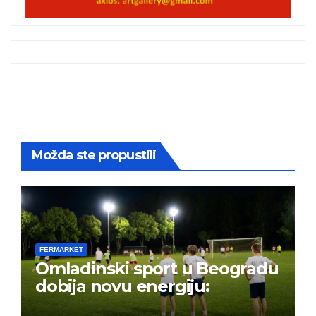
Možda ste propustili
FERMARKET
Omladinski sport u Beogradu
dobija novu energiju: