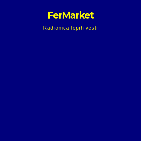
Skip
FerMarket
to
content
Radionica lepih vesti