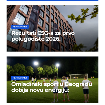
FERMARKET
Rezultati CSG-a za prvo
polugodište 2026.
FERMARKET
Omladinski sport u Beogradu
dobija novu energiju: