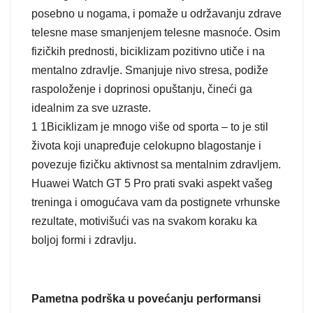
posebno u nogama, i pomaže u održavanju zdrave
telesne mase smanjenjem telesne masnoće. Osim
fizičkih prednosti, biciklizam pozitivno utiče i na
mentalno zdravlje. Smanjuje nivo stresa, podiže
raspoloženje i doprinosi opuštanju, čineći ga
idealnim za sve uzraste.
1 1Biciklizam je mnogo više od sporta – to je stil
života koji unapređuje celokupno blagostanje i
povezuje fizičku aktivnost sa mentalnim zdravljem.
Huawei Watch GT 5 Pro prati svaki aspekt vašeg
treninga i omogućava vam da postignete vrhunske
rezultate, motivišući vas na svakom koraku ka
boljoj formi i zdravlju.
Pametna podrška u povećanju performansi