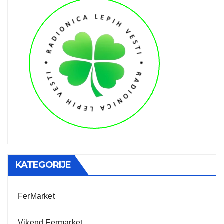
KATEGORIJE
FerMarket
Vikend Fermarket