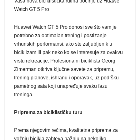
Vaša nova biciklistička rutina počinje uz Huawei
Watch GT 5 Pro
Huawei Watch GT 5 Pro donosi sve što vam je
potrebno za optimalan trening i postizanje
vrhunskih performansi, ako ste zaljubljenik u
biciklizam ili pak neko ko se interesuje za ovakvu
vrstu rekreacije. Profesionalni biciklista Georg
Zimerman otkriva ključne savete za pripremu,
trening planove, ishranu i oporavak, uz podršku
pametnog sata koji unapređuje svaku fazu
treninga.
Priprema za biciklističku turu
Prema njegovim rečima, kvalitetna priprema za
vožnju bicikla zahteva pažnju na nekoliko