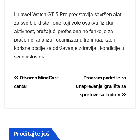
Huawei Watch GT 5 Pro predstavlja savršen alat
za sve bicikliste i one koji vole ovakvu fizičku
aktivnost, pružajući profesionalne funkcije za
praćenje, analizu i optimizaciju treninga, kao i
korisne opcije za održavanje zdravlja i kondicije u
svim uslovima.
Post
Otvoren MindCare
Program podrške za
centar
unapređenje igrališta za
navigation
sportove sa loptom
Pročitajte još