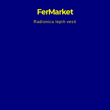
Skip
FerMarket
to
content
Radionica lepih vesti