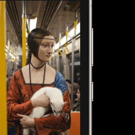
VIKEND FERMARKET
VIKEND FERMARKE
Virtuelna
Brže
stvarnost
priklju
poboljšava
na
oporavak ruke
elektr
nakon
tsku m
moždanog
udara