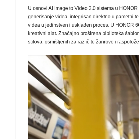
U osnovi AI Image to Video 2.0 sistema u HONOR 60
generisanje videa, integrisan direktno u pametni t
videa u jedinstven i usklađen proces. U HONOR 600
kreativni alat. Značajno proširena biblioteka šabl
stilova, osmišljenih za različite žanrove i raspolože