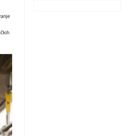
vanje
ičkih