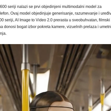
0 seriji nalazi se prvi objedinjeni multimodalni model za
elefon. Ovaj model objedinjuje generisanje, razumevanje i uređi
 seriji, AI Image to Video 2.0 prerasta u sveobuhvatan, filmski
ona donosi bogat izbor pokreta kamere, vizuelnih prelaza i umetn
nja.