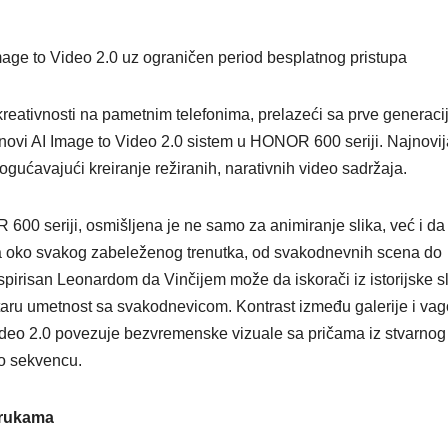
age to Video 2.0 uz ograničen period besplatnog pristupa
eativnosti na pametnim telefonima, prelazeći sa prve generaci
novi AI Image to Video 2.0 sistem u HONOR 600 seriji. Najnovij
ogućavajući kreiranje režiranih, narativnih video sadržaja.
600 seriji, osmišljena je ne samo za animiranje slika, već i da
va oko svakog zabeleženog trenutka, od svakodnevnih scena do
nspirisan Leonardom da Vinčijem može da iskorači iz istorijske sl
taru umetnost sa svakodnevicom. Kontrast između galerije i va
deo 2.0 povezuje bezvremenske vizuale sa pričama iz stvarnog
eo sekvencu.
m rukama