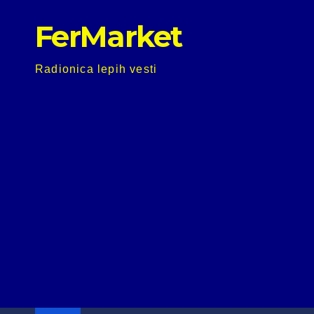
Skip
FerMarket
to
content
Radionica lepih vesti