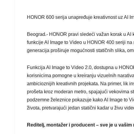
HONOR 600 serija unapređuje kreativnost uz AI Im
Beograd.- HONOR pravi sledeći važan korak u AI kr
funkcije AI Image to Video u HONOR 400 seriji na 
generacija proširuje mogućnosti statičnih slika, om
Funkcija AI Image to Video 2.0, dostupna u HONOR 
korisnicima pomogne u kreiranju vizuelnih narati
ambicioznijih kreativnih projekata. Na primer, lik i
prošeta kroz moderan metro, spajajući vekovima s
podzemne železnice pokazuje kako AI Image to Vi
života, pretvarajući jedan statični kadar u živu vid
Reditelj, montažer i producent – sve je u vaši