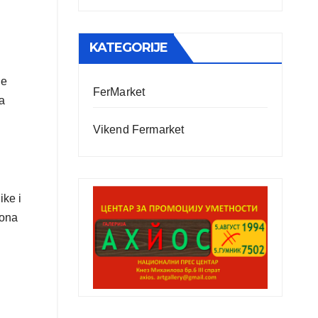
KATEGORIJE
je
FerMarket
a
Vikend Fermarket
ike i
gona