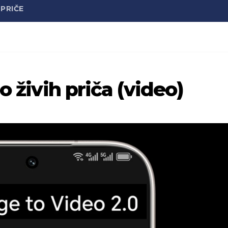
PRIČE
o živih priča (video)