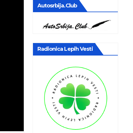
Autosrbija.club
Radionica Lepih Vesti