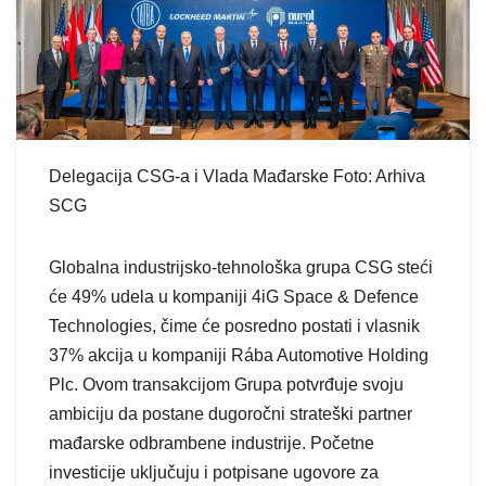
Delegacija CSG-a i Vlada Mađarske Foto: Arhiva
SCG
Globalna industrijsko-tehnološka grupa CSG steći
će 49% udela u kompaniji 4iG Space & Defence
Technologies, čime će posredno postati i vlasnik
37% akcija u kompaniji Rába Automotive Holding
Plc. Ovom transakcijom Grupa potvrđuje svoju
ambiciju da postane dugoročni strateški partner
mađarske odbrambene industrije. Početne
investicije uključuju i potpisane ugovore za