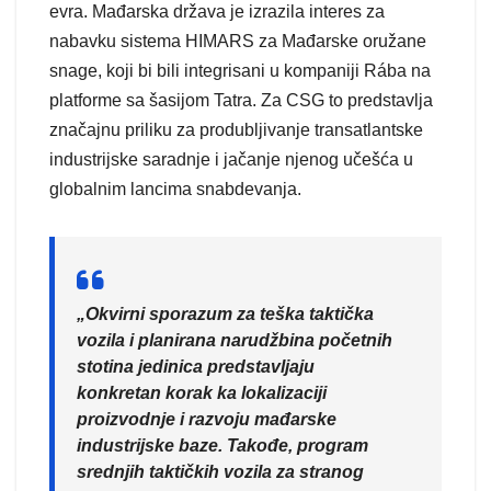
evra. Mađarska država je izrazila interes za
nabavku sistema HIMARS za Mađarske oružane
snage, koji bi bili integrisani u kompaniji Rába na
platforme sa šasijom Tatra. Za CSG to predstavlja
značajnu priliku za produbljivanje transatlantske
industrijske saradnje i jačanje njenog učešća u
globalnim lancima snabdevanja.
„Okvirni sporazum za teška taktička
vozila i planirana narudžbina početnih
stotina jedinica predstavljaju
konkretan korak ka lokalizaciji
proizvodnje i razvoju mađarske
industrijske baze. Takođe, program
srednjih taktičkih vozila za stranog