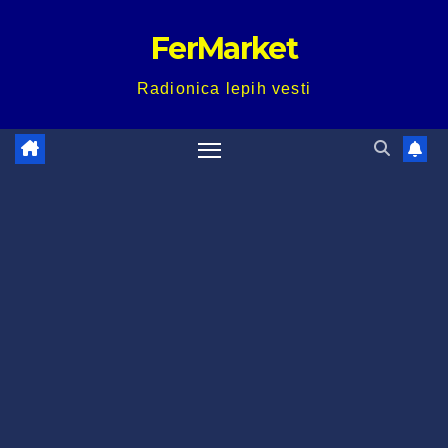
Skip
FerMarket
to
content
Radionica lepih vesti