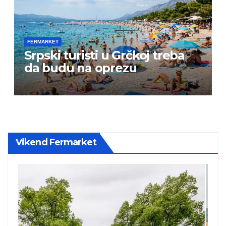
FERMARKET
Srpski turisti u Grčkoj treba
da budu na oprezu
Vikend Fermarket