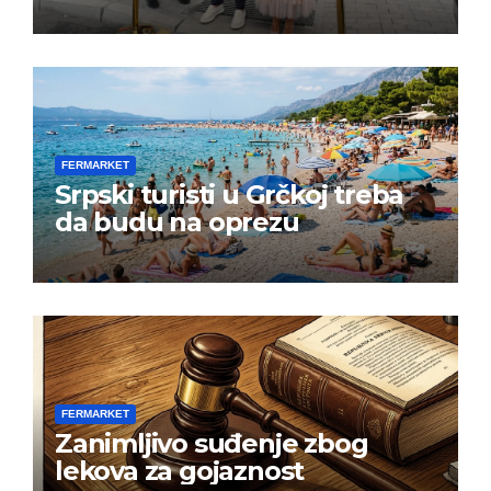
FERMARKET
Srpski turisti u Grčkoj treba
da budu na oprezu
FERMARKET
Zanimljivo suđenje zbog
lekova za gojaznost