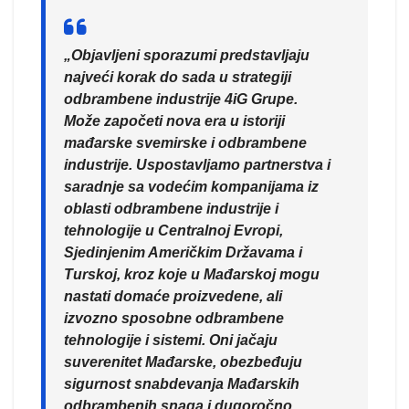
„Objavljeni sporazumi predstavljaju
najveći korak do sada u strategiji
odbrambene industrije 4iG Grupe.
Može započeti nova era u istoriji
mađarske svemirske i odbrambene
industrije. Uspostavljamo partnerstva i
saradnje sa vodećim kompanijama iz
oblasti odbrambene industrije i
tehnologije u Centralnoj Evropi,
Sjedinjenim Američkim Državama i
Turskoj, kroz koje u Mađarskoj mogu
nastati domaće proizvedene, ali
izvozno sposobne odbrambene
tehnologije i sistemi. Oni jačaju
suverenitet Mađarske, obezbeđuju
sigurnost snabdevanja Mađarskih
odbrambenih snaga i dugoročno