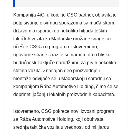
Kompanija 4iG, u kojoj je CSG partner, objavila je
potpisivanje okvirnog sporazuma sa mađarskom
državom o isporuci do nekoliko hiljada teških
taktičkih vozila za Mađarske oružane snage, uz
učešće CSG-a u programu. Istovremeno,
ugovorne strane izrazile su nameru da u bliskoj
budućnosti zaključe narudžbinu za prvih nekoliko
stotina vozila. Značajan deo proizvodnje i
montaže odvijaće se u Mađarskoj u saradnji sa
kompanijom Rába Automotive Holding, čime će se
doprineti jačanju lokalnih proizvodnih kapaciteta.
Istovremeno, CSG pokreće novi izvozni program
za Rába Automotive Holding, koji obuhvata
srednja taktička vozila u vrednosti od milijardu