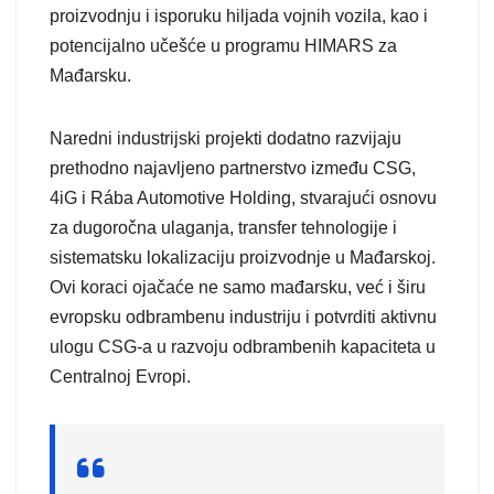
proizvodnju i isporuku hiljada vojnih vozila, kao i
potencijalno učešće u programu HIMARS za
Mađarsku.
Naredni industrijski projekti dodatno razvijaju
prethodno najavljeno partnerstvo između CSG,
4iG i Rába Automotive Holding, stvarajući osnovu
za dugoročna ulaganja, transfer tehnologije i
sistematsku lokalizaciju proizvodnje u Mađarskoj.
Ovi koraci ojačaće ne samo mađarsku, već i širu
evropsku odbrambenu industriju i potvrditi aktivnu
ulogu CSG-a u razvoju odbrambenih kapaciteta u
Centralnoj Evropi.