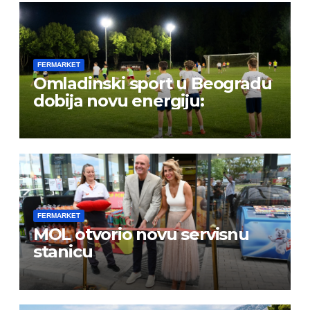
FERMARKET
Omladinski sport u Beogradu
dobija novu energiju:
FERMARKET
MOL otvorio novu servisnu
stanicu