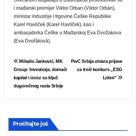
i mađarski premijer Viktor Orban (Viktor Orbán),
ministar industrije i trgovine Češke Republike
Karel Havliček (Karel Havlíček), kao i
ambasadorka Češke u Mađarskoj Eva Dvožakova
(Eva Dvořáková).
Post
Mihailo Janković, MK
PwC Srbija otvara prijave
Group: Investicije, domaći
za treći konkurs „ESG
navigation
kapital i izvoz su ključ
Lideri“
dugoročnog rasta Srbije
Pročitajte još