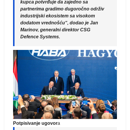
kupca potvrđuje da zajedno sa
partnerima gradimo dugoročno održiv
industrijski ekosistem sa visokom
dodatom vrednošću“, dodao je Jan
Marinov, generalni direktor CSG
Defence Systems.
Potpisivanje ugovor
a