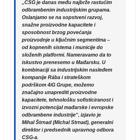
„CSG je danas među najbrže rastućim
odbrambenim industrijskim grupama.
Oslanjamo se na sopstveni razvoj,
snažne proizvodne kapacitete i
sposobnost brzog povećanja
proizvodnje u ključnim segmentima –
od kopnenih sistema i municije do
složenih platformi. Nameravamo da to
iskustvo prenesemo u Mađarsku. U
kombinaciji sa industrijskim nasleđem
kompanije Rába i strateškom
podrškom 4iG Grupe, možemo
značajno unaprediti proizvodne
kapacitete, tehnološku sofisticiranost i
izvozni potencijal mađarske i evropske
odbrambene industrije“, izjavio je
Mihal Štrnad (Michal Strnad), generalni
direktor i predsednik upravnog odbora
CSG-a.