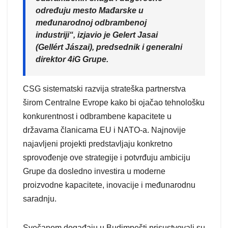
određuju mesto Mađarske u
međunarodnoj odbrambenoj
industriji“, izjavio je Gelert Jasai
(Gellért Jászai), predsednik i generalni
direktor 4iG Grupe.
CSG sistematski razvija strateška partnerstva
širom Centralne Evrope kako bi ojačao tehnološku
konkurentnost i odbrambene kapacitete u
državama članicama EU i NATO-a. Najnovije
najavljeni projekti predstavljaju konkretno
sprovođenje ove strategije i potvrđuju ambiciju
Grupe da dosledno investira u moderne
proizvodne kapacitete, inovacije i međunarodnu
saradnju.
Svečanom događaju u Budimpešti prisustvovali su