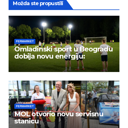
Možda ste propustili
FERMARKET
Omladinski sport u Beogradu
dobija novu energiju:
FERMARKET
MOL otvorio novu servisnu
stanicu