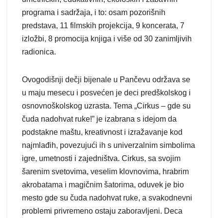
programa i sadržaja, i to: osam pozorišnih
predstava, 11 filmskih projekcija, 9 koncerata, 7
izložbi, 8 promocija knjiga i više od 30 zanimljivih
radionica.
Ovogodišnji dečji bijenale u Pančevu održava se
u maju mesecu i posvećen je deci predškolskog i
osnovnoškolskog uzrasta. Tema „Cirkus – gde su
čuda nadohvat ruke!” je izabrana s idejom da
podstakne maštu, kreativnost i izražavanje kod
najmlađih, povezujući ih s univerzalnim simbolima
igre, umetnosti i zajedništva. Cirkus, sa svojim
šarenim svetovima, veselim klovnovima, hrabrim
akrobatama i magičnim šatorima, oduvek je bio
mesto gde su čuda nadohvat ruke, a svakodnevni
problemi privremeno ostaju zaboravljeni. Deca