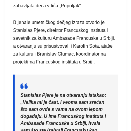
zabavljala deca vrtića „Pupoljak“.
Bijenale umetničkog dečjeg izraza otvorio je
Stanislas Pjere, direktor Francuskog instituta i
savetnik za kulturu Ambasade Francuske u Srbiji,
a otvaranju su prisustvovali i Karolin Sota, ataše
za kulturu i Branislav Glumac, koordinator na
projektima Francuskog instituta u Srbiji.
Stanislas Pjere je na otvaranju istakao:
„Velika mi je čast, i veoma sam srećan
što sam ovde s vama na ovom lepom
događaju. U ime Francuskog instituta i
Ambasade Francuske u Srbiji, hvala
vam što ste izabrali Francusku kao