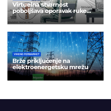
Virtuelna stvarnost
poboljšava oporavak ruke
nakon moždanog udara
VIKEND FERMARKET
Brže priključenje na
elektroenergetsku mrežu