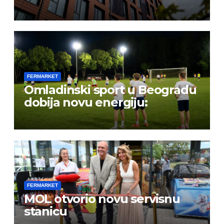
FERMARKET
Omladinski sport u Beogradu
dobija novu energiju:
FERMARKET
MOL otvorio novu servisnu
stanicu