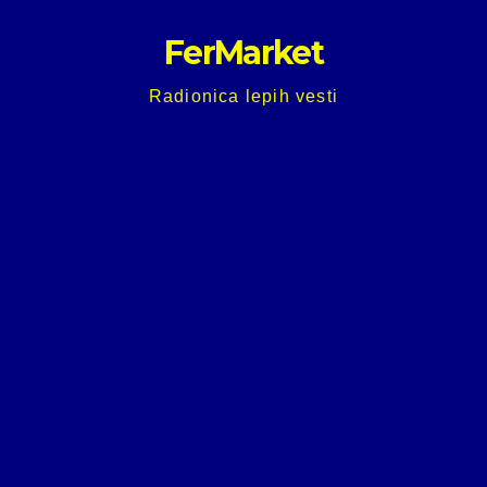
Skip
FerMarket
to
content
Radionica lepih vesti