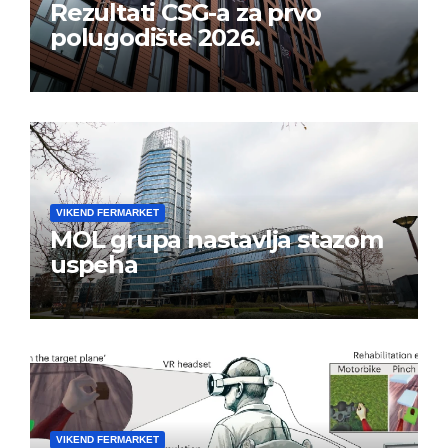
Rezultati CSG-a za prvo
polugodište 2026.
VIKEND FERMARKET
MOL grupa nastavlja stazom
uspeha
VIKEND FERMARKET