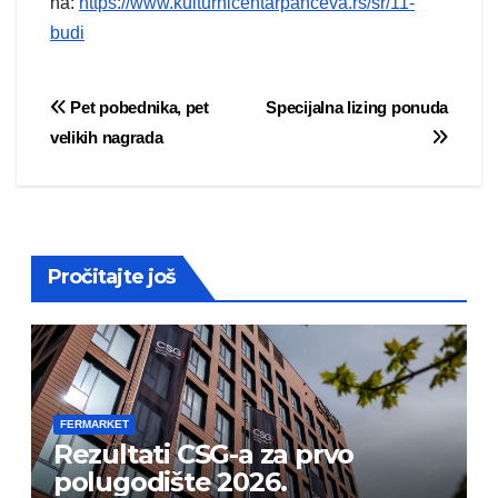
na:
https://www.kulturnicentarpanceva.rs/sr/11-
budi
Post
Pet pobednika, pet
Specijalna lizing ponuda
velikih nagrada
navigation
Pročitajte još
FERMARKET
Rezultati CSG-a za prvo
polugodište 2026.