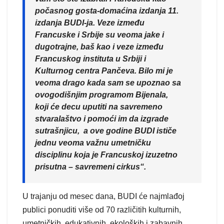
počasnog gosta-domaćina izdanja 11.
izdanja BUDI-ja. Veze između
Francuske i Srbije su veoma jake i
dugotrajne, baš kao i veze između
Francuskog instituta u Srbiji i
Kulturnog centra Pančeva. Bilo mi je
veoma drago kada sam se upoznao sa
ovogodišnjim programom Bijenala,
koji će decu uputiti na savremeno
stvaralaštvo i pomoći im da izgrade
sutrašnjicu, a ove godine BUDI ističe
jednu veoma važnu umetničku
disciplinu koja je Francuskoj izuzetno
prisutna – savremeni cirkus“.
U trajanju od mesec dana, BUDI će najmlađoj
publici ponuditi više od 70 različitih kulturnih,
umetničkih, edukativnih, ekoloških i zabavnih