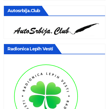
Autosrbija.club
Radionica Lepih Vesti