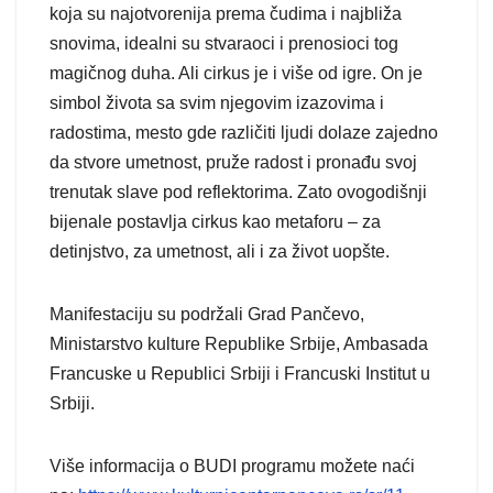
koja su najotvorenija prema čudima i najbliža
snovima, idealni su stvaraoci i prenosioci tog
magičnog duha. Ali cirkus je i više od igre. On je
simbol života sa svim njegovim izazovima i
radostima, mesto gde različiti ljudi dolaze zajedno
da stvore umetnost, pruže radost i pronađu svoj
trenutak slave pod reflektorima. Zato ovogodišnji
bijenale postavlja cirkus kao metaforu – za
detinjstvo, za umetnost, ali i za život uopšte.
Manifestaciju su podržali Grad Pančevo,
Ministarstvo kulture Republike Srbije, Ambasada
Francuske u Republici Srbiji i Francuski Institut u
Srbiji.
Više informacija o BUDI programu možete naći