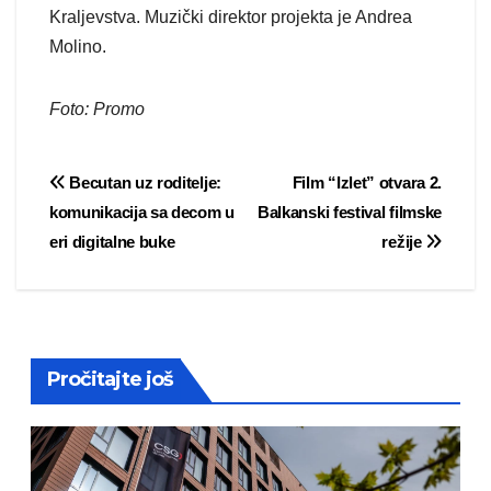
Kraljevstva. Muzički direktor projekta je Andrea
Molino.
Foto: Promo
Post
Becutan uz roditelje:
Film “Izlet” otvara 2.
komunikacija sa decom u
Balkanski festival filmske
navigation
eri digitalne buke
režije
Pročitajte još