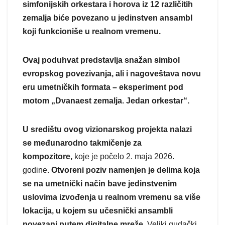
simfonijskih orkestara i horova iz 12 različitih
zemalja biće povezano u jedinstven ansambl
koji funkcioniše u realnom vremenu.
Ovaj poduhvat predstavlja snažan simbol
evropskog povezivanja, ali i nagoveštava novu
eru umetničkih formata – eksperiment pod
motom „Dvanaest zemalja. Jedan orkestar“.
U središtu ovog vizionarskog projekta nalazi
se međunarodno takmičenje za
kompozitore,
koje je počelo 2. maja 2026.
godine.
Otvoreni poziv namenjen je delima koja
se na umetnički način bave jedinstvenim
uslovima izvođenja u realnom vremenu sa više
lokacija, u kojem su učesnički ansambli
povezani putem digitalne mreže.
Veliki gudački