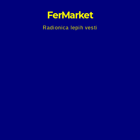
Skip
FerMarket
to
content
Radionica lepih vesti