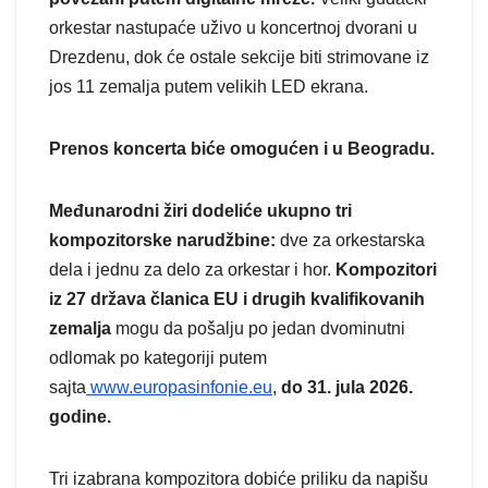
orkestar nastupaće uživo u koncertnoj dvorani u
Drezdenu, dok će ostale sekcije biti strimovane iz
jos 11 zemalja putem velikih LED ekrana.
Prenos koncerta biće omogućen i u Beogradu.
Međunarodni žiri dodeliće ukupno tri
kompozitorske narudžbine:
dve za orkestarska
dela i jednu za delo za orkestar i hor.
Kompozitori
iz 27 država članica EU i drugih kvalifikovanih
zemalja
mogu da pošalju po jedan dvominutni
odlomak po kategoriji putem
sajta
www.europasinfonie.eu
,
do 31. jula 2026.
godine.
Tri izabrana kompozitora dobiće priliku da napišu