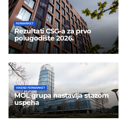
FERMARKET
Rezultati CSG-a za prvo
polugodište 2026.
VIKEND FERMARKET
MOL grupa nastavlja stazom
uspeha