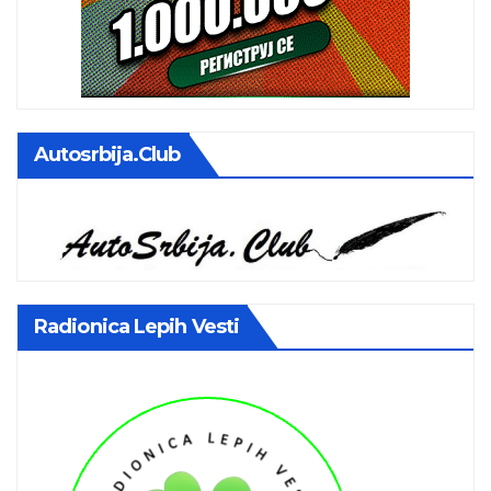
Autosrbija.club
Radionica Lepih Vesti