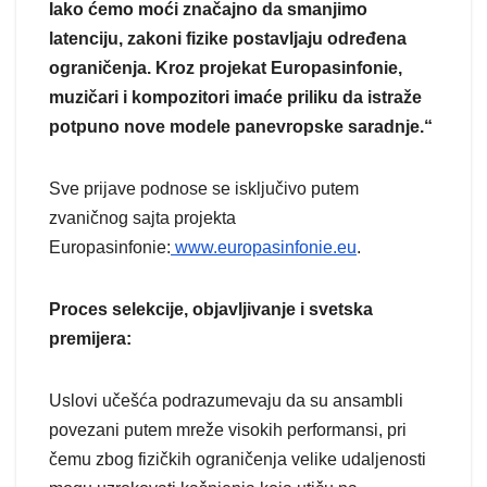
Iako ćemo moći značajno da smanjimo
latenciju, zakoni fizike postavljaju određena
ograničenja. Kroz projekat Europasinfonie,
muzičari i kompozitori imaće priliku da istraže
potpuno nove modele panevropske saradnje.“
Sve prijave podnose se isključivo putem
zvaničnog sajta projekta
Europasinfonie:
www.europasinfonie.eu
.
Proces selekcije, objavljivanje i svetska
premijera:
Uslovi učešća podrazumevaju da su ansambli
povezani putem mreže visokih performansi, pri
čemu zbog fizičkih ograničenja velike udaljenosti