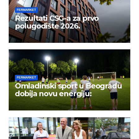
FERMARKET
Rezultati CSG-a za prvo
polugodište 2026.
FERMARKET
Omladinski sport u Beogradu
dobija novu energiju: