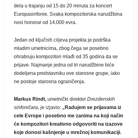
dela u trajanju od 15 do 20 minuta za koncert
Europasinfonie. Svaka kompozitorska narudžbina
nosi honorar od 14.000 evra.
Jedan od ključnih ciljeva projekta je podrška
mladim umetnicima, zbog čega se posebno
ohrabruju kompozitori mlađi od 35 godina da se
prijave. Najmanje jedna od tri narudžbine biće
dodeljena predstavniku ove starosne grupe, iako
ne postoje starosna ograničenja.
Markus Rindt,
umetnički direktor
Drezdenskih
sinfoničara
, je izjavio:
„Radujem se prijavama iz
cele Evrope i posebno me zanima na koji način
će kompozitori kreativno odgovoriti na izazove
koje donosi kašnjenje u mrežnoj komunikaciji.