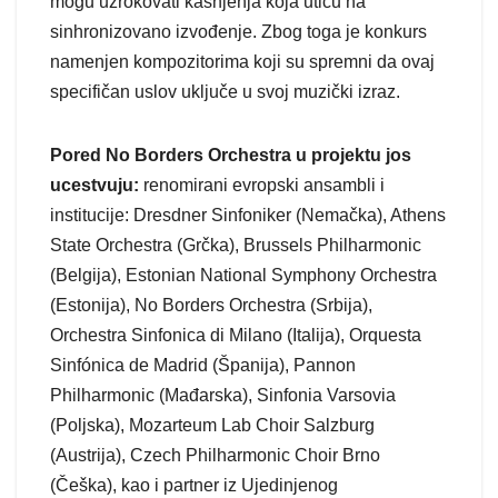
mogu uzrokovati kašnjenja koja utiču na
sinhronizovano izvođenje. Zbog toga je konkurs
namenjen kompozitorima koji su spremni da ovaj
specifičan uslov uključe u svoj muzički izraz.
Pored No Borders Orchestra u projektu jos
ucestvuju:
renomirani evropski ansambli i
institucije: Dresdner Sinfoniker (Nemačka), Athens
State Orchestra (Grčka), Brussels Philharmonic
(Belgija), Estonian National Symphony Orchestra
(Estonija), No Borders Orchestra (Srbija),
Orchestra Sinfonica di Milano (Italija), Orquesta
Sinfónica de Madrid (Španija), Pannon
Philharmonic (Mađarska), Sinfonia Varsovia
(Poljska), Mozarteum Lab Choir Salzburg
(Austrija), Czech Philharmonic Choir Brno
(Češka), kao i partner iz Ujedinjenog