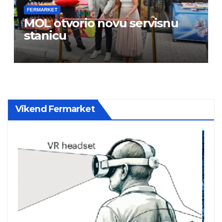
FERMARKET
MOL otvorio novu servisnu
stanicu
Vikend Fermarket