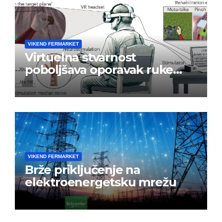
VIKEND FERMARKET
Virtuelna stvarnost
poboljšava oporavak ruke
nakon moždanog udara
VIKEND FERMARKET
Brže priključenje na
elektroenergetsku mrežu