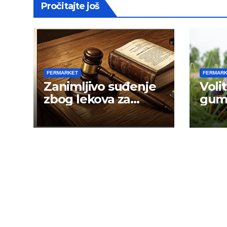
Pročitajte još
FERMARKET
FERMAR
Zanimljivo suđenje
Voli
zbog lekova za
gum
gojaznost
men