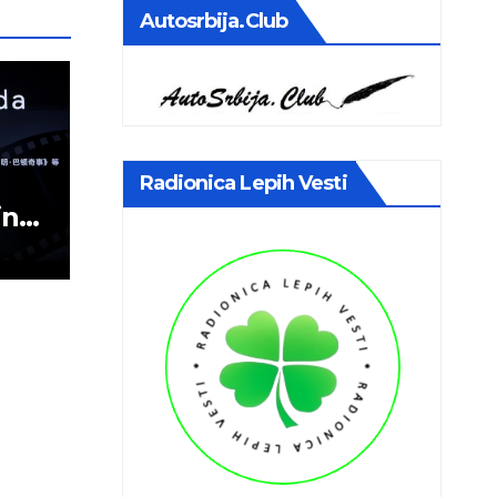
Autosrbija.club
Radionica Lepih Vesti
in
ja