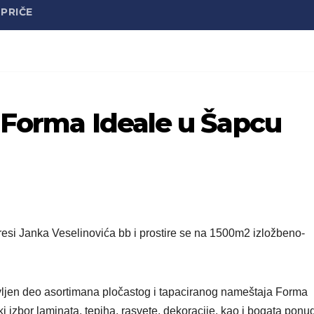
PRIČE
 Forma Ideale u Šapcu
esi Janka Veselinovića bb i prostire se na 1500m2 izložbeno-
ljen deo asortimana pločastog i tapaciranog nameštaja Forma
i izbor laminata, tepiha, rasvete, dekoracije, kao i bogata ponu