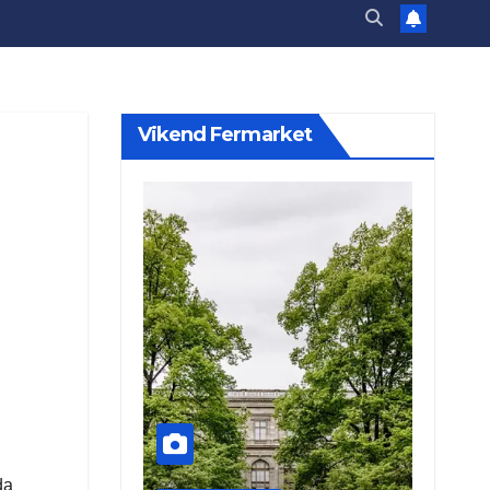
Vikend Fermarket
da