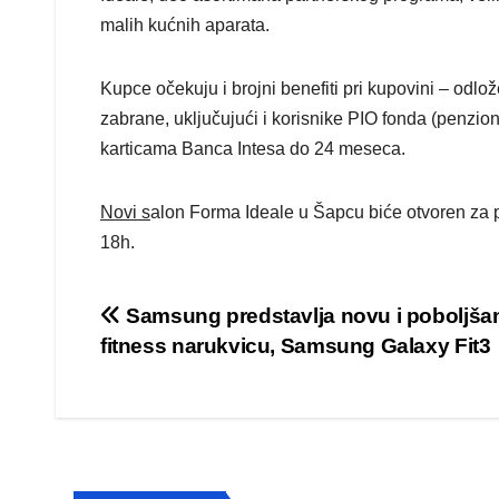
malih kućnih aparata.
Kupce očekuju i brojni benefiti pri kupovini – od
zabrane, uključujući i korisnike PIO fonda (penzio
karticama Banca Intesa do 24 meseca.
Novi s
alon Forma Ideale u Šapcu biće otvoren za 
18h.
Post
Samsung predstavlja novu i poboljša
fitness narukvicu, Samsung Galaxy Fit3
navigation