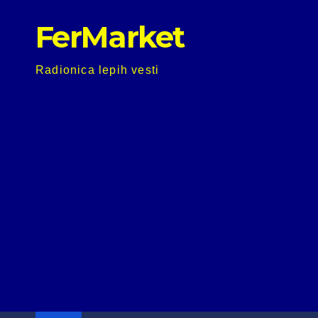
Skip
FerMarket
to
content
Radionica lepih vesti