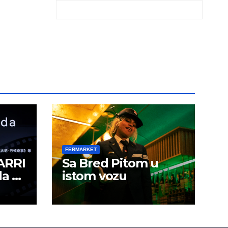
FERMARKET
ARRI
Sa Bred Pitom u
da u
istom vozu
je