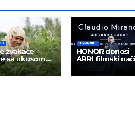
KET
FERMARKET
te žvakaće
HONOR donosi
e sa ukusom
ARRI filmski nač
tola?
rada u mobilno
kreiranje sadrža