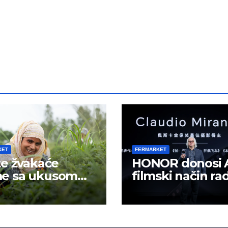
KET
FERMARKET
te žvakaće
HONOR donosi 
e sa ukusom
filmski način ra
tola?
mobilno kreiran
sadržaja