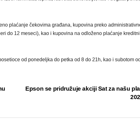
VIKEND FERMARKE
Novi f
Odisej
loženo plaćanje čekovima građana, kupovina preko administrativn
inspiri
neri do 12 meseci), kao i kupovina na odloženo plaćanje kreditn
putova
širom 
posetioce od ponedeljka do petka od 8 do 21h, kao i subotom o
ali i p
nu
Epson se pridružuje akciji Sat za našu pl
20