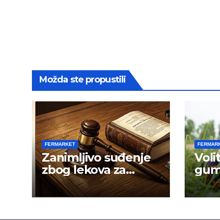
Možda ste propustili
FERMARKET
FERMAR
Zanimljivo suđenje
Voli
zbog lekova za
gum
gojaznost
men