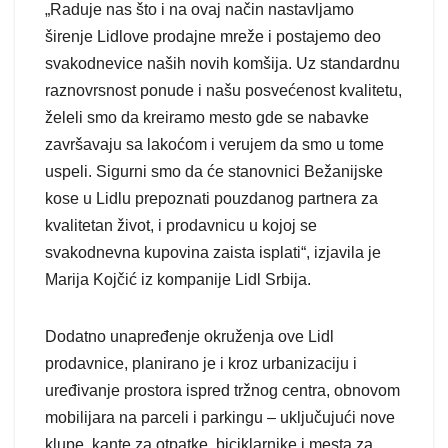
„Raduje nas što i na ovaj način nastavljamo
širenje Lidlove prodajne mreže i postajemo deo
svakodnevice naših novih komšija. Uz standardnu
raznovrsnost ponude i našu posvećenost kvalitetu,
želeli smo da kreiramo mesto gde se nabavke
završavaju sa lakoćom i verujem da smo u tome
uspeli. Sigurni smo da će stanovnici Bežanijske
kose u Lidlu prepoznati pouzdanog partnera za
kvalitetan život, i prodavnicu u kojoj se
svakodnevna kupovina zaista isplati“, izjavila je
Marija Kojčić iz kompanije Lidl Srbija.
Dodatno unapređenje okruženja ove Lidl
prodavnice, planirano je i kroz urbanizaciju i
uređivanje prostora ispred tržnog centra, obnovom
mobilijara na parceli i parkingu – uključujući nove
klupe, kante za otpatke, biciklarnike i mesta za