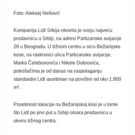
Foto: Aleksej Nešović
Kompanija Lidl Srbija otvorila je svoju najveću
prodavnicu u Srbiji, na adresi Partizanske avijacije
28 u Beogradu. U tržnom centru u srcu Bežanijske
kose, na raskrsnici ulica Partizanske avijacije,
Marka Čelebonovića i Nikole Dobrovića,
potrošačima je od danas na raspolaganju
standardni Lidl asortiman na površini od oko 1.800
m².
Posebnost lokacije na Bežanijskoj kosi je u tome
što Lidl po prvi put u Srbiji otvara prodavnicu u
okviru tržnog centra.