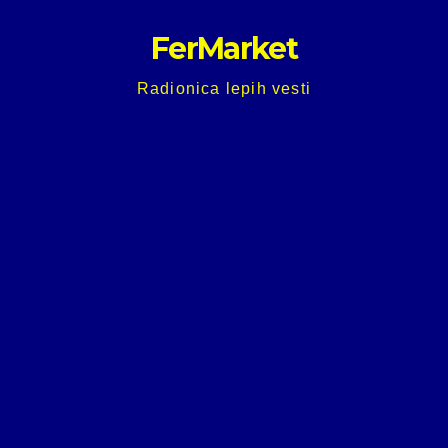
Skip
FerMarket
to
content
Radionica lepih vesti