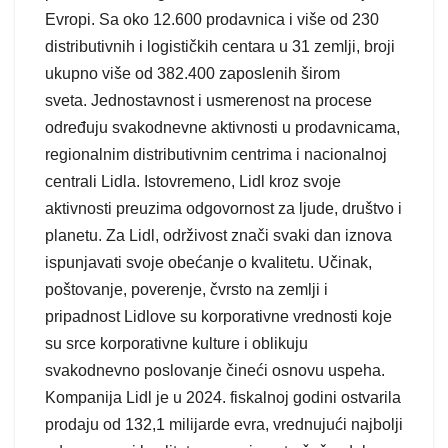
Evropi. Sa oko 12.600 prodavnica i više od 230
distributivnih i logističkih centara u 31 zemlji, broji
ukupno više od 382.400 zaposlenih širom
sveta. Jednostavnost i usmerenost na procese
određuju svakodnevne aktivnosti u prodavnicama,
regionalnim distributivnim centrima i nacionalnoj
centrali Lidla. Istovremeno, Lidl kroz svoje
aktivnosti preuzima odgovornost za ljude, društvo i
planetu. Za Lidl, održivost znači svaki dan iznova
ispunjavati svoje obećanje o kvalitetu. Učinak,
poštovanje, poverenje, čvrsto na zemlji i
pripadnost Lidlove su korporativne vrednosti koje
su srce korporativne kulture i oblikuju
svakodnevno poslovanje čineći osnovu uspeha.
Kompanija Lidl je u 2024. fiskalnoj godini ostvarila
prodaju od 132,1 milijarde evra, vrednujući najbolji