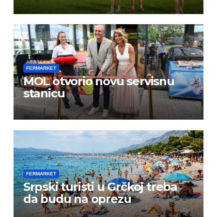
FERMARKET
MOL otvorio novu servisnu
stanicu
FERMARKET
Srpski turisti u Grčkoj treba
da budu na oprezu