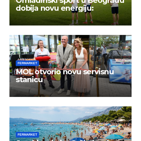
Omladinski sport u Beogradu
dobija novu energiju:
FERMARKET
MOL otvorio novu servisnu
stanicu
FERMARKET