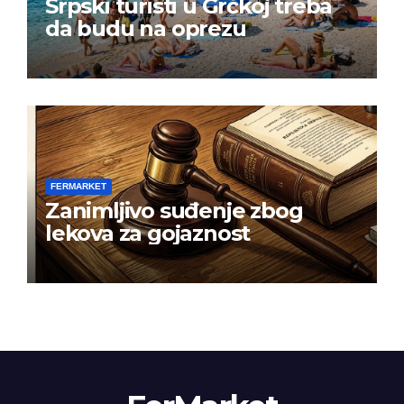
Srpski turisti u Grčkoj treba
da budu na oprezu
FERMARKET
Zanimljivo suđenje zbog
lekova za gojaznost