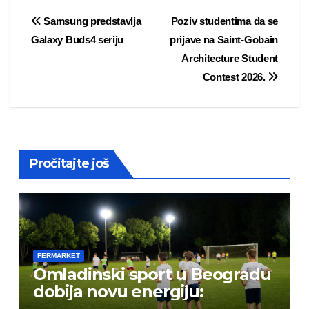
Post
Samsung predstavlja
Poziv studentima da se
Galaxy Buds4 seriju
prijave na Saint-Gobain
navigation
Architecture Student
Contest 2026.
Pročitajte još
FERMARKET
Omladinski sport u Beogradu
dobija novu energiju: