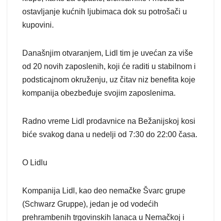
ostavljanje kućnih ljubimaca dok su potrošači u
kupovini.
Današnjim otvaranjem, Lidl tim je uvećan za više
od 20 novih zaposlenih, koji će raditi u stabilnom i
podsticajnom okruženju, uz čitav niz benefita koje
kompanija obezbeđuje svojim zaposlenima.
Radno vreme Lidl prodavnice na Bežanijskoj kosi
biće svakog dana u nedelji od 7:30 do 22:00 časa.
O Lidlu
Kompanija Lidl, kao deo nemačke Švarc grupe
(Schwarz Gruppe), jedan je od vodećih
prehrambenih trgovinskih lanaca u Nemačkoj i