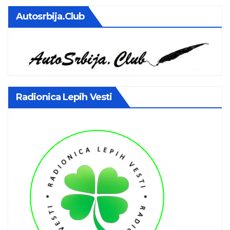
Autosrbija.club
Radionica Lepih Vesti