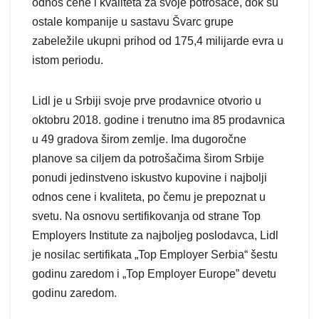
odnos cene i kvaliteta za svoje potrošače, dok su
ostale kompanije u sastavu Švarc grupe
zabeležile ukupni prihod od 175,4 milijarde evra u
istom periodu.
Lidl je u Srbiji svoje prve prodavnice otvorio u
oktobru 2018. godine i trenutno ima 85 prodavnica
u 49 gradova širom zemlje. Ima dugoročne
planove sa ciljem da potrošačima širom Srbije
ponudi jedinstveno iskustvo kupovine i najbolji
odnos cene i kvaliteta, po čemu je prepoznat u
svetu. Na osnovu sertifikovanja od strane Top
Employers Institute za najboljeg poslodavca, Lidl
je nosilac sertifikata „Top Employer Serbia“ šestu
godinu zaredom i „Top Employer Europe” devetu
godinu zaredom.