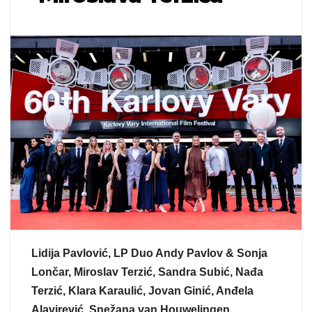
Lidija Pavlović, LP Duo Andy Pavlov & Sonja
Lončar, Miroslav Terzić, Sandra Subić, Nađa
Terzić, Klara Karaulić, Jovan Ginić, Anđela
Alavirević, Snežana van Houwelingen,