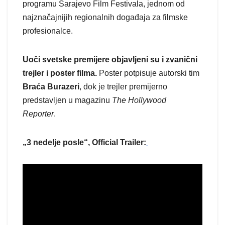
programu Sarajevo Film Festivala, jednom od
najznačajnijih regionalnih događaja za filmske
profesionalce.
Uoči svetske premijere objavljeni su i zvanični
trejler i poster filma.
Poster potpisuje autorski tim
Braća Burazeri
, dok je trejler premijerno
predstavljen u magazinu
The Hollywood
Reporter
.
„3 nedelje posle“, Official Trailer: