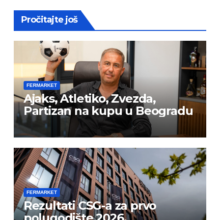
Pročitajte još
FERMARKET
Ajaks, Atletiko, Zvezda,
Partizan na kupu u Beogradu
FERMARKET
Rezultati CSG-a za prvo
polugodište 2026.