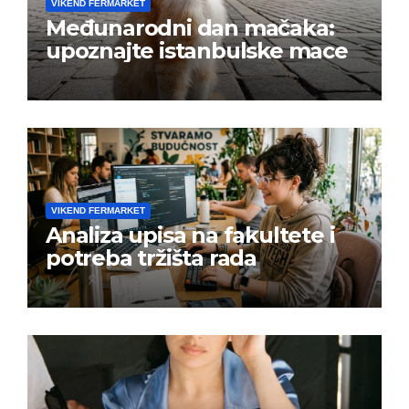
VIKEND FERMARKET
Međunarodni dan mačaka:
upoznajte istanbulske mace
VIKEND FERMARKET
Analiza upisa na fakultete i
potreba tržišta rada