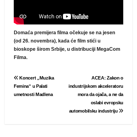
Domaća premijera filma očekuje se na jesen
(od 26. novembra), kada će film stići u
bioskope širom Srbije, u distribuciji MegaCom
Filma.
Post
Koncert „Muzika
ACEA: Zakon o
Femina“ u Palati
industrijskom akceleratoru
navigation
umetnosti Madlena
mora da ojača, a ne da
oslabi evropsku
automobilsku industriju