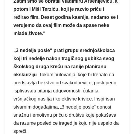
Zatim smo se obratili Vladimiru Arsenijeviću, a
potom i Miši Terziću, koji je razvio priču i
režirao film. Deset godina kasnije, nadamo se i
verujemo da ovaj film može da spase neke
mlade živote.“
„3 nedelje posle“
prati grupu srednjoškolaca
koji tri nedelje nakon tragičnog gubitka svog
školskog druga kreću na ranije planiranu
ekskurziju.
Tokom putovanja, koje bi trebalo da
predstavlja bekstvo od svakodnevice, postepeno
isplivavaju pitanja odgovornosti, ćutanja,
vršnjačkog nasilja i kolektivne krivice. Inspirisan
stvarnim događajima, „3 nedelje posle“ donosi
snažnu i emotivnu priču o društvu koje pokušava
da razume posledice tragedije koju nije uspelo da
spreči.