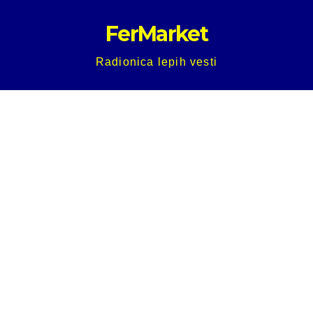
Skip
FerMarket
to
content
Radionica lepih vesti