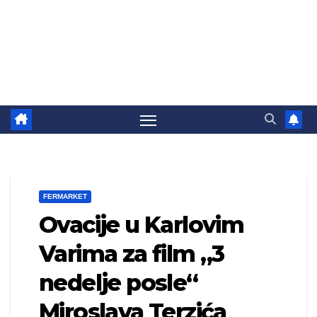
FERMARKET
Ovacije u Karlovim
Varima za film „3
nedelje posle“
Miroslava Terzića