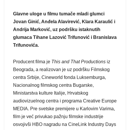
Glavne uloge u filmu tumače mladi glumci
Jovan Ginić, Anđela Alavirević, Klara Karaulić i
Andrija Marković, uz podršku istaknutih
glumaca Tihane Lazović Trifunović i Branislava
Trifunovića.
Producent filma je
This and That Productions
iz
Beograda, a realizovan je uz podršku Filmskog
centra Srbije, Cineworld fonda Luksemburga,
Nacionalnog filmskog centra Bugarske,
Ministarstva kulture Italije, Hrvatskog
audiovizuelnog centra i programa Creative Europe
MEDIA. Pre svetske premijere u Karlovim Varima,
film je već privukao pažnju filmske industrije
osvojivši HBO nagradu na CineLink Industry Days