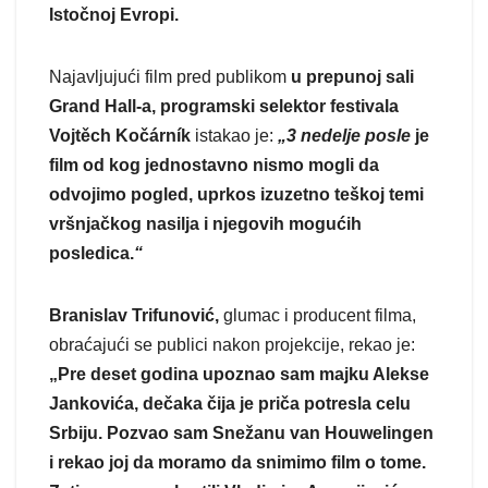
Istočnoj Evropi.
Najavljujući film pred publikom
u prepunoj sali
Grand Hall-a, programski selektor festivala
Vojtěch Kočárník
istakao je:
„3 nedelje posle
je
film od kog jednostavno nismo mogli da
odvojimo pogled, uprkos izuzetno teškoj temi
vršnjačkog nasilja i njegovih mogućih
posledica.
“
Branislav Trifunović,
glumac i producent filma,
obraćajući se publici nakon projekcije, rekao je:
„Pre deset godina upoznao sam majku Alekse
Jankovića, dečaka čija je priča potresla celu
Srbiju. Pozvao sam Snežanu van Houwelingen
i rekao joj da moramo da snimimo film o tome.