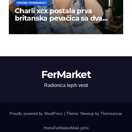
VIKEND FERMARKET
Charli xcx postala prva
britanska pevačica sa dva
albuma na prvom mestu u
istoj kalendarskoj godini
FerMarket
Radionica lepih vesti
Proudly powered by WordPress
|
Theme: Newsup by
Themeansar
.
Home
FerMarket
Male priče