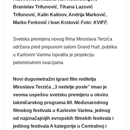
Branislav Trifunović, Tihana Lazović
Trifunović, Kalin Kalinov, Andrija Marković,
Marko Ferković i Ivan Krstović
Foto: KVIFF,
Svetska premijera novog filma Miroslava Terzića
održana pred prepunom salom Grand Hall, publika
u Karlovim Varima ispratila je projekciju
petominutnim ovacijama
Novi dugometražni igrani film reditelja
Miroslava Terzića „3 nedelje posle“ imao je
veoma uspešnu svetsku premijeru u okviru
takmičarskog programa 60. Međunarodnog
filmskog festivala u Karlovim Varima, jednog
od najznačajnijih evropskih filmskih festivala i
jedinog festivala A kategorije u Centralnoj i