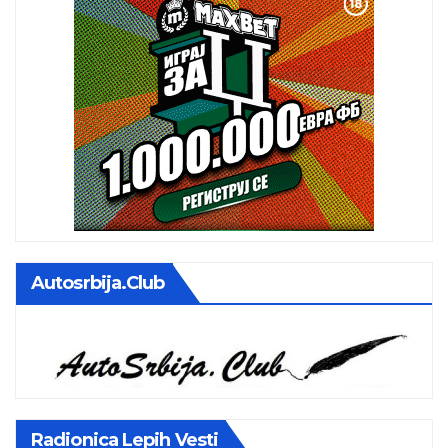
Autosrbija.club
Radionica Lepih Vesti