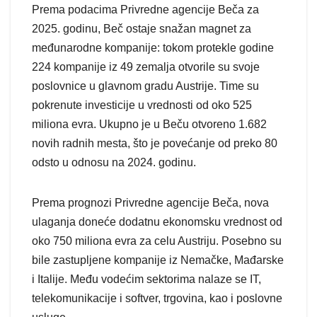
Prema podacima Privredne agencije Beča za
2025. godinu, Beč ostaje snažan magnet za
međunarodne kompanije: tokom protekle godine
224 kompanije iz 49 zemalja otvorile su svoje
poslovnice u glavnom gradu Austrije. Time su
pokrenute investicije u vrednosti od oko 525
miliona evra. Ukupno je u Beču otvoreno 1.682
novih radnih mesta, što je povećanje od preko 80
odsto u odnosu na 2024. godinu.
Prema prognozi Privredne agencije Beča, nova
ulaganja doneće dodatnu ekonomsku vrednost od
oko 750 miliona evra za celu Austriju. Posebno su
bile zastupljene kompanije iz Nemačke, Mađarske
i Italije. Među vodećim sektorima nalaze se IT,
telekomunikacije i softver, trgovina, kao i poslovne