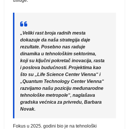
usluge.
„Veliki rast broja radnih mesta
dokazuje da naša strategija daje
rezultate. Posebno nas raduje
dinamika u tehnološkim sektorima,
koji su ključni pokretač inovacija, rasta
i poslova budućnosti. Projektima kao
što su „Life Science Center Vienna“ i
„Quantum Technology Center Vienna“
razvijamo našu poziciju međunarodne
tehnološke metropole“, naglašava
gradska većnica za privredu, Barbara
Novak.
Fokus u 2025. godini bio je na tehnološki