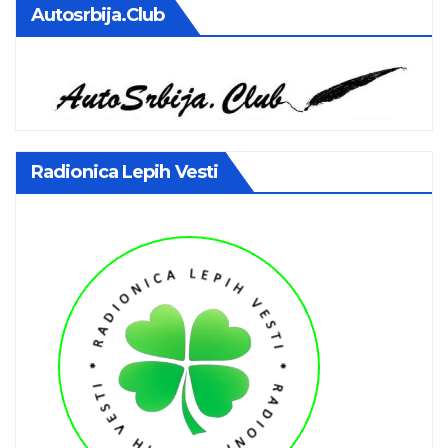
Autosrbija.club
Radionica Lepih Vesti