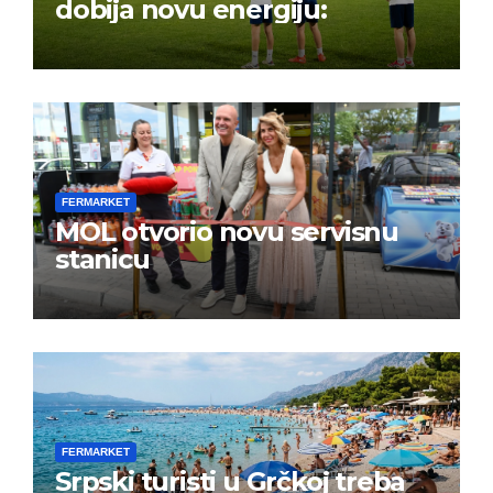
dobija novu energiju:
FERMARKET
MOL otvorio novu servisnu
stanicu
FERMARKET
Srpski turisti u Grčkoj treba