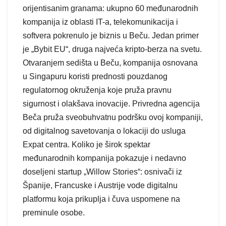
orijentisanim granama: ukupno 60 međunarodnih
kompanija iz oblasti IT-a, telekomunikacija i
softvera pokrenulo je biznis u Beču. Jedan primer
je „Bybit EU“, druga najveća kripto-berza na svetu.
Otvaranjem sedišta u Beču, kompanija osnovana
u Singapuru koristi prednosti pouzdanog
regulatornog okruženja koje pruža pravnu
sigurnost i olakšava inovacije. Privredna agencija
Beča pruža sveobuhvatnu podršku ovoj kompaniji,
od digitalnog savetovanja o lokaciji do usluga
Expat centra. Koliko je širok spektar
međunarodnih kompanija pokazuje i nedavno
doseljeni startup „Willow Stories“: osnivači iz
Španije, Francuske i Austrije vode digitalnu
platformu koja prikuplja i čuva uspomene na
preminule osobe.