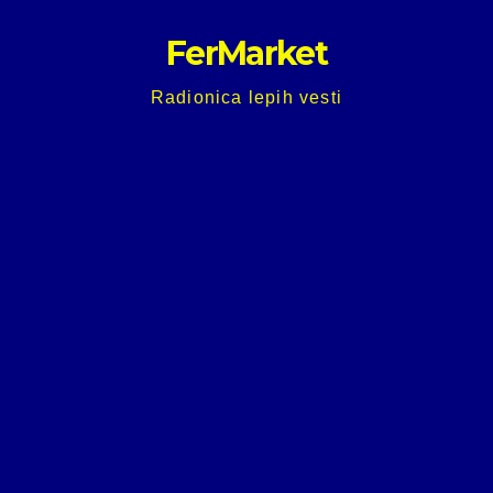
Skip
FerMarket
to
content
Radionica lepih vesti