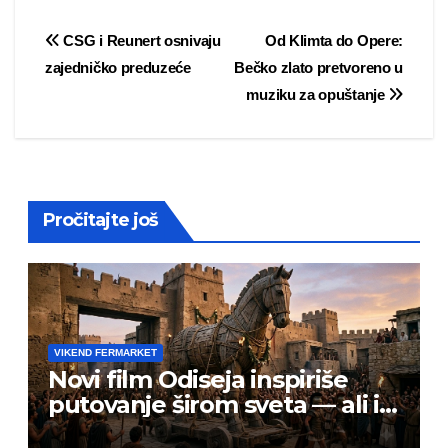
Post
CSG i Reunert osnivaju
Od Klimta do Opere:
zajedničko preduzeće
Bečko zlato pretvoreno u
navigation
muziku za opuštanje
Pročitajte još
VIKEND FERMARKET
Novi film Odiseja inspiriše
putovanje širom sveta — ali i
prevarante