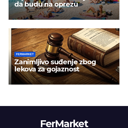
da budu na oprezu
FERMARKET
Zanimljivo suđenje zbog
lekova za gojaznost
FerMarket