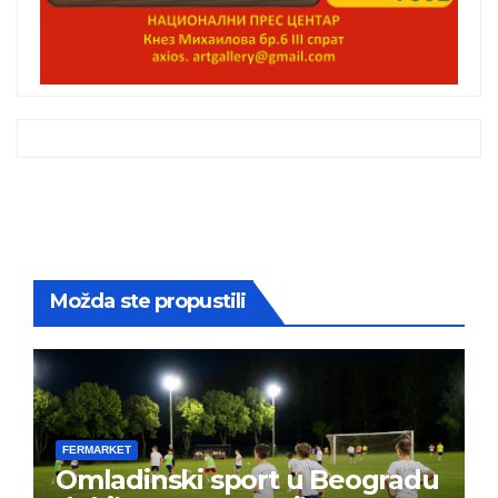
Možda ste propustili
FERMARKET
Omladinski sport u Beogradu