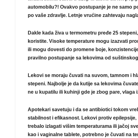
automobilu?! Ovakvo postupanje je ne samo pog
po vaše zdravlje. Letnje vrućine zahtevaju nag
Dakle kada živa u termometru pređe 25 stepeni
koristite. Visoke temperature mogu izazvati pr
ili mogu dovesti do promene boje, konzistencije,
pravilno postupanje sa lekovima od suštinskog zn
Lekovi se moraju čuvati na suvom, tamnom i 
stepeni. Najbolje je da kutije sa lekovima čuvate
ne u kupatilu ili kuhinji gde je zbog pare, vlaga
Apotekari savetuju i da se antibiotici tokom vrel
stabilnost i efikasnost. Lekovi protiv epilepsije,
trebalo izlagati višim temperaturama ili jačoj sve
kao i vaginalne tablete, potrebno je čuvati na t