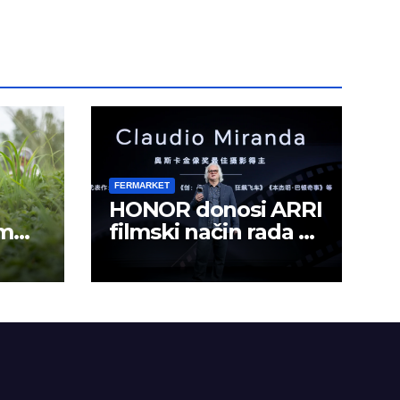
FERMARKET
HONOR donosi ARRI
om
filmski način rada u
mobilno kreiranje
sadržaja