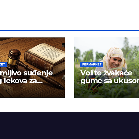
KET
FERMARKET
mljivo suđenje
Volite žvakaće
 lekova za
gume sa ukus
znost
mentola?