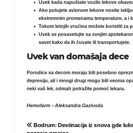
Uvek kada napuštate vozilo lekove obave
Ako putujete avionom lekove nosite isključ
ekstremnim promenama temperature, a i kak
Tokom letnjih vrućina možete koristiti za p
Uvek se posavetujte sa svojim apotekarom k
savet kako da ih čuvate ili transportujete.
Uvek van domašaja dece
Porodice sa decom moraju biti posebno oprezne, 
depresiju, ali i mnogi drugi mogu biti veoma opa
neki vaš lek, odmah potražite pomoć lekara.
Hemofarm – Aleksandra Gazivoda
Post
Bodrum: Destinacija iz snova gde luk