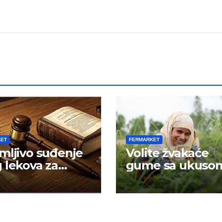
KET
FERMARKET
mljivo suđenje
Volite žvakaće
 lekova za
gume sa ukuso
znost
mentola?