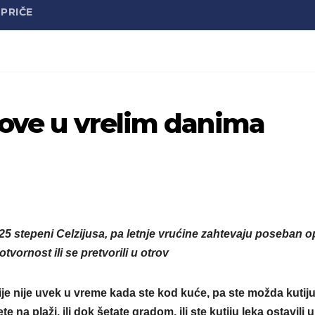
PRIČE
kove u vrelim danima
5 stepeni Celzijusa, pa letnje vrućine zahtevaju poseban o
vornost ili se pretvorili u otrov
ije nije uvek u vreme kada ste kod kuće, pa ste možda kutij
te na plaži, ili dok šetate gradom, ili ste kutiju leka ostavili u