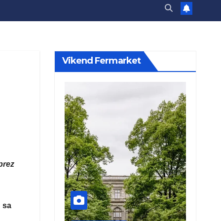
Vikend Fermarket
prez
u sa