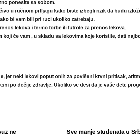
zno ponesite sa sobom.
ivo u ručnom prtljagu kako biste izbegli rizik da budu izlož
o bi vam bili pri ruci ukoliko zatrebaju.
renos lekova i termo torbe ili futrole za prenos lekova.
oji će vam , u skladu sa lekovima koje koristite, dati najbo
jer neki lekovi poput onih za povišeni krvni pritisak, aritmi
sni po dečije zdravlje. Ukoliko se desi da je vaše dete prog
suz ne
Sve manje studenata u Srb