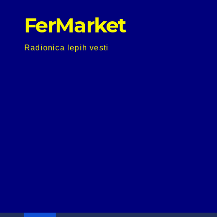
Skip
FerMarket
to
content
Radionica lepih vesti