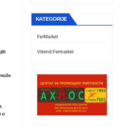
KATEGORIJE
FerMarket
jih
Vikend Fermarket
a može
m,
a u