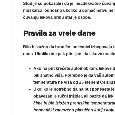
Studije su pokazale i da je neadekvatno čuvanj
muškarca, odnosno ukoliko u domaćinstvu nema 
čuvanju lekova brinu starije osobe.
Pravila za vrele dane
Bilo bi važno da hronični bolesnici izbegavaju i
dana. Ukoliko ste pak prisiljeni da lekove nosi
Ako na put krećete automobilom, lekove dr
biti znatno viša. Potrebno je da vaš auto
temperatura ne viša od 25 stepeni Celzijus
Ukoliko je potrebno da na put ponesete leko
obavezan je ručni frižider, ali pazite da le
čime bi bio izložen preniskim temperaturam
hermetički zatvorenu plastičnu kutiju koj