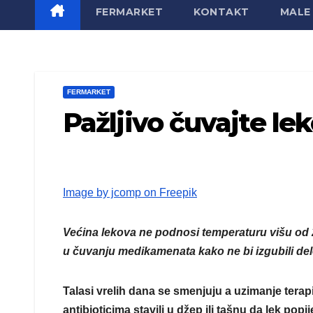
FERMARKET
KONTAKT
MALE 
FERMARKET
Pažljivo čuvajte le
Image by jcomp on Freepik
Većina lekova ne podnosi temperaturu višu od 2
u čuvanju medikamenata kako ne bi izgubili delot
Talasi vrelih dana se smenjuju a uzimanje terap
antibioticima stavili u džep ili tašnu da lek popije