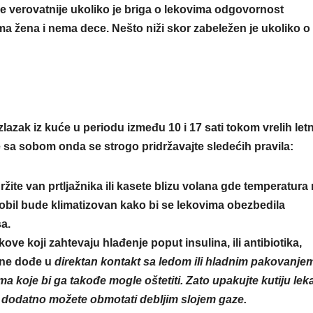
e verovatnije ukoliko je briga o lekovima odgovornost
žena i nema dece. Nešto niži skor zabeležen je ukoliko o
zlazak iz kuće u periodu između 10 i 17 sati tokom vrelih letn
te sa sobom onda se strogo pridržavajte sledećih pravila:
žite van prtljažnika ili kasete blizu volana gde temperatur
mobil bude klimatizovan kako bi se lekovima obezbedila
a.
ve koji zahtevaju hlađenje poput insulina, ili antibiotika,
k ne dođe u
direktan kontakt sa ledom ili hladnim pakovanje
a koje bi ga takođe mogle oštetiti. Zato upakujte kutiju lek
u dodatno možete obmotati debljim slojem gaze.