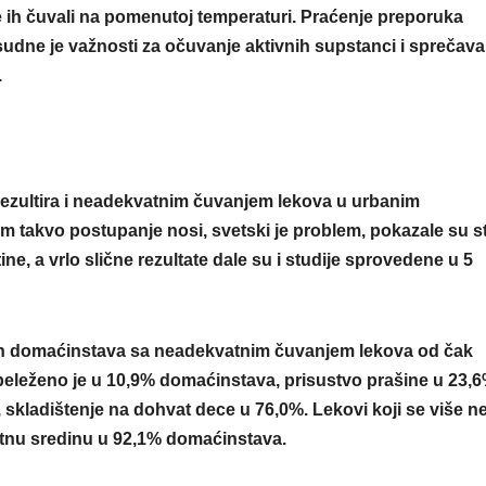
te ih čuvali na pomenutoj temperaturi. Praćenje preporuka
udne je važnosti za očuvanje aktivnih supstanci i sprečava
.
rezultira i neadekvatnim čuvanjem lekova u urbanim
takvo postupanje nosi, svetski je problem, pokazale su st
ine, a vrlo slične rezultate dale su i studije sprovedene u 5
nih domaćinstava sa neadekvatnim čuvanjem lekova od čak
abeleženo je u 10,9% domaćinstava, prisustvo prašine u 23,6
, skladištenje na dohvat dece u 76,0%. Lekovi koji se više n
otnu sredinu u 92,1% domaćinstava.