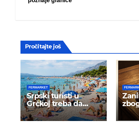
poznaje granice
navigation
Pročitajte još
FERMARKET
FERMAR
Srpski turisti u
Zani
Grčkoj treba da
zbog
budu na oprezu
goja