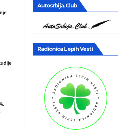
Autosrbija.club
nje
Radionica Lepih Vesti
udije
%,
e