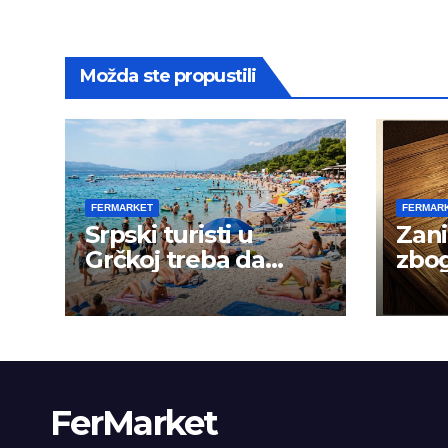
Možda ste propustili
FERMARKET
FERMAR
Srpski turisti u
Zani
Grčkoj treba da
zbog
budu na oprezu
goja
FerMarket