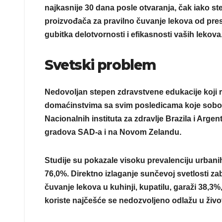
najkasnije 30 dana posle otvaranja, čak iako s
proizvođača za pravilno čuvanje lekova od pres
gubitka delotvornosti i efikasnosti vaših lekova
Svetski problem
Nedovoljan stepen zdravstvene edukacije koji 
domaćinstvima sa svim posledicama koje sobom 
Nacionalnih instituta za zdravlje Brazila i Argent
gradova SAD-a i na Novom Zelandu.
Studije su pokazale visoku prevalenciju urba
76,0%. Direktno izlaganje sunčevoj svetlosti z
čuvanje lekova u kuhinji, kupatilu, garaži 38,3%
koriste najčešće se nedozvoljeno odlažu u živ