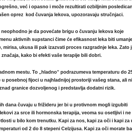
VIKEND FERMARKET
VIKEND FE
rešno, već i opasno i može rezultirati ozbiljnim posledic
Novi film
Beč
lašen oprez kod čuvanja lekova, upozoravaju stručnjaci.
Odiseja
dese
inspiriše
najb
, neophodno je da povećate brigu o čuvanju lekova koje
omenu aktivnih supstanci čime će efikasnost leka biti umanj
putovanje
grad
 mirisa, ukusa ili pak izazvati proces razgradnje leka. Zato 
širom sveta —
stud
ačaja, kako bi efekti vaše terapije bili dobri.
ali i prevarante
hladnom mestu. To „hladno“ podrazumeva temperaturu do 2
 u posebnoj fijoci u najhladnijoj prostoriji vašeg stana, ali 
 iznad granice dozvoljenog i predstavlja dodatni rizik.
ih dana čuvaju u frižideru jer bi u protivnom mogli izgubiti
 lekovi za srce ili hormonska terapija, veoma su osetljivi i ne 
tlosti u bilo kom trenutku. Kapi za nos, kapi za oči i kapi za 
emperaturi od 2 do 8 stepeni Celzijusa. Kapi za oči morate ba