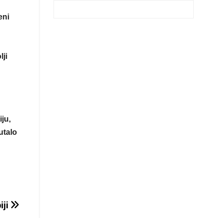
eni
lji
ju,
utalo
iji