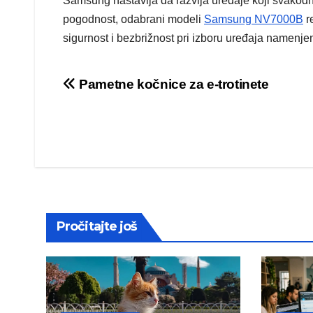
Samsung nastavlja da razvija uređaje koji svakodn
pogodnost, odabrani modeli
Samsung NV7000B
re
sigurnost i bezbrižnost pri izboru uređaja namenje
Post
Pametne kočnice za e-trotinete
navigation
Pročitajte još