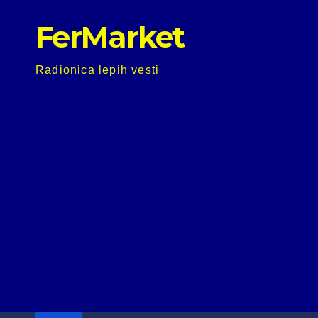
Skip
FerMarket
to
content
Radionica lepih vesti