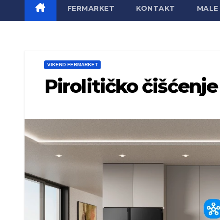
FERMARKET
KONTAKT
MALE 
VIKEND FERMARKET
Pirolitičko čišćenje