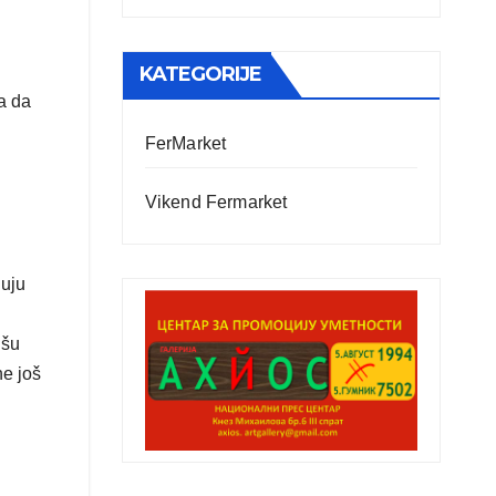
KATEGORIJE
a da
FerMarket
Vikend Fermarket
nuju
išu
ne još