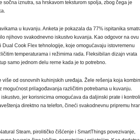
 sočna iznutra, sa hrskavom teksturom spolja, zbog čega je
ka.
vikama u kuvanju. Anketa je pokazala da 77% ispitanika smatr
ilo njihovo svakodnevno iskustvo kuvanja. Kao odgovor na ovu
 Dual Cook Flex tehnologije, koje omogućavaju istovremenu
ličitim temperaturama i režimima rada. Fleksibilan dizajn vrata
stup samo jednom delu rerne kada je to potrebno.
e više od osnovnih kuhinjskih uređaja. Žele rešenja koja kombi
uz mogućnost prilagođavanja različitim potrebama u kuvanju.
kustvo, jer korisnicima omogućava da daljinski prate i kontrol
obaveštenja direktno na telefon, čineći svakodnevnu pripremu hra
Natural Steam, pirolitičko čišćenje i SmartThings povezivanje,