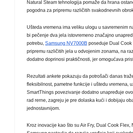
Natural Steam tehnologija pomaže da hrana ostane
pogodna za pripremu različitih svakodnevnih obro
Ušteda vremena ima veliku ulogu u savremenim na
bi pečenje dva jela istovremeno značajno unapred
potrebu,
Samsung NV7000B
poseduje Dual Cook i
pripremu različitih jela u odvojenim zonama, na raz
dodatno doprinosi praktičnosti, jer omogućava pri
Rezultati ankete pokazuju da potrošači danas traž
fleksibilnost, pametne funkcije i uštedu vremena, 
SmartThings povezivanje dodatno unapređuje ovo is
rad rerne, zagreju je pre dolaska kući i dobijaju 
jednostavnijom.
Kroz inovacije kao što su Air Fry, Dual Cook Flex, 