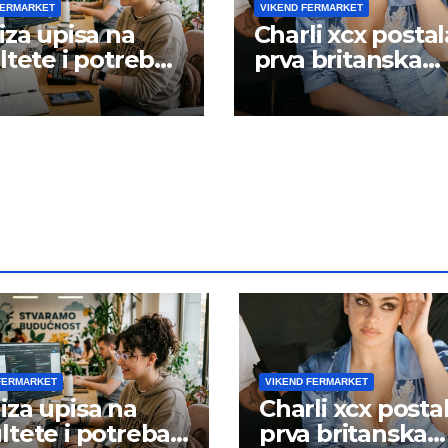
FERMARKET
VIKEND FERMARKET
iza upisa na
Charli xcx postal
ltete i potreba
prva britanska
šta rada
pevačica sa dva
albuma na prvo
mestu u istoj
kalendarskoj go
FERMARKET
VIKEND FERMARKET
iza upisa na
Charli xcx posta
ltete i potreba
prva britanska