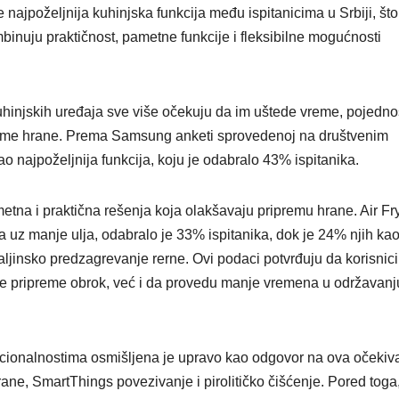
najpoželjnija kuhinjska funkcija među ispitanicima u Srbiji, što
inuju praktičnost, pametne funkcije i fleksibilne mogućnosti
uhinjskih uređaja sve više očekuju da im uštede vreme, pojedn
preme hrane. Prema Samsung anketi sprovedenoj na društvenim
kao najpoželjnija funkcija, koju je odabralo 43% ispitanika.
etna i praktična rešenja koja olakšavaju pripremu hrane. Air Fr
 uz manje ulja, odabralo je 33% ispitanika, dok je 24% njih ka
aljinsko predzagrevanje rerne. Ovi podaci potvrđuju da korisnici
še pripreme obrok, već i da provedu manje vremena u održavanju
kcionalnostima osmišljena je upravo kao odgovor na ova očekiv
ane, SmartThings povezivanje i pirolitičko čišćenje. Pored toga