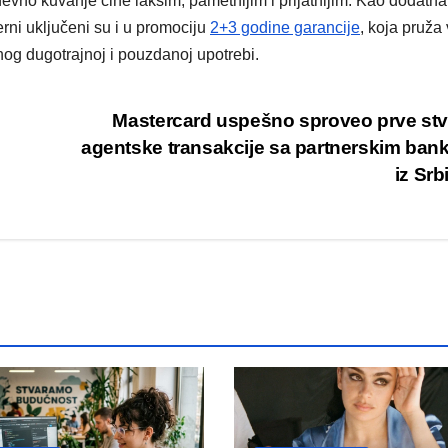
evno kuvanje čine lakšim, pametnijim i prijatnijim. Kao dodatna
rni uključeni su i u promociju
2+3 godine garancije
, koja pruža
nog dugotrajnoj i pouzdanoj upotrebi.
Mastercard uspešno sproveo prve st
agentske transakcije sa partnerskim ba
iz Srb