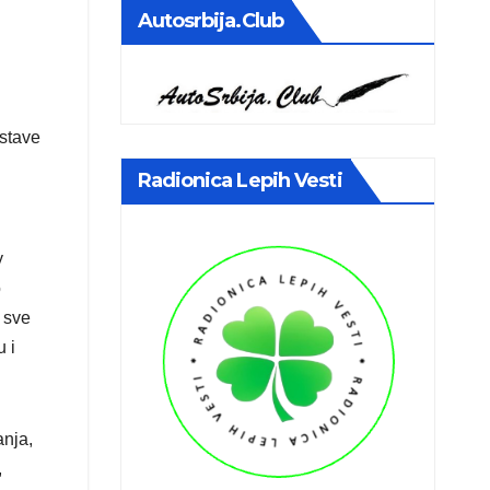
Autosrbija.club
ostave
Radionica Lepih Vesti
y
o
 sve
 i
anja,
,