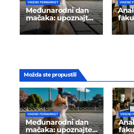
VIKEND FERMARKET
VIKEND 
Međunarodni dan
Anal
mačaka: upoznajte
faku
istanbulske mace
trži
Možda ste propustili
VIKEND FERMARKET
VIKEND 
Međunarodni dan
Anal
mačaka: upoznajte
faku