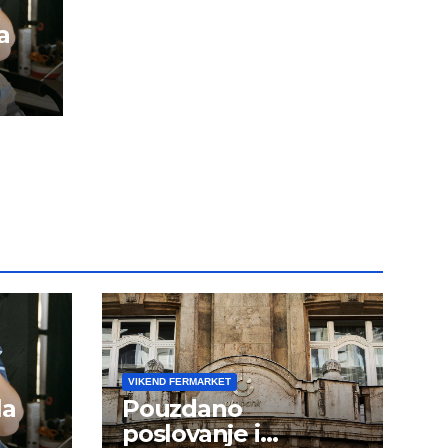
a
m
dini
VIKEND FERMARKET
la
Pouzdano
poslovanje i