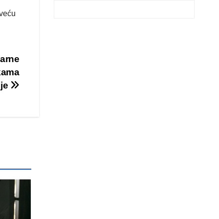
 veću
varne
nkama
ije