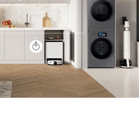
VIKEND FERMARKET
Međunarodni
dan mačaka:
upoznajte
istanbulske
mace