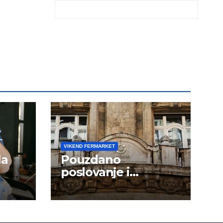
VIKEND FERMARKET
la
Pouzdano
poslovanje i
kontinuitet rasta
om
dini