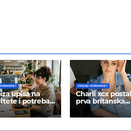
FERMARKET
VIKEND FERMARKET
iza upisa na
Charli xcx posta
ltete i potreba
prva britanska
šta rada
pevačica sa dva
albuma na prv
mestu u istoj
kalendarskoj go