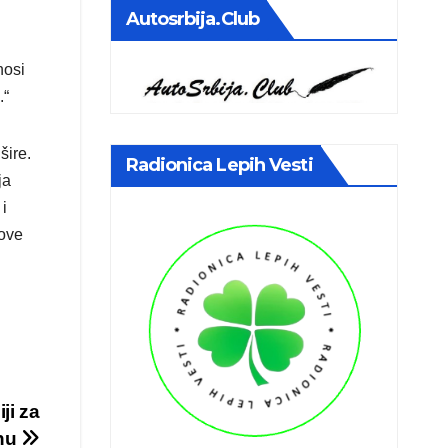
Autosrbija.club
nosi
.“
šire.
Radionica Lepih Vesti
ja
 i
 ove
ji za
inu