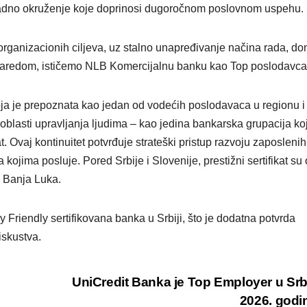
o radno okruženje koje doprinosi dugoročnom poslovnom uspehu.
 organizacionih ciljeva, uz stalno unapređivanje načina rada, do
u zaredom, ističemo NLB Komercijalnu banku kao Top poslodavca
a je prepoznata kao jedan od vodećih poslodavaca u regionu i 
oblasti upravljanja ljudima – kao jedina bankarska grupacija ko
 Ovaj kontinuitet potvrđuje strateški pristup razvoju zaposlenih
 kojima posluje. Pored Srbije i Slovenije, prestižni sertifikat su
 Banja Luka.
Friendly sertifikovana banka u Srbiji, što je dodatna potvrda
iskustva.
UniCredit Banka je Top Employer u Srbi
2026. god