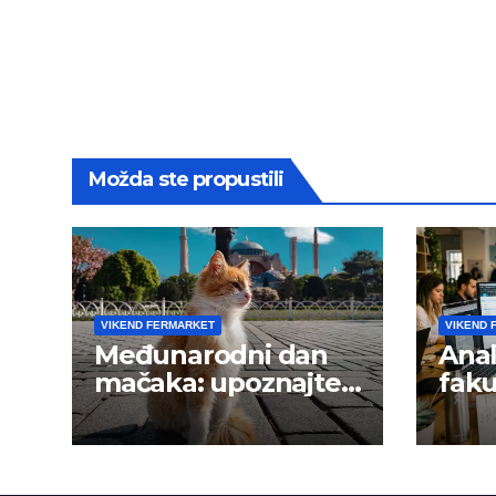
Možda ste propustili
VIKEND FERMARKET
VIKEND 
Međunarodni dan
Anal
mačaka: upoznajte
faku
istanbulske mace
trži