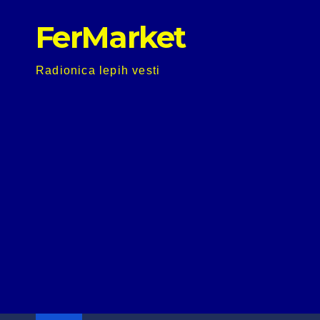
Skip
FerMarket
to
content
Radionica lepih vesti