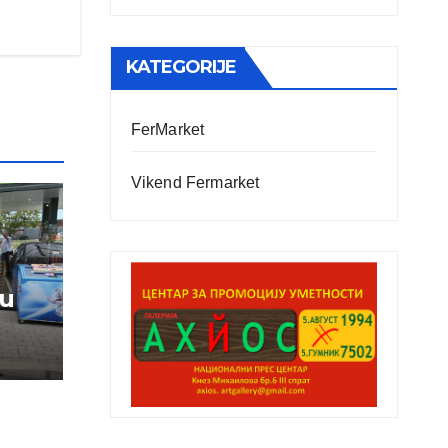
KATEGORIJE
FerMarket
Vikend Fermarket
vu