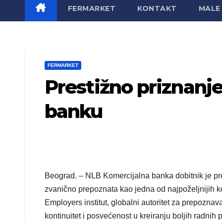
FERMARKET
KONTAKT
MALE 
FERMARKET
Prestižno priznanj
banku
Beograd. – NLB Komercijalna banka dobitnik je pres
zvanično prepoznata kao jedna od najpoželjnijih ko
Employers institut, globalni autoritet za prepoznav
kontinuitet i posvećenost u kreiranju boljih radnih 