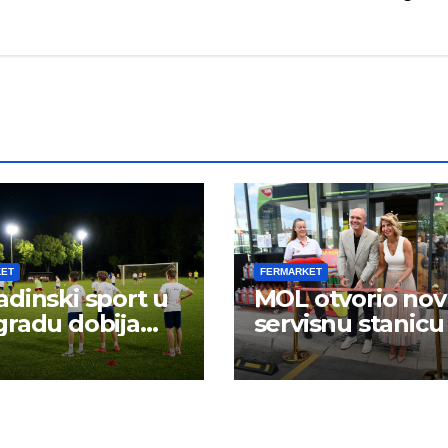
KET
FERMARKET
dinski sport u
MOL otvorio no
radu dobija
servisnu stanicu
 energiju: