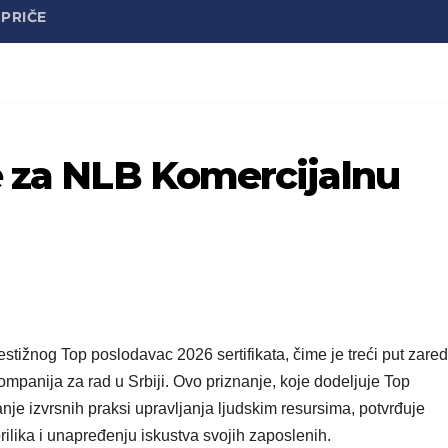
PRIČE
e za NLB Komercijalnu
tižnog Top poslodavac 2026 sertifikata, čime je treći put zare
mpanija za rad u Srbiji. Ovo priznanje, koje dodeljuje Top
anje izvrsnih praksi upravljanja ljudskim resursima, potvrđuje
prilika i unapređenju iskustva svojih zaposlenih.