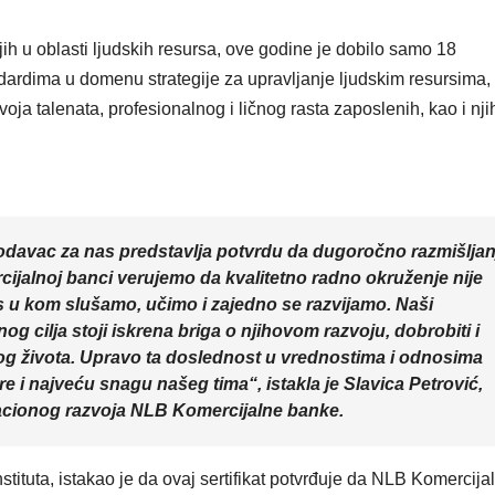
VIKEND FERMARKET
Međunar
ih u oblasti ljudskih resursa, ove godine je dobilo samo 18
dan mača
andardima u domenu strategije za upravljanje ljudskim resursima,
oja talenata, profesionalnog i ličnog rasta zaposlenih, kao i nj
upoznajt
istanbuls
mace
odavac za nas predstavlja potvrdu da dugoročno razmišljan
cijalnoj banci verujemo da kvalitetno radno okruženje nije
s u kom slušamo, učimo i zajedno se razvijamo. Naši
g cilja stoji iskrena briga o njihovom razvoju, dobrobiti i
og života. Upravo ta doslednost u vrednostima i odnosima
e i najveću snagu našeg tima“, istakla je Slavica Petrović,
zacionog razvoja NLB Komercijalne banke.
stituta, istakao je da ovaj sertifikat potvrđuje da NLB Komercija