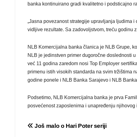
banka kontinuirano gradi kvalitetno i podsticajn
„Jasna povezanost strategije upravljanja ljudima i
vidljive rezultate. Sa zadovoljstvom, treću godin
NLB Komercijalna banka članica je NLB Grupe, koj
NLB je jedinstven primer dugoročne doslednosti u 
već 11 godina zaredom nosi Top Employer sertifikat.
primenu istih visokih standarda na svim tržištima na
godine ponele i NLB Banka Sarajevo i NLB Banka
Podsetimo, NLB Komercijalna banka je prva Family 
posvećenost zaposlenima i unapređenju njihovog 
Post
Još malo o Hari Poter seriji