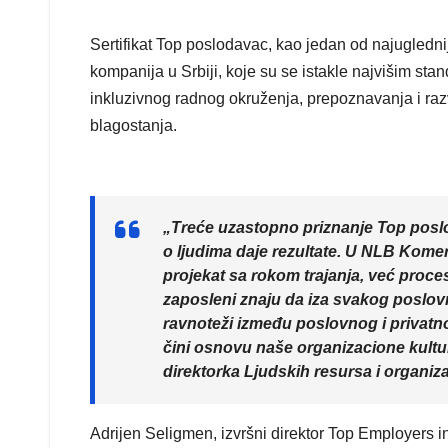
Sertifikat Top poslodavac, kao jedan od najuglednij
kompanija u Srbiji, koje su se istakle najvišim st
inkluzivnog radnog okruženja, prepoznavanja i razv
blagostanja.
„Treće uzastopno priznanje Top posl
o ljudima daje rezultate. U NLB Komer
projekat sa rokom trajanja, već proce
zaposleni znaju da iza svakog poslovno
ravnoteži između poslovnog i privatn
čini osnovu naše organizacione kultur
direktorka Ljudskih resursa i organi
Adrijen Seligmen, izvršni direktor Top Employers in