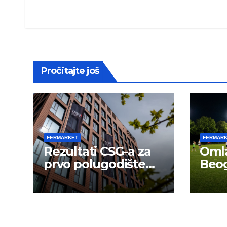
navigation
Pročitajte još
FERMARKET
FERMAR
Rezultati CSG-a za
Omla
prvo polugodište
Beog
2026.
novu