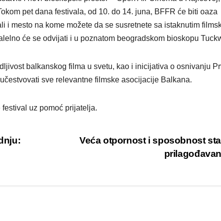
okom pet dana festivala, od 10. do 14. juna, BFFR će biti oaza
, ali i mesto na kome možete da se susretnete sa istaknutim films
aralelno će se odvijati i u poznatom beogradskom bioskopu Tuck
ljivost balkanskog filma u svetu, kao i inicijativa o osnivanju P
čestvovati sve relevantne filmske asocijacije Balkana.
 festival uz pomoć prijatelja.
dnju:
Veća otpornost i sposobnost st
prilagođava