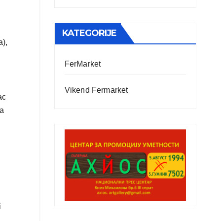
KATEGORIJE
a),
FerMarket
Vikend Fermarket
ac
ra
i