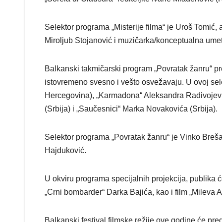
Selektor programa „Misterije filma“ je Uroš Tomić, a č
Miroljub Stojanović i muzičarka/konceptualna umet
Balkanski takmičarski program „Povratak žanru“ pre
istovremeno svesno i vešto osvežavaju. U ovoj sele
Hercegovina), „Karmadona“ Aleksandra Radivojevića
(Srbija) i „Saučesnici“ Marka Novakovića (Srbija).
Selektor programa „Povratak žanru“ je Vinko Brešan,
Hajduković.
U okviru programa specijalnih projekcija, publika ć
„Crni bombarder“ Darka Bajića, kao i film „Mileva A
Balkanski festival filmske režije ove godine će pred