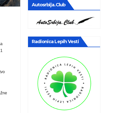
Autosrbija.club
Radionica Lepih Vesti
ma
21
tvo
ažne