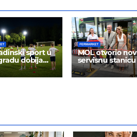
KET
FERMARKET
dinski sport u
MOL otvorio no
radu dobija
servisnu stanicu
 energiju: