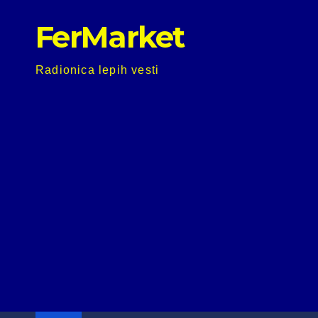
Skip
FerMarket
to
content
Radionica lepih vesti