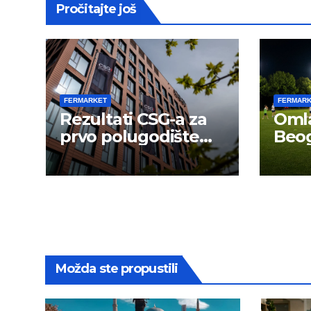
Pročitajte još
FERMARKET
FERMAR
Rezultati CSG-a za
Omla
prvo polugodište
Beog
2026.
novu
Možda ste propustili