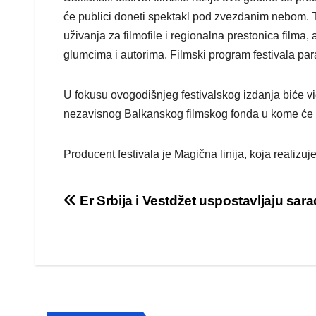
će publici doneti spektakl pod zvezdanim nebom. T
uživanja za filmofile i regionalna prestonica filma
glumcima i autorima. Filmski program festivala p
U fokusu ovogodišnjeg festivalskog izdanja biće vid
nezavisnog Balkanskog filmskog fonda u kome će u
Producent festivala je Magična linija, koja realizuje
Post
Er Srbija i Vestdžet uspostavljaju sara
navigation