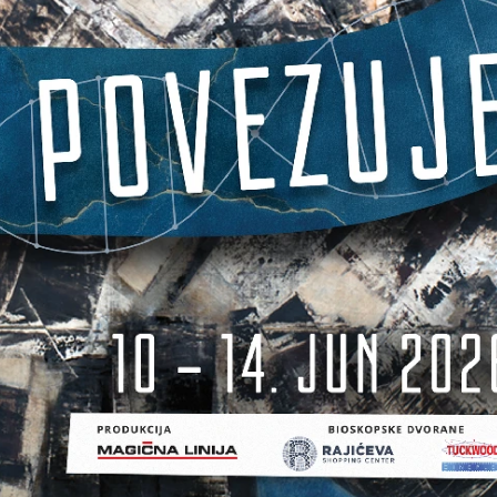
VIKEND FERMARKET
VIKEND FER
Međunarodni
Anal
dan mačaka:
na fa
upoznajte
potr
istanbulske
rada
mace