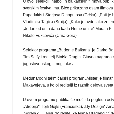
U ovoj selekciji najboljih balkanskih filmova publik
svetskim festivalima. Biće prikazano osam filmova 
Papadakis i Sterjosa Dinopulosa (Grčka), „Pati je 
Vladimira Tagića (Srbija), „Kako je ovde tako zelen
„Jedan od onih dana kada Heme umire“ Murata Firat
Nikole Vukčevića (Crna Gora).
Selektor programa „Buđenje Balkana“ je Darko Bajić,
Tim Saify i reditelj Siniša Dragin. Glavna nagrada 
jugoslovenskog crnog talasa.
Međunarodni takmičarski program „Misterije filma“ 
Makavejeva, u kojoj reditelji iz raznih delova svet
U ovom programu publika će moći da pogleda ostvar
„Atropija“ Hejli Gejts (Francuska), „By Design“ Am
„Sorela di Clausura“ rediteljke Ivane Mladenović (