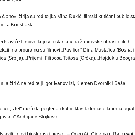
lanovi žirija su rediteljka Mina Đukić, filmski kritičar i publicist
nica Konstrakta.
dstaviće filmove koji se oslanjaju na žanrovske obrasce ili ih
kciji na programu su filmovi „Paviljon“ Dina Mustafića (Bosna i
 (Srbija), „Prijemi“ Filiposa Tsitosa (Grčka), „Hajduk u Beogr
 a žiri čine reditelji Igor Ivanov Izi, Klemen Dvornik i Saša
e uz „Izlet“ moći da pogleda i kultni klasik domaće kinematograf
jnštajn“ Andrijane Stojković.
staviti i novi bioskopski prostor – Open Air Cinema u Rajićevoj, 