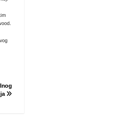
kim
wood.
rvog
alnog
nja