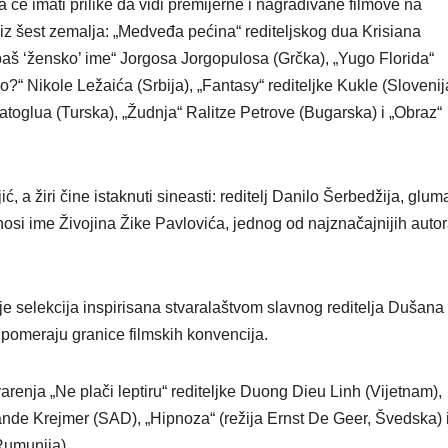
a će imati prilike da vidi premijerne i nagrađivane filmove na
iz šest zemalja: „Medveđa pećina“ rediteljskog dua Krisiana
baš ‘žensko’ ime“ Jorgosa Jorgopulosa (Grčka), „Yugo Florida“
o?“ Nikole Ležaića (Srbija), „Fantasy“ rediteljke Kukle (Slovenij
oglua (Turska), „Žudnja“ Ralitze Petrove (Bugarska) i „Obraz“
 a žiri čine istaknuti sineasti: reditelj Danilo Šerbedžija, glum
nosi ime Živojina Žike Pavlovića, jednog od najznačajnijih auto
je selekcija inspirisana stvaralaštvom slavnog reditelja Dušana
a pomeraju granice filmskih konvencija.
enja „Ne plači leptiru“ rediteljke Duong Dieu Linh (Vijetnam),
ande Krejmer (SAD), „Hipnoza“ (režija Ernst De Geer, Švedska) 
Rumunija).