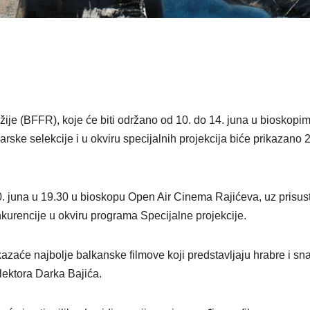
ije (BFFR), koje će biti održano od 10. do 14. juna u bioskopi
rske selekcije i u okviru specijalnih projekcija biće prikazano 
 10. juna u 19.30 u bioskopu Open Air Cinema Rajićeva, uz prisus
kurencije u okviru programa Specijalne projekcije.
azaće najbolje balkanske filmove koji predstavljaju hrabre i sn
elektora Darka Bajića.