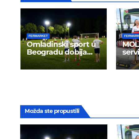
FERMARKET
FERMAR
Omladinski sport u
MOL 
Beogradu dobija
serv
novu energiju:
Možda ste propustili