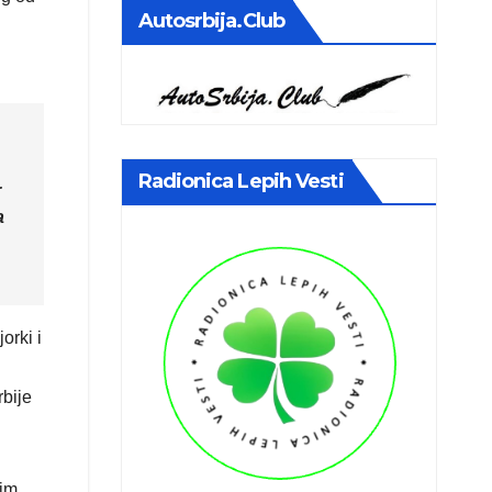
Autosrbija.club
Radionica Lepih Vesti
r
a
orki i
rbije
gim