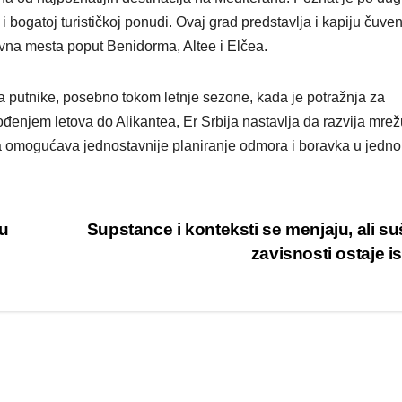
 bogatoj turističkoj ponudi. Ovaj grad predstavlja i kapiju čuve
ktivna mesta poput Benidorma, Altee i Elčea.
a putnike, posebno tokom letnje sezone, kada je potražnja za
đenjem letova do Alikantea, Er Srbija nastavlja da razvija mrež
cima omogućava jednostavnije planiranje odmora i boravka u jedn
ju
Supstance i konteksti se menjaju, ali su
zavisnosti ostaje i