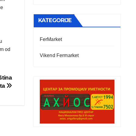
ne
KATEGORIJE
FerMarket
u
om od
Vikend Fermarket
ština
sta