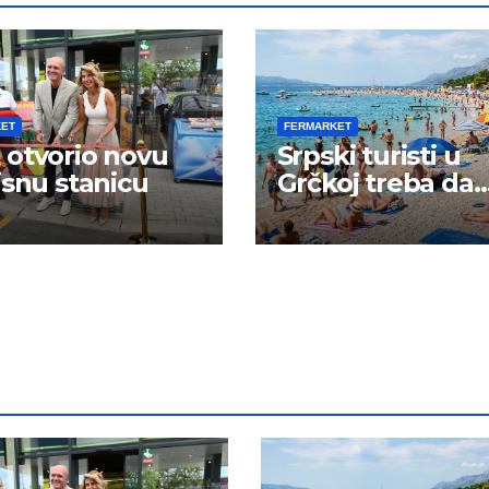
KET
FERMARKET
otvorio novu
Srpski turisti u
isnu stanicu
Grčkoj treba da
budu na oprezu