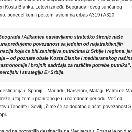
vijeri Kosta Blanka. Letovi između Beograda i ovog sunčanog
no, ponedeljkom i petkom, avionima erbas A319 i A320.
eograda i Alikantea nastavljamo strateško širenje naše
o unapređujemo povezanost sa jednim od najatraktivnijih
nacija koja će biti zanimljiva putnicima iz Srbije i regiona, je
nja – od poznate obale Kosta Blanke i mediteranskog način
gastronomije i brojnih sadržaja za različite potrebe putnika“,
rcijalu i strategiju Er Srbije.
 destinacija u Španiji – Madridu, Barseloni, Malagi, Palmi de Maj
 mreže u toj zemlji planirano je i u narednom periodu. Već od
trvu Tenerife i Sevilji, čime će se dodatno ojačati povezanost S
opi.
edna od najpoznatijih destinacija na Mediteranu. Poznat je po du