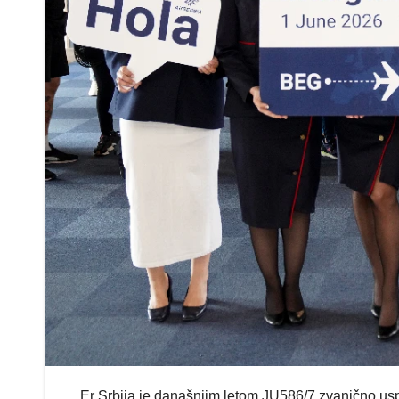
Er Srbija je današnjim letom JU586/7 zvanično usp