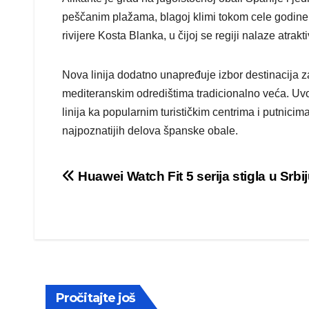
peščanim plažama, blagoj klimi tokom cele godine i
rivijere Kosta Blanka, u čijoj se regiji nalaze atra
Nova linija dodatno unapređuje izbor destinacija z
mediteranskim odredištima tradicionalno veća. Uvo
linija ka popularnim turističkim centrima i putni
najpoznatijih delova španske obale.
Post
Huawei Watch Fit 5 serija stigla u Srbi
navigation
Pročitajte još