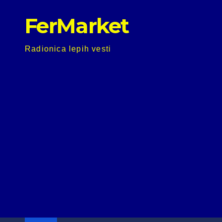
Skip
FerMarket
to
content
Radionica lepih vesti