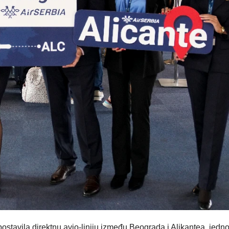
VIKEND FERMARKE
Novi f
Odisej
inspiri
putova
širom 
ali i p
ostavila direktnu avio-liniju između Beograda i Alikantea, jedn