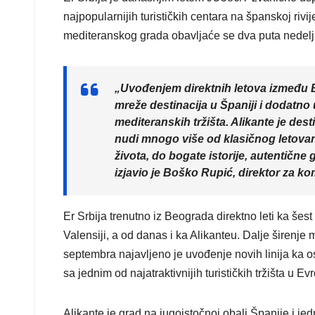
najpopularnijih turističkih centara na španskoj ri
mediteranskog grada obavljaće se dva puta nedelj
„Uvođenjem direktnih letova između B
mreže destinacija u Španiji i dodatn
mediteranskih tržišta. Alikante je desti
nudi mnogo više od klasičnog letova
života, do bogate istorije, autentične 
izjavio je Boško Rupić, direktor za kome
Er Srbija trenutno iz Beograda direktno leti ka šest
Valensiji, a od danas i ka Alikanteu. Dalje širenje
septembra najavljeno je uvođenje novih linija ka os
sa jednim od najatraktivnijih turističkih tržišta u Evr
Alikante je grad na jugoistočnoj obali Španije i j