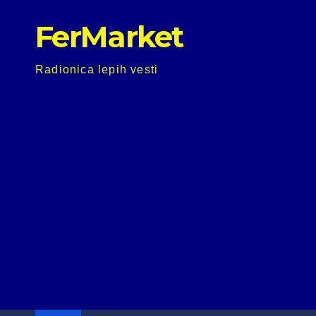
Skip
FerMarket
to
content
Radionica lepih vesti