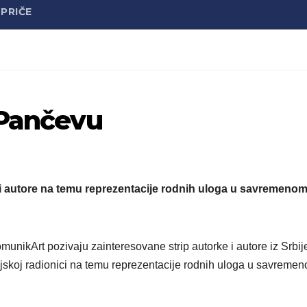
PRIČE
 Pančevu
 i autore na temu reprezentacije rodnih uloga u savremeno
unikArt pozivaju zainteresovane strip autorke i autore iz Srbij
jskoj radionici na temu reprezentacije rodnih uloga u savreme