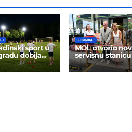
KET
FERMARKET
dinski sport u
MOL otvorio no
radu dobija
servisnu stanicu
 energiju: