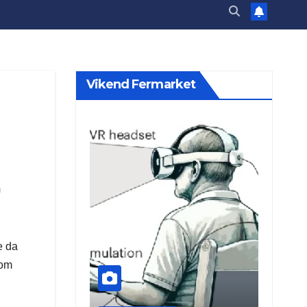
Vikend Fermarket
m
e da
nom