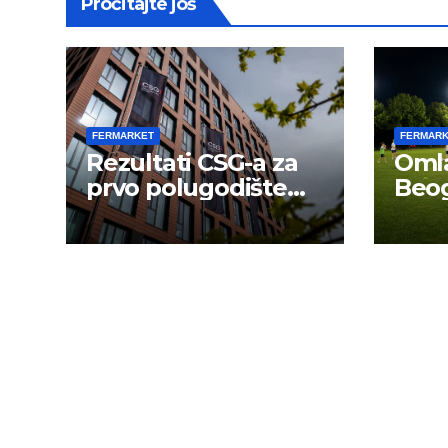
Pročitajte još
FERMARKET
FERMAR
Rezultati CSG-a za
Omla
prvo polugodište
Beog
2026.
novu