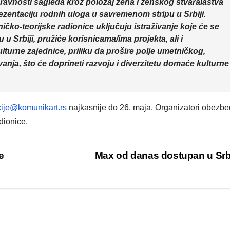
pravnosti sagleda kroz položaj žena i ženskog stvaralaštva
ezentaciju rodnih uloga u savremenom stripu u Srbiji.
ičko-teorijske radionice uključuju istraživanje koje će se
u Srbiji, pružiće korisnicama/ima projekta, ali i
lturne zajednice, priliku da prošire polje umetničkog,
anja, što će doprineti razvoju i diverzitetu domaće kulturne
cije@komunikart.rs
najkasnije do 26. maja. Organizatori obezbe
dionice.
e
Max od danas dostupan u Srb