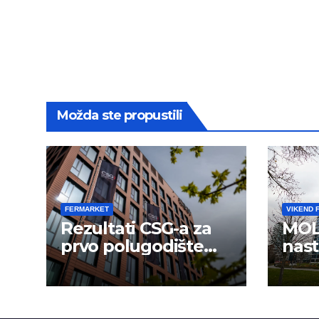
Možda ste propustili
FERMARKET
VIKEND 
Rezultati CSG-a za
MOL
prvo polugodište
nast
2026.
usp