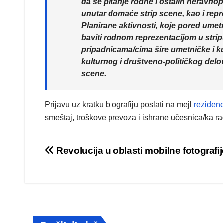
da se pitanje rodne i ostalih neravno
unutar domaće strip scene, kao i repr
Planirane aktivnosti, koje pored umetn
baviti rodnom reprezentacijom u stripu 
pripadnicama/cima šire umetničke i ku
kulturnog i društveno-političkog delov
scene.
Prijavu uz kratku biografiju poslati na mejl
reziden
smeštaj, troškove prevoza i ishrane učesnica/ka ra
Post
Revolucija u oblasti mobilne fotografij
navigation