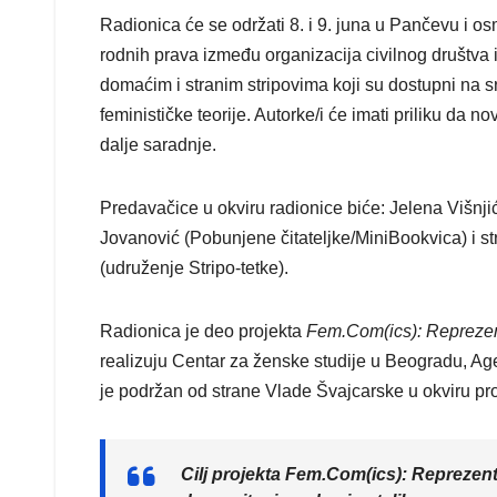
Radionica će se održati 8. i 9. juna u Pančevu i o
rodnih prava između organizacija civilnog društva i
domaćim i stranim stripovima koji su dostupni na sr
feminističke teorije. Autorke/i će imati priliku d
dalje saradnje.
Predavačice u okviru radionice biće: Jelena Višnj
Jovanović (Pobunjene čitateljke/MiniBookvica) i 
(udruženje Stripo-tetke).
Radionica je deo projekta
Fem.Com(ics): Reprezent
realizuju Centar za ženske studije u Beogradu, Age
je podržan od strane Vlade Švajcarske u okviru pro
Cilj projekta
Fem.Com(ics): Reprezenta