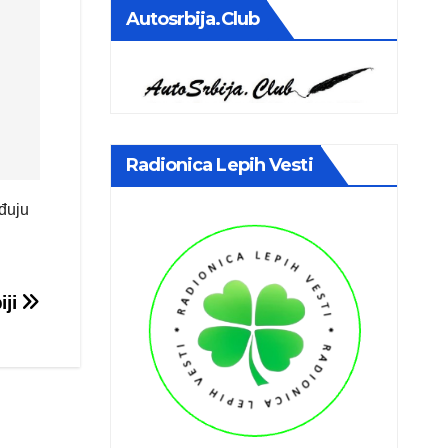
Autosrbija.club
Radionica Lepih Vesti
đuju
iji