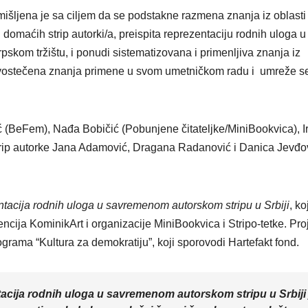
VIKEND FERMARKE
smišljena je sa ciljem da se podstakne razmena znanja iz oblasti
MOL g
 domaćih strip autorki/a, preispita reprezentaciju rodnih uloga u
nastavl
pskom tržištu, i ponudi sistematizovana i primenljiva znanja iz
a novostečena znanja primene u svom umetničkom radu i umreže se
stazo
uspeh
ić (BeFem), Nađa Bobičić (Pobunjene čitateljke/MiniBookvica), I
strip autorke Jana Adamović, Dragana Radanović i Danica Jevđo
acija rodnih uloga u savremenom autorskom stripu u Srbiji
, ko
ncija KominikArt i organizacije MiniBookvica i Stripo-tetke. Pro
grama “Kultura za demokratiju”, koji sporovodi Hartefakt fond.
cija rodnih uloga u savremenom autorskom stripu u Srbiji