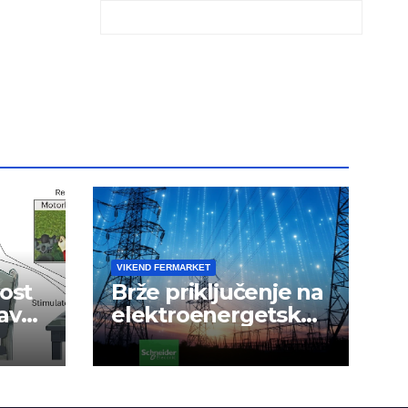
VIKEND FERMARKET
ost
Brže priključenje na
avak
elektroenergetsku
mrežu
a