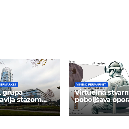
FERMARKET
VIKEND FERMARKET
 grupa
Virtuelna stvarn
avlja stazom
poboljšava opor
eha
ruke nakon
moždanog udar