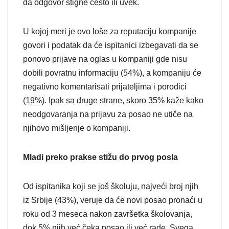
da odgovor stigne često ili uvek.
U kojoj meri je ovo loše za reputaciju kompanije
govori i podatak da će ispitanici izbegavati da se
ponovo prijave na oglas u kompaniji gde nisu
dobili povratnu informaciju (54%), a kompaniju će
negativno komentarisati prijateljima i porodici
(19%). Ipak sa druge strane, skoro 35% kaže kako
neodgovaranja na prijavu za posao ne utiče na
njihovo mišljenje o kompaniji.
Mladi preko prakse stižu do prvog posla
Od ispitanika koji se još školuju, najveći broj njih
iz Srbije (43%), veruje da će novi posao pronaći u
roku od 3 meseca nakon završetka školovanja,
dok 5% njih već čeka posao ili već rade. Svega