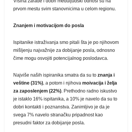
Visina zarade i dobri međuljudski odnosi su na
prvom mestu svim stanovnicima u celom regionu.
Znanjem i motivacijom do posla
Ispitanike istraživanja smo pitali šta je po njihovom
mišljenju najvažnije za dobijanje posla, odnosno
čime mogu osvojiti potencijalnog poslodavca.
Najviše naših ispiranika smatra da su to
znanja i
veštine (31%)
, a potom i njihova
moivacija i želja
za zaposlenjem (22%)
. Prethodno radno iskustvo
je istaklo 16% ispitanika, a 10% je navelo da su to
dobri kontakti i poznanstva. Zanimljivo je da je
svega 7% navelo stranačku pripadnost kao
presudni faktor za dobijanje posla.