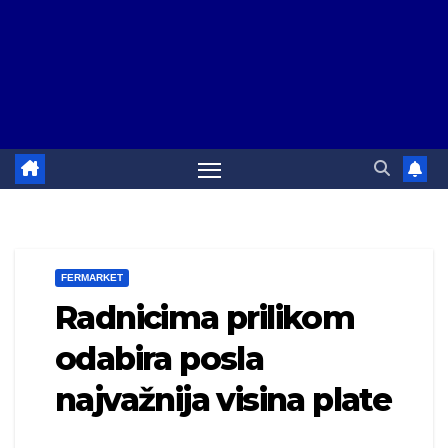
FERMARKET
Radnicima prilikom
odabira posla
najvažnija visina plate