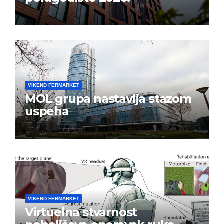
VIKEND FERMARKET
MOL grupa nastavlja stazom
uspeha
VIKEND FERMARKET
Virtuelna stvarnost