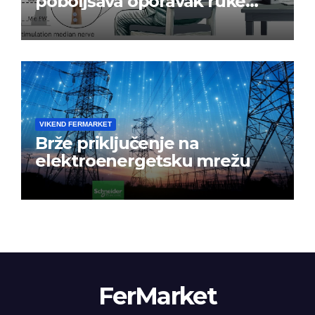
poboljšava oporavak ruke
nakon moždanog udara
VIKEND FERMARKET
Brže priključenje na
elektroenergetsku mrežu
FerMarket