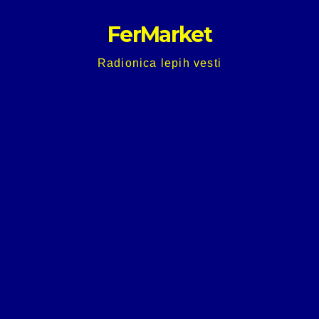
Skip
FerMarket
to
content
Radionica lepih vesti