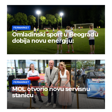
FERMARKET
Omladinski sport u Beogradu
dobija novu energiju:
FERMARKET
MOL otvorio novu servisnu
stanicu