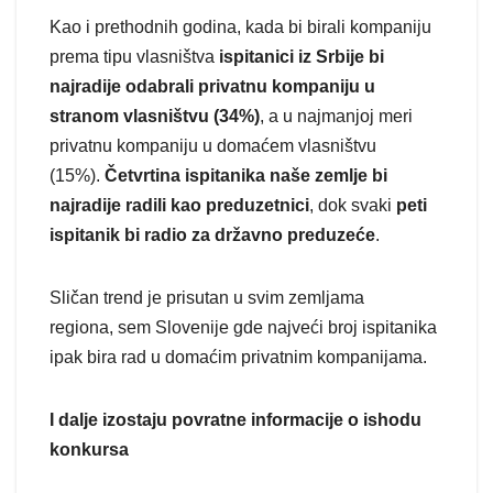
Kao i prethodnih godina, kada bi birali kompaniju
prema tipu vlasništva
ispitanici iz Srbije bi
najradije odabrali privatnu kompaniju u
stranom vlasništvu (34%)
, a u najmanjoj meri
privatnu kompaniju u domaćem vlasništvu
(15%).
Četvrtina ispitanika naše zemlje bi
najradije radili kao preduzetnici
, dok svaki
peti
ispitanik bi radio za državno preduzeće
.
Sličan trend je prisutan u svim zemljama
regiona, sem Slovenije gde najveći broj ispitanika
ipak bira rad u domaćim privatnim kompanijama.
I dalje izostaju povratne informacije o ishodu
konkursa