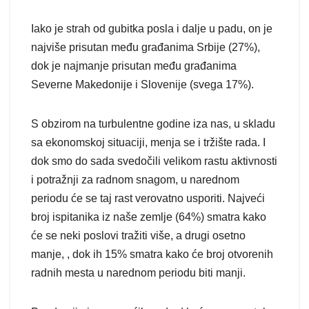
Iako je strah od gubitka posla i dalje u padu, on je
najviše prisutan među građanima Srbije (27%),
dok je najmanje prisutan među građanima
Severne Makedonije i Slovenije (svega 17%).
S obzirom na turbulentne godine iza nas, u skladu
sa ekonomskoj situaciji, menja se i tržište rada. I
dok smo do sada svedočili velikom rastu aktivnosti
i potražnji za radnom snagom, u narednom
periodu će se taj rast verovatno usporiti. Najveći
broj ispitanika iz naše zemlje (64%) smatra kako
će se neki poslovi tražiti više, a drugi osetno
manje, , dok ih 15% smatra kako će broj otvorenih
radnih mesta u narednom periodu biti manji.