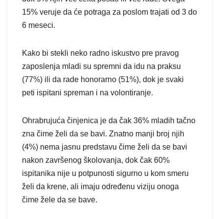
15% veruje da će potraga za poslom trajati od 3 do
6 meseci.
Kako bi stekli neko radno iskustvo pre pravog
zaposlenja mladi su spremni da idu na praksu
(77%) ili da rade honorarno (51%), dok je svaki
peti ispitani spreman i na volontiranje.
Ohrabrujuća činjenica je da čak 36% mladih tačno
zna čime želi da se bavi. Znatno manji broj njih
(4%) nema jasnu predstavu čime želi da se bavi
nakon završenog školovanja, dok čak 60%
ispitanika nije u potpunosti sigurno u kom smeru
želi da krene, ali imaju određenu viziju onoga
čime žele da se bave.