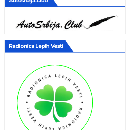
Autosrbija.club
Radionica Lepih Vesti