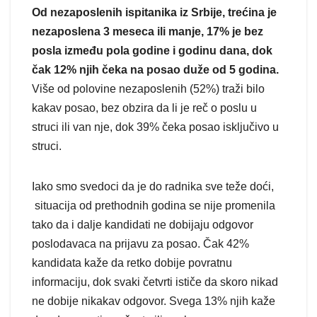
Od nezaposlenih ispitanika iz Srbije, trećina je
nezaposlena 3 meseca ili manje, 17% je bez
posla između pola godine i godinu dana, dok
čak 12% njih čeka na posao duže od 5 godina.
Više od polovine nezaposlenih (52%) traži bilo
kakav posao, bez obzira da li je reč o poslu u
struci ili van nje, dok 39% čeka posao isključivo u
struci.
Iako smo svedoci da je do radnika sve teže doći,
situacija od prethodnih godina se nije promenila
tako da i dalje kandidati ne dobijaju odgovor
poslodavaca na prijavu za posao. Čak 42%
kandidata kaže da retko dobije povratnu
informaciju, dok svaki četvrti ističe da skoro nikad
ne dobije nikakav odgovor. Svega 13% njih kaže