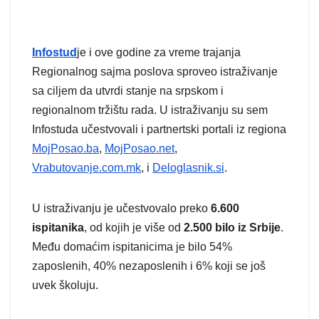
Infostud
je i ove godine za vreme trajanja
Regionalnog sajma poslova sproveo istraživanje
sa ciljem da utvrdi stanje na srpskom i
regionalnom tržištu rada. U istraživanju su sem
Infostuda učestvovali i partnertski portali iz regiona
MojPosao.ba
,
MojPosao.net
,
Vrabutovanje.com.mk
, i
Deloglasnik.si
.
U istraživanju je učestvovalo preko
6.600
ispitanika
, od kojih je više od
2.500 bilo iz Srbije
.
Među domaćim ispitanicima je bilo 54%
zaposlenih, 40% nezaposlenih i 6% koji se još
uvek školuju.