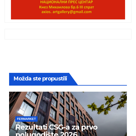
Možda ste propustili
FERMARKET
Rezultati CSG-a za prvo
polugodište 2026.