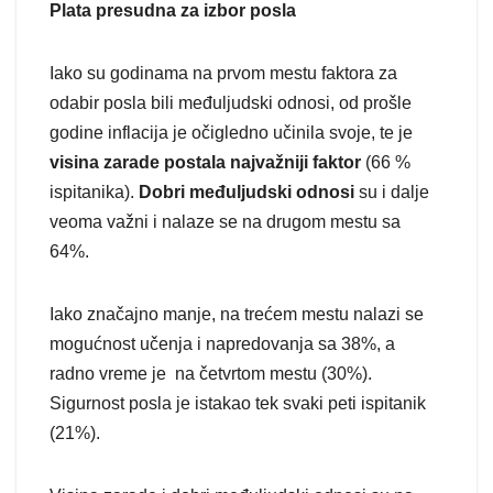
Plata presudna za izbor posla
Iako su godinama na prvom mestu faktora za
odabir posla bili međuljudski odnosi, od prošle
godine inflacija je očigledno učinila svoje, te je
visina zarade postala najvažniji faktor
(66 %
ispitanika).
Dobri međuljudski odnosi
su i dalje
veoma važni i nalaze se na drugom mestu sa
64%.
Iako značajno manje, na trećem mestu nalazi se
mogućnost učenja i napredovanja sa 38%, a
radno vreme je na četvrtom mestu (30%).
Sigurnost posla je istakao tek svaki peti ispitanik
(21%).