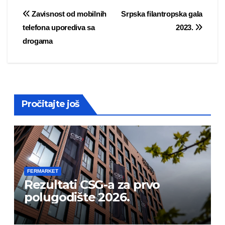
Post
Zavisnost od mobilnih
Srpska filantropska gala
telefona uporediva sa
2023.
navigation
drogama
Pročitajte još
FERMARKET
Rezultati CSG-a za prvo
polugodište 2026.