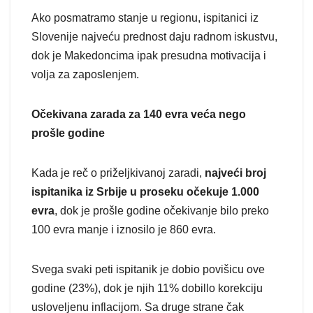
Ako posmatramo stanje u regionu, ispitanici iz
Slovenije najveću prednost daju radnom iskustvu,
dok je Makedoncima ipak presudna motivacija i
volja za zaposlenjem.
Očekivana zarada za 140 evra veća nego
prošle godine
Kada je reč o priželjkivanoj zaradi,
najveći broj
ispitanika iz Srbije u proseku očekuje 1.000
evra
, dok je prošle godine očekivanje bilo preko
100 evra manje i iznosilo je 860 evra.
Svega svaki peti ispitanik je dobio povišicu ove
godine (23%), dok je njih 11% dobillo korekciju
usloveljenu inflacijom. Sa druge strane čak