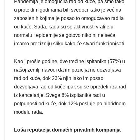
Pandemija je omogućila rad od kuće, pa smo tako
u proteklim godinama bili svedoci kako je većina
zaposlenih kojima je posao to omogućavao radila
od kuće. Sada, kada su se aktivnosti vratile u
normalu i epidemije se gotovo niko ni ne seća,
imamo precizniju sliku kako će stvari funkcionisati.
Kao i prošle godine, dve trećine ispitanika (57%) u
našoj zemlji navodi da im pozicija ne dozvoljava
rad od kuće, dok 23% njih iako im posao
dozvoljava rad od kuće ipak su se opredelili za rad
iz kancelarije. Svega 8% ispitanika radi u
potpunosti od kuće, dok 12% posluje po hibridnom
modelu rada.
Loša reputacija domaćih privatnih kompanija