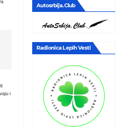
va
Autosrbija.club
Radionica Lepih Vesti
ti
vaju i