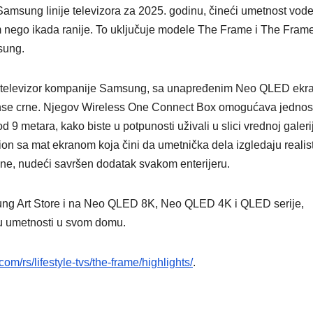
amsung linije televizora za 2025. godinu, čineći umetnost vod
om nego ikada ranije. To uključuje modele The Frame i The Fram
msung.
ki televizor kompanije Samsung, sa unapređenim Neo QLED ek
e nijanse crne. Njegov Wireless One Connect Box omogućava jedno
od 9 metara, kako biste u potpunosti uživali u slici vrednoj galeri
ion sa mat ekranom koja čini da umetnička dela izgledaju realis
ičine, nudeći savršen dodatak svakom enterijeru.
ung Art Store i na Neo QLED 8K, Neo QLED 4K i QLED serije,
u u umetnosti u svom domu.
m/rs/lifestyle-tvs/the-frame/highlights/
.