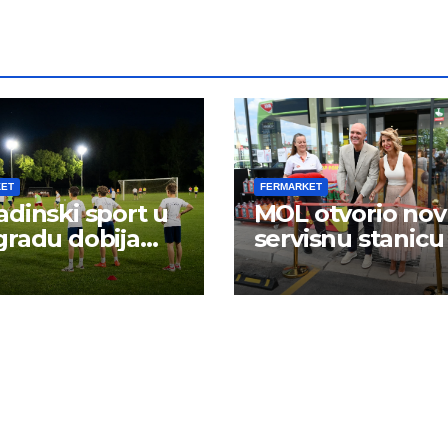
KET
FERMARKET
dinski sport u
MOL otvorio no
radu dobija
servisnu stanicu
 energiju: