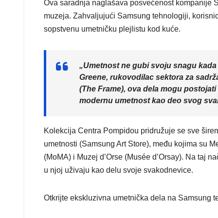
Ova saradnja naglašava posvećenost kompanije S
muzeja. Zahvaljujući Samsung tehnologiji, korisnici
sopstvenu umetničku plejlistu kod kuće.
„Umetnost ne gubi svoju snagu kada se
Greene, rukovodilac sektora za sadrž
(The Frame), ova dela mogu postojati 
modernu umetnost kao deo svog sva
Kolekcija Centra Pompidou pridružuje se sve šire
umetnosti (Samsung Art Store), među kojima su Met
(MoMA) i Muzej d’Orse (Musée d’Orsay). Na taj nač
u njoj uživaju kao delu svoje svakodnevice.
Otkrijte ekskluzivna umetnička dela na Samsung t