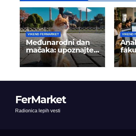
VIKEND FERMARKET
VIKEND 
Međunarodni dan
Anal
mačaka: upoznajte
faku
istanbulske mace
trži
FerMarket
Radionica lepih vesti