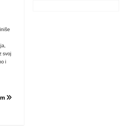
iniše
ja,
z svoj
o i
dom