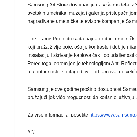
Samsung Art Store dostupan je na više modela iz S
svetskih umetnika, muzeja i galerija pristupačnij
nagrađivane umetničke televizore kompanije Sa
The Frame Pro je do sada najnapredniji umetnič
koji pruža življe boje, oštrije kontraste i dublj
instalaciju i skrivanje kablova čak i do udaljenosti 
Pored toga, opremljen je tehnologijom Anti-Reflect
a u potpunosti je prilagodljiv – od ramova, do vel
Samsung je ove godine proširio dostupnost Sams
pružajući još više mogućnosti da korisnici uživaj
Za više informacija, posetite
https://www.samsung.co
###