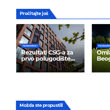
Pročitajte još
FERMARKET
FERMAR
Rezultati CSG-a za
Omla
prvo polugodište
Beog
2026.
novu
Možda ste propustili