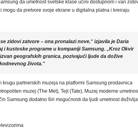
amsung da umetnost svetske klase učini dostupnom i van zido
 mogu da pretvore svoje ekrane u digitalna platna i kreiraju
 zidovi zatvore – ona pronalazi nove,“ izjavila je Daria
aj i kustoske programe u kompaniji Samsung. „Kroz Okvir
izvan geografskih granica, pozivajući ljude da dožive
kodnevnog života.“
m krugu partnerskih muzeja na platformi Samsung prodavnica
ropoliten muzej (The Met), Tejt (Tate), Muzej moderne umetnos
in Samsung dodatno širi mogućnosti da ljudi umetnost doživlja
elevizorima