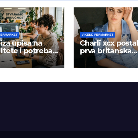
FERMARKET
VIKEND FERMARKET
iza upisa na
Charli xcx posta
ltete i potreba
prva britanska
šta rada
pevačica sa dva
albuma na prv
mestu u istoj
kalendarskoj go