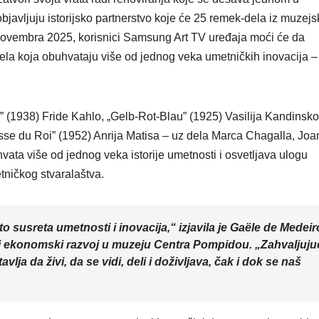
VIKEND FERMARKE
javljuju istorijsko partnerstvo koje će 25 remek-dela iz muzejs
Međun
novembra 2025, korisnici Samsung Art TV uređaja moći će da
dan m
dela koja obuhvataju više od jednog veka umetničkih inovacija –
upozna
istanb
 (1938) Fride Kahlo, „Gelb-Rot-Blau” (1925) Vasilija Kandinsko
mace
esse du Roi” (1952) Anrija Matisa – uz dela Marca Chagalla, Joa
vata više od jednog veka istorije umetnosti i osvetljava ulogu
ničkog stvaralaštva.
susreta umetnosti i inovacija,“ izjavila je Gaële de Medeir
i ekonomski razvoj u muzeju Centra Pompidou. „Zahvaljuju
lja da živi, da se vidi, deli i doživljava, čak i dok se naš