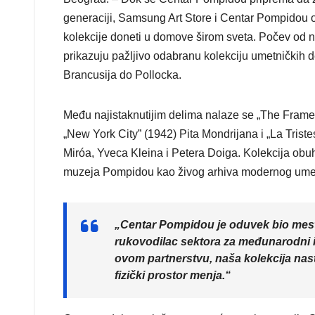
generaciji, Samsung Art Store i Centar Pompidou ob
kolekcije doneti u domove širom sveta. Počev od 
prikazuju pažljivo odabranu kolekciju umetničkih 
Brancusija do Pollocka.
Među najistaknutijim delima nalaze se „The Frame”
„New York City” (1942) Pita Mondrijana i „La Trist
Miróa, Yvеса Kleina i Petera Doiga. Kolekcija obuh
muzeja Pompidou kao živog arhiva modernog umet
„Centar Pompidou je oduvek bio mesto 
rukovodilac sektora za međunarodni 
ovom partnerstvu, naša kolekcija nastav
fizički prostor menja.“