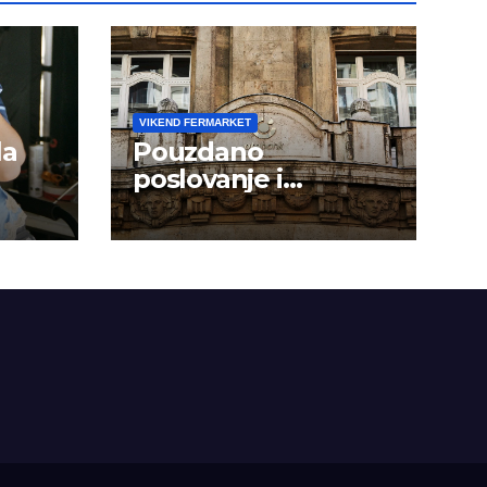
VIKEND FERMARKET
la
Pouzdano
poslovanje i
kontinuitet rasta
om
dini