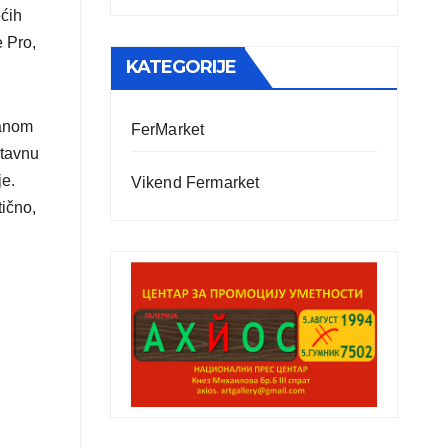
ećih
e Pro,
KATEGORIJE
ranom
FerMarket
stavnu
je.
Vikend Fermarket
tično,