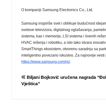
O kompaniji Samsung Electronics Co., Ltd.
Samsung inspiriše svet i oblikuje budućnost ideja
svetove televizora, digitalnog oglašavanja, pametni
sistema, kao i memorije, LSI sistema i livenih re
HVAC rešenja i robotiku, a isto tako stvara inova
SmartThings ekosistem, otvorenu saradnju sa part
inteligentno povezano iskustvo. Za najnovije ves
https://www.samsung.com/rs/
.
Post
Biljani Bojković uručena nagrada “Đ
Vještica”
navigation