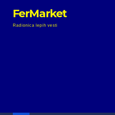
Skip
FerMarket
to
content
Radionica lepih vesti