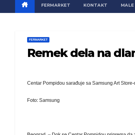
FERMARKET
KONTAKT
MALE 
FERMARKET
Remek dela na dla
Centar Pompidou sarađuje sa Samsung Art Store
Foto: Samsung
Beograd. – Dok se Centar Pompidou priprema da za