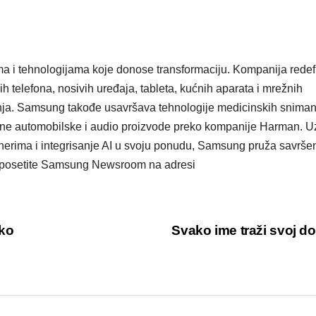
ma i tehnologijama koje donose transformaciju. Kompanija redef
h telefona, nosivih uređaja, tableta, kućnih aparata i mrežnih
šenja. Samsung takođe usavršava tehnologije medicinskih sniman
tivne automobilske i audio proizvode preko kompanije Harman. U
nerima i integrisanje AI u svoju ponudu, Samsung pruža savršen
ti posetite Samsung Newsroom na adresi
oko
Svako ime traži svoj 