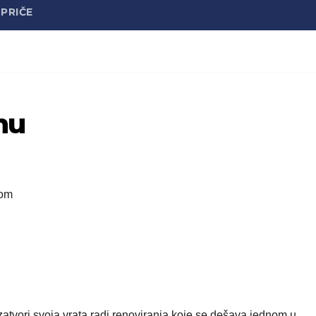
PRIČE
nu
-om
tvori svoja vrata radi renoviranja koje se dešava jednom u