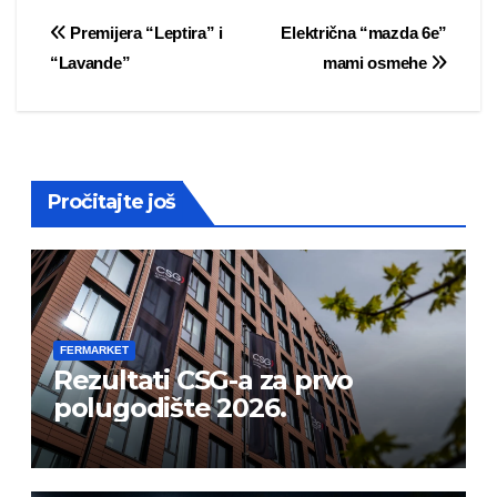
Post
Premijera “Leptira” i
Električna “mazda 6e”
“Lavande”
mami osmehe
navigation
Pročitajte još
FERMARKET
Rezultati CSG-a za prvo
polugodište 2026.