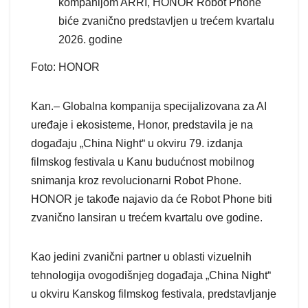
kompanijom ARRI, HONOR Robot Phone
biće zvanično predstavljen u trećem kvartalu
2026. godine
Foto: HONOR
Kan.– Globalna kompanija specijalizovana za AI
uređaje i ekosisteme, Honor, predstavila je na
događaju „China Night“ u okviru 79. izdanja
filmskog festivala u Kanu budućnost mobilnog
snimanja kroz revolucionarni Robot Phone.
HONOR je takođe najavio da će Robot Phone biti
zvanično lansiran u trećem kvartalu ove godine.
Kao jedini zvanični partner u oblasti vizuelnih
tehnologija ovogodišnjeg događaja „China Night“
u okviru Kanskog filmskog festivala, predstavljanje