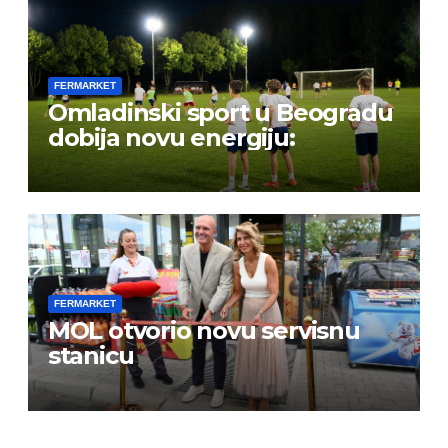
FERMARKET
Omladinski sport u Beogradu
dobija novu energiju:
FERMARKET
MOL otvorio novu servisnu
stanicu