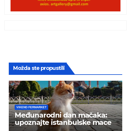
Možda ste propustili
VIKEND FERMARKET
Međunarodni dan mačaka:
upoznajte istanbulske mace