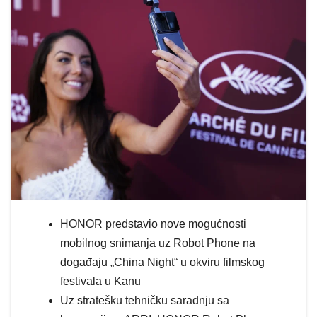
HONOR predstavio nove mogućnosti
mobilnog snimanja uz Robot Phone na
događaju „China Night“ u okviru filmskog
festivala u Kanu
Uz stratešku tehničku saradnju sa