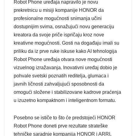
Robot Phone uređaja napravilo je novu
prekretnicu u misiji kompanije HONOR da
profesionalne mogućnosti snimanja učini
dostupnijim svima, osnažujući novu generaciju
kreatora da svoje priče ispričaju kroz nove
kreativne mogućnosti. Gosti na događaju imali su
priliku da iz prve ruke iskuse kako AI tehnologija
Robot Phone uređaja otvara nove mogućnosti
vizuelnog izražavanja. Inovativni uređaj dobio je
pohvale svetski poznatih reditelja, glumaca i
javnih ličnosti zahvaljujući sposobnosti da
omogući složene i stabilizovane kadrove praćenja
u izuzetno kompaktnom i inteligentnom formatu.
Posebno se ističe to što će predstojeći HONOR
Robot Phone doneti prve rezultate strateške
tehničke saradnje kompanija HONOR i ARRI,