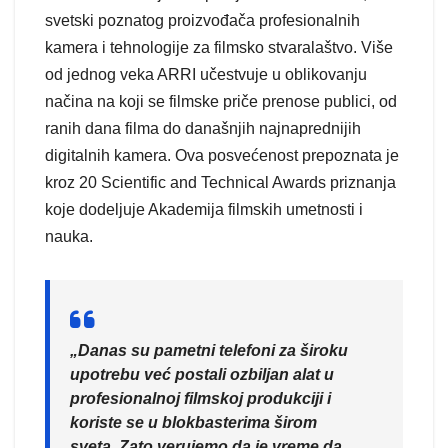
svetski poznatog proizvođača profesionalnih
kamera i tehnologije za filmsko stvaralaštvo. Više
od jednog veka ARRI učestvuje u oblikovanju
načina na koji se filmske priče prenose publici, od
ranih dana filma do današnjih najnaprednijih
digitalnih kamera. Ova posvećenost prepoznata je
kroz 20 Scientific and Technical Awards priznanja
koje dodeljuje Akademija filmskih umetnosti i
nauka.
„Danas su pametni telefoni za široku
upotrebu već postali ozbiljan alat u
profesionalnoj filmskoj produkciji i
koriste se u blokbasterima širom
sveta. Zato verujemo da je vreme da