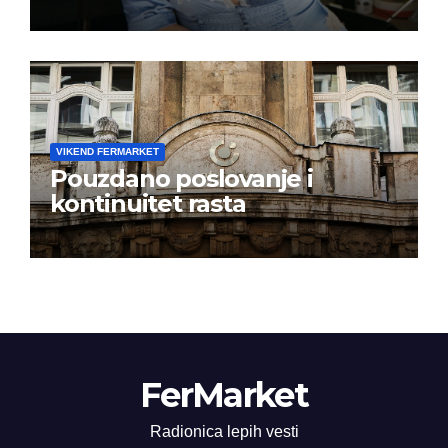
albuma na prvom mestu u
istoj kalendarskoj godini
VIKEND FERMARKET
Pouzdano poslovanje i
kontinuitet rasta
FerMarket
Radionica lepih vesti