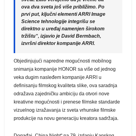
ova dva sveta još više približimo. Po
prvi put, ključni elementi ARRI Image
Science tehnologije integrišu se
direktno u uređaj namenjen širokom
tržištu“, izjavio je David Bermbach,
izvršni direktor kompanije ARRI.
Objedinjujući napredne mogućnosti mobilnog
snimanja kompanije HONOR sa više od jednog
veka dugim nasleđem kompanije ARRI u
definisanju filmskog kvaliteta slike, ova saradnja
odražava zajedničku ambiciju da otvori nove
kreativne mogućnosti i prenese filmske standarde
vizuelnog izražavanja iz sveta vrhunske filmske
produkcije na novu generaciju kreatora sadržaja.
Događaj „China Night“ na 79. izdanju Kanskog