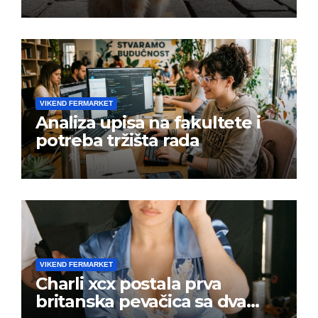
VIKEND FERMARKET
Analiza upisa na fakultete i
potreba tržišta rada
VIKEND FERMARKET
Charli xcx postala prva
britanska pevačica sa dva