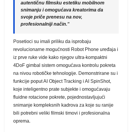
autentičnu filmsku estetiku mobilnom
snimanju i omogućava kreatorima da
svoje priče prenesu na nov,
profesionalniji način.“
Posetioci su imali priliku da isprobaju
revolucionarne mogućnosti Robot Phone uređaja i
iz prve ruke vide kako njegov ultra-kompaktni
4DoF gimbal sistem omogućava kontrolu pokreta
na nivou robotičke tehnologije. Demonstrirane su i
funkcije poput AI Object Tracking i AI SpinShot,
koje inteligentno prate subjekte i omogućavaju
fluidne rotacione pokrete, pojednostavljujući
snimanje kompleksnih kadrova za koje su ranije
bili potrebni veliki filmski timovi i profesionalna
oprema.