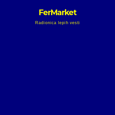
Skip
FerMarket
to
content
Radionica lepih vesti