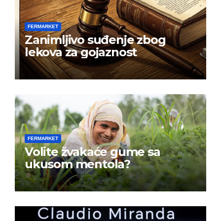
FERMARKET
Zanimljivo suđenje zbog
lekova za gojaznost
FERMARKET
Volite žvakaće gume sa
ukusom mentola?