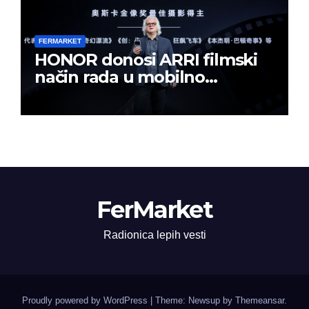
FERMARKET
HONOR donosi ARRI filmski
način rada u mobilno
kreiranje sadržaja
FerMarket
Radionica lepih vesti
Proudly powered by WordPress
|
Theme: Newsup by
Themeansar
.