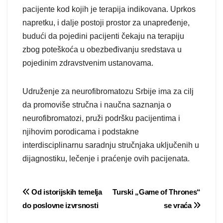
pacijente kod kojih je terapija indikovana. Uprkos
napretku, i dalje postoji prostor za unapređenje,
budući da pojedini pacijenti čekaju na terapiju
zbog poteškoća u obezbeđivanju sredstava u
pojedinim zdravstvenim ustanovama.
Udruženje za neurofibromatozu Srbije ima za cilj
da promoviše stručna i naučna saznanja o
neurofibromatozi, pruži podršku pacijentima i
njihovim porodicama i podstakne
interdisciplinarnu saradnju stručnjaka uključenih u
dijagnostiku, lečenje i praćenje ovih pacijenata.
Post
Od istorijskih temelja
Turski „Game of Thrones“
do poslovne izvrsnosti
se vraća
navigation