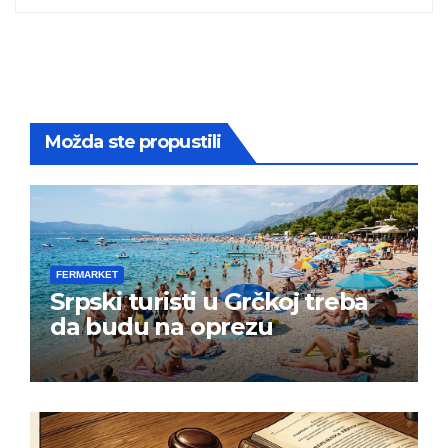
Možda ste propustili
FERMARKET
Srpski turisti u Grčkoj treba
da budu na oprezu