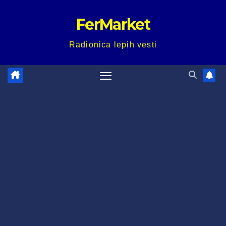
Skip
FerMarket
to
content
Radionica lepih vesti