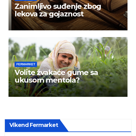
Zanimljivo suđenje zbog
lekova za gojaznost
FERMARKET
Volite žvakaće gume sa
ukusom mentola?
Vikend Fermarket