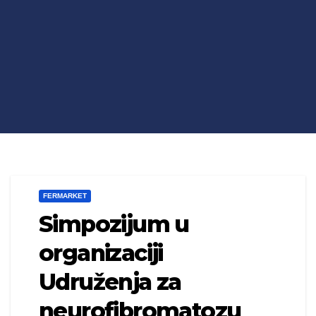
FERMARKET
Simpozijum u
organizaciji
Udruženja za
neurofibromatozu