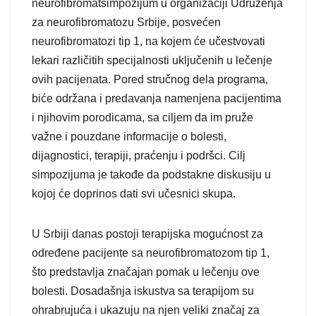
neurofibromatsimpozijum u organizaciji Udruženja
za neurofibromatozu Srbije, posvećen
neurofibromatozi tip 1, na kojem će učestvovati
lekari različitih specijalnosti uključenih u lečenje
ovih pacijenata. Pored stručnog dela programa,
biće održana i predavanja namenjena pacijentima
i njihovim porodicama, sa ciljem da im pruže
važne i pouzdane informacije o bolesti,
dijagnostici, terapiji, praćenju i podršci. Cilj
simpozijuma je takođe da podstakne diskusiju u
kojoj će doprinos dati svi učesnici skupa.
U Srbiji danas postoji terapijska mogućnost za
određene pacijente sa neurofibromatozom tip 1,
što predstavlja značajan pomak u lečenju ove
bolesti. Dosadašnja iskustva sa terapijom su
ohrabrujuća i ukazuju na njen veliki značaj za