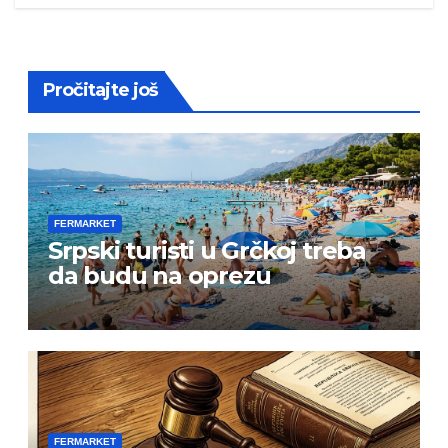
Pročitajte još
FERMARKET
Srpski turisti u Grčkoj treba
da budu na oprezu
FERMARKET