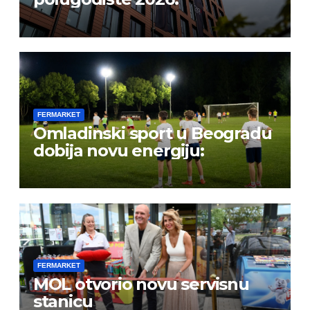
FERMARKET
Omladinski sport u Beogradu
dobija novu energiju:
FERMARKET
MOL otvorio novu servisnu
stanicu