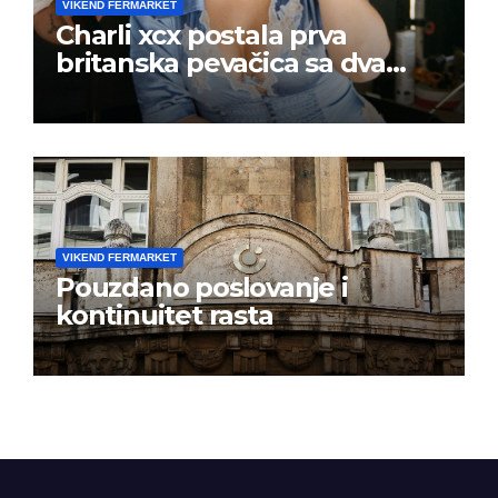
VIKEND FERMARKET
Charli xcx postala prva
britanska pevačica sa dva
albuma na prvom mestu u
istoj kalendarskoj godini
VIKEND FERMARKET
Pouzdano poslovanje i
kontinuitet rasta