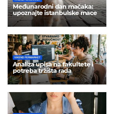
Međunarodni dan mačaka:
upoznajte istanbulske mace
VIKEND FERMARKET
Analiza upisa na fakultete i
potreba tržišta rada