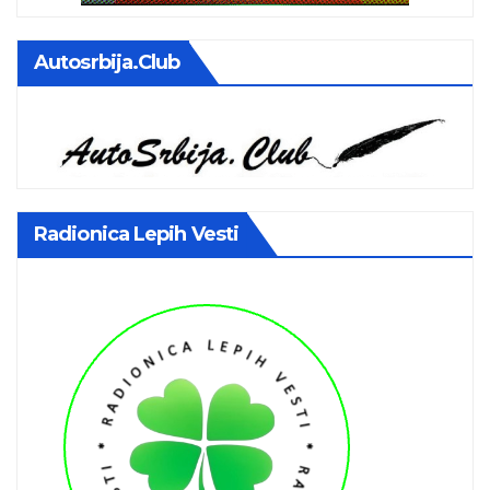
Autosrbija.club
Radionica Lepih Vesti