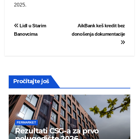
2025.
Post
Lidl u Starim
AikBank keš kredit bez
Banovcima
donošenja dokumentacije
navigation
Pročitajte još
FERMARKET
Rezultati CSG-a za prvo
polugodište 2026.