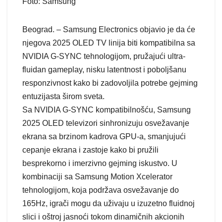
Foto: Samsung
Beograd. – Samsung Electronics objavio je da će
njegova 2025 OLED TV linija biti kompatibilna sa
NVIDIA G-SYNC tehnologijom, pružajući ultra-
fluidan gameplay, nisku latentnost i poboljšanu
responzivnost kako bi zadovoljila potrebe gejming
entuzijasta širom sveta.
Sa NVIDIA G-SYNC kompatibilnošću, Samsung
2025 OLED televizori sinhronizuju osvežavanje
ekrana sa brzinom kadrova GPU-a, smanjujući
cepanje ekrana i zastoje kako bi pružili
besprekorno i imerzivno gejming iskustvo. U
kombinaciji sa Samsung Motion Xcelerator
tehnologijom, koja podržava osvežavanje do
165Hz, igrači mogu da uživaju u izuzetno fluidnoj
slici i oštroj jasnoći tokom dinamičnih akcionih