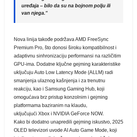
uređaja – bilo da su na bojnom polju ili
van njega.“
Nova linija takođe podržava AMD FreeSync
Premium Pro, što donosi široku kompatibilnost i
adaptivnu sinhronizaciju performansi na različitim
GPU-ima. Dodatne ključne gejming karakteristike
uključuju Auto Low Latency Mode (ALLM) radi
smanjenja ulaznog kašnjenja i za trenutnu
reakciju, kao i Samsung Gaming Hub, koji
omogućava brz pristup konzolnim i gejming
platformama baziranim na klaudu,
uključujući Xbox i NVIDIA GeForce NOW.
Kako bi dodatno unapredili gejming iskustvo, 2025
OLED televizori uvode AI Auto Game Mode, koji