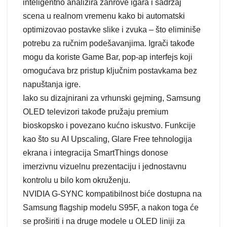
inteligentno analizira žanrove igara i sadržaj
scena u realnom vremenu kako bi automatski
optimizovao postavke slike i zvuka – što eliminiše
potrebu za ručnim podešavanjima. Igrači takođe
mogu da koriste Game Bar, pop-ap interfejs koji
omogućava brz pristup ključnim postavkama bez
napuštanja igre.
Iako su dizajnirani za vrhunski gejming, Samsung
OLED televizori takođe pružaju premium
bioskopsko i povezano kućno iskustvo. Funkcije
kao što su AI Upscaling, Glare Free tehnologija
ekrana i integracija SmartThings donose
imerzivnu vizuelnu prezentaciju i jednostavnu
kontrolu u bilo kom okruženju.
NVIDIA G-SYNC kompatibilnost biće dostupna na
Samsung flagship modelu S95F, a nakon toga će
se proširiti i na druge modele u OLED liniji za