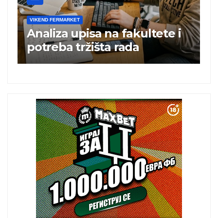
VIKEND FERMARKET
 i
Charli xcx postala prva
britanska pevačica sa dva
albuma na prvom mestu u
istoj kalendarskoj godini