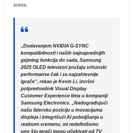
scena.
„Dodavanjem NVIDIA G-SYNC
kompatibilnosti i naših najnaprednijih
gejming funkcija do sada, Samsung
2025 OLED televizori pružaju vrhunski
performanse čak i za najzahtevnije
igrače“, rekao je Kevin Li, izvršni
potpredsednik Visual Display
Customer Experience tima u kompaniji
Samsung Electronics. „Nadograđujući
našu lidersku poziciju u inovacijama
displeja i integrišući AI poboljšanja u
realnom vremenu, mi redefinišemo
ono što igrači mogu očekivati od TV