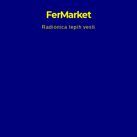
Skip
FerMarket
to
content
Radionica lepih vesti