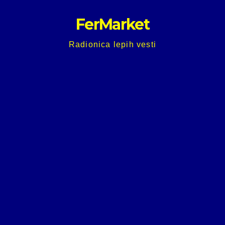
Skip
FerMarket
to
content
Radionica lepih vesti