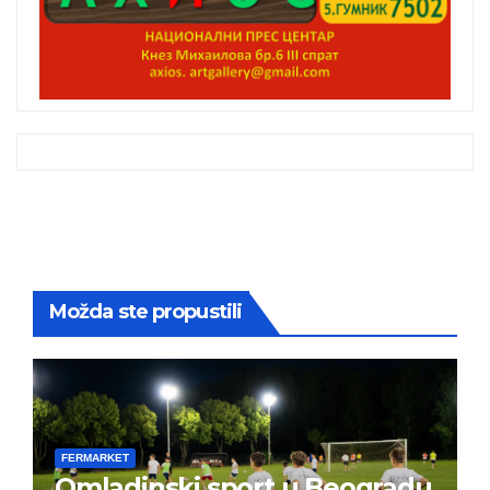
Možda ste propustili
FERMARKET
Omladinski sport u Beogradu