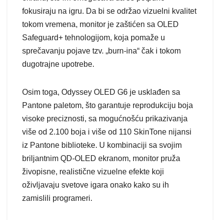
fokusiraju na igru. Da bi se održao vizuelni kvalitet
tokom vremena, monitor je zaštićen sa OLED
Safeguard+ tehnologijom, koja pomaže u
sprečavanju pojave tzv. „burn-ina“ čak i tokom
dugotrajne upotrebe.
Osim toga, Odyssey OLED G6 je usklađen sa
Pantone paletom, što garantuje reprodukciju boja
visoke preciznosti, sa mogućnošću prikazivanja
više od 2.100 boja i više od 110 SkinTone nijansi
iz Pantone biblioteke. U kombinaciji sa svojim
briljantnim QD-OLED ekranom, monitor pruža
živopisne, realistične vizuelne efekte koji
oživljavaju svetove igara onako kako su ih
zamislili programeri.