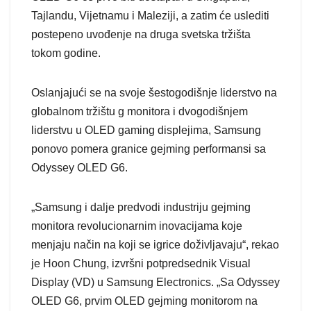
Tajlandu, Vijetnamu i Maleziji, a zatim će uslediti
postepeno uvođenje na druga svetska tržišta
tokom godine.
Oslanjajući se na svoje šestogodišnje liderstvo na
globalnom tržištu g monitora i dvogodišnjem
liderstvu u OLED gaming displejima, Samsung
ponovo pomera granice gejming performansi sa
Odyssey OLED G6.
„Samsung i dalje predvodi industriju gejming
monitora revolucionarnim inovacijama koje
menjaju način na koji se igrice doživljavaju“, rekao
je Hoon Chung, izvršni potpredsednik Visual
Display (VD) u Samsung Electronics. „Sa Odyssey
OLED G6, prvim OLED gejming monitorom na