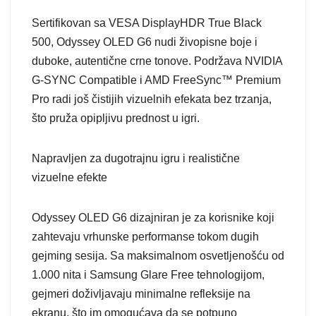
Sertifikovan sa VESA DisplayHDR True Black
500, Odyssey OLED G6 nudi živopisne boje i
duboke, autentične crne tonove. Podržava NVIDIA
G-SYNC Compatible i AMD FreeSync™ Premium
Pro radi još čistijih vizuelnih efekata bez trzanja,
što pruža opipljivu prednost u igri.
Napravljen za dugotrajnu igru i realistične
vizuelne efekte
Odyssey OLED G6 dizajniran je za korisnike koji
zahtevaju vrhunske performanse tokom dugih
gejming sesija. Sa maksimalnom osvetljenošću od
1.000 nita i Samsung Glare Free tehnologijom,
gejmeri doživljavaju minimalne refleksije na
ekranu, što im omogućava da se potpuno