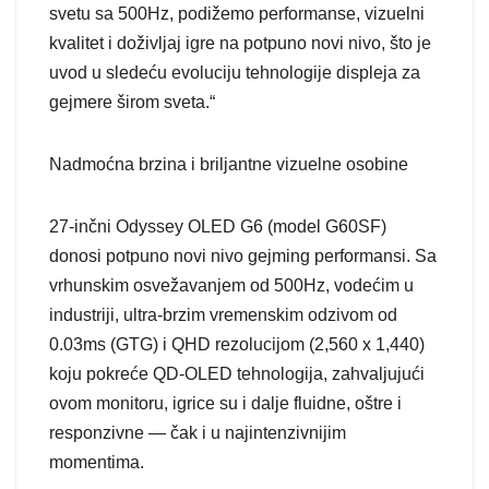
svetu sa 500Hz, podižemo performanse, vizuelni
kvalitet i doživljaj igre na potpuno novi nivo, što je
uvod u sledeću evoluciju tehnologije displeja za
gejmere širom sveta.“
Nadmoćna brzina i briljantne vizuelne osobine
27-inčni Odyssey OLED G6 (model G60SF)
donosi potpuno novi nivo gejming performansi. Sa
vrhunskim osvežavanjem od 500Hz, vodećim u
industriji, ultra-brzim vremenskim odzivom od
0.03ms (GTG) i QHD rezolucijom (2,560 x 1,440)
koju pokreće QD-OLED tehnologija, zahvaljujući
ovom monitoru, igrice su i dalje fluidne, oštre i
responzivne — čak i u najintenzivnijim
momentima.