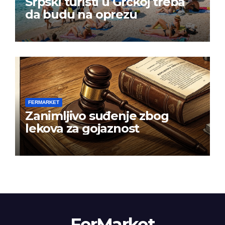
Srpski turisti u Grčkoj treba
da budu na oprezu
FERMARKET
Zanimljivo suđenje zbog
lekova za gojaznost
FerMarket