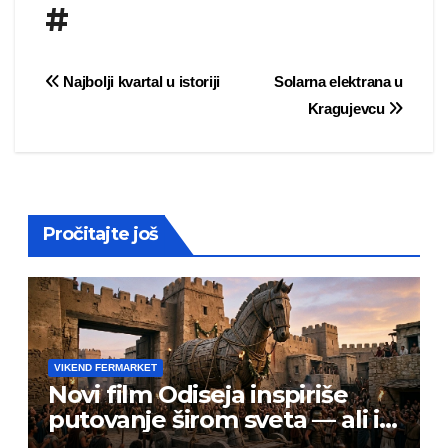
#
Post
Najbolji kvartal u istoriji
Solarna elektrana u
Kragujevcu
navigation
Pročitajte još
VIKEND FERMARKET
Novi film Odiseja inspiriše
putovanje širom sveta — ali i
prevarante