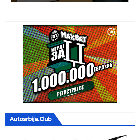
albuma na prvom mestu u
istoj kalendarskoj godini
Autosrbija.club