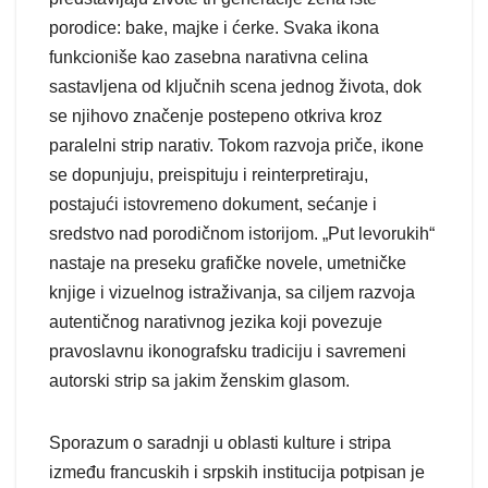
porodice: bake, majke i ćerke. Svaka ikona
funkcioniše kao zasebna narativna celina
sastavljena od ključnih scena jednog života, dok
se njihovo značenje postepeno otkriva kroz
paralelni strip narativ. Tokom razvoja priče, ikone
se dopunjuju, preispituju i reinterpretiraju,
postajući istovremeno dokument, sećanje i
sredstvo nad porodičnom istorijom. „Put levorukih“
nastaje na preseku grafičke novele, umetničke
knjige i vizuelnog istraživanja, sa ciljem razvoja
autentičnog narativnog jezika koji povezuje
pravoslavnu ikonografsku tradiciju i savremeni
autorski strip sa jakim ženskim glasom.
Sporazum o saradnji u oblasti kulture i stripa
između francuskih i srpskih institucija potpisan je