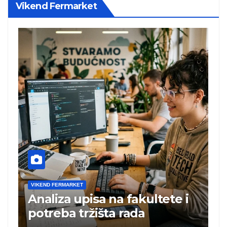
Vikend Fermarket
VIKEND FERMARKET
i
Charli xcx postala prva
britanska pevačica sa dva