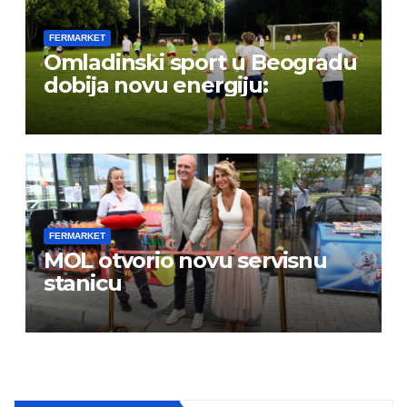
FERMARKET
Omladinski sport u Beogradu
dobija novu energiju:
FERMARKET
MOL otvorio novu servisnu
stanicu