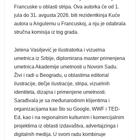
Francuske u oblasti stripa. Ova autorka će od 1.
jula do 31. avgusta 2026. biti rezidentkinja Kuće
autora u Angulemu u Francuskoj, a nju je odabrala
stručna komisija iz tog grada.
Jelena Vasiljević je ilustratorka i vizuelna
umetnica iz Srbije, diplomirana master primenjena
umetnica Akademije umetnosti u Novom Sadu.
Živi i radi u Beogradu, u oblastima editorial
ilustracije, dečje ilustracije, stripa, vizuelnih
identiteta, dizajna i primenjene umetnosti.
Sarađivala je sa međunarodnim klijentima i
organizacijama kao što su Google, WWF i TED-
Ed, kao i na regionalnim kulturnim i komercijalnim
projektima iz oblasti izdavaštva, advertajzinga i
digitalnih medija. U svom radu kombinuje