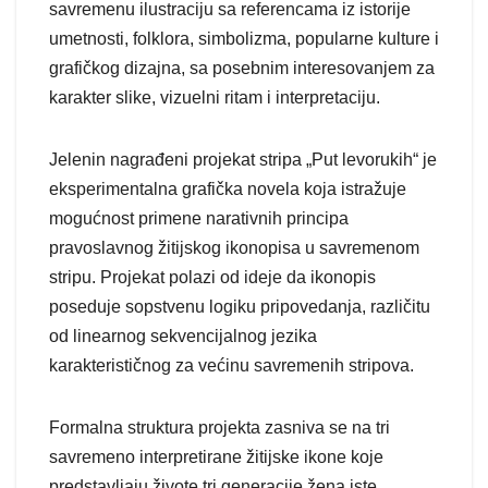
savremenu ilustraciju sa referencama iz istorije
umetnosti, folklora, simbolizma, popularne kulture i
grafičkog dizajna, sa posebnim interesovanjem za
karakter slike, vizuelni ritam i interpretaciju.
Jelenin nagrađeni projekat stripa „Put levorukih“ je
eksperimentalna grafička novela koja istražuje
mogućnost primene narativnih principa
pravoslavnog žitijskog ikonopisa u savremenom
stripu. Projekat polazi od ideje da ikonopis
poseduje sopstvenu logiku pripovedanja, različitu
od linearnog sekvencijalnog jezika
karakterističnog za većinu savremenih stripova.
Formalna struktura projekta zasniva se na tri
savremeno interpretirane žitijske ikone koje
predstavljaju živote tri generacije žena iste