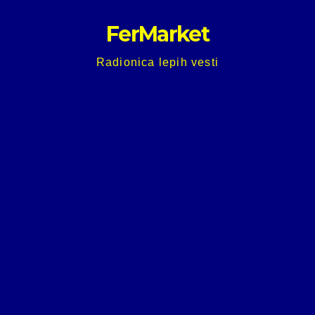
Skip
FerMarket
to
content
Radionica lepih vesti