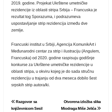
2019. godine. Projekat Ukrštene umetničke
rezidencije iz oblasti stripa Srbija – Francuska je
rezultat tog Sporazuma, i podrazumeva
uspostavljanje strip rezidencija između dve
zemlje.
Francuski institut u Srbiji, Agencija KomunikArt i
Međunarodni centar za strip i ilustraciju (Angulem,
Francuska) od 2020. godine raspisuju godišnje
konkurse za Ukrštene umetničke rezidencije u
oblasti stripa, u okviru kojeg je do sada stručnu
rezidenciju u trajanju od dva meseca dobilo šest
srpskih strip autora/ki.
Post
Razgovor sa
Otvorena izložba slika
književnicom Sesil
Miodraga Miše Jelića