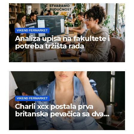
VIKEND FERMARKET
Analiza upisa na fakultete i
potreba tržišta rada
VIKEND FERMARKET
Charli xcx postala prva
britanska pevačica sa dva
albuma na prvom mestu u
istoj kalendarskoj godini