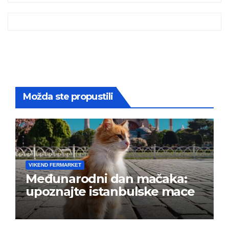
Možda ste propustili
VIKEND FERMARKET
Međunarodni dan mačaka:
upoznajte istanbulske mace