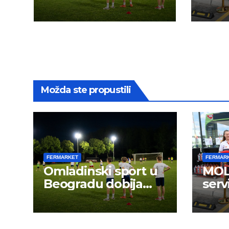
novu energiju:
Možda ste propustili
FERMARKET
FERMAR
Omladinski sport u
MOL 
Beogradu dobija
serv
novu energiju: