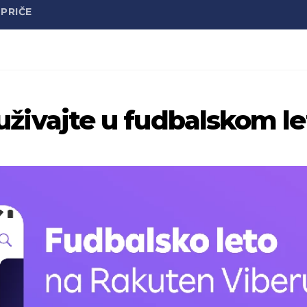
PRIČE
: uživajte u fudbalskom l