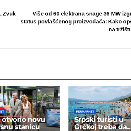
u „Zvuk
Više od 60 elektrana snage 36 MW izg
status povlašćenog proizvođača: Kako op
na tržiš
KET
FERMARKET
otvorio novu
Srpski turisti u
isnu stanicu
Grčkoj treba da