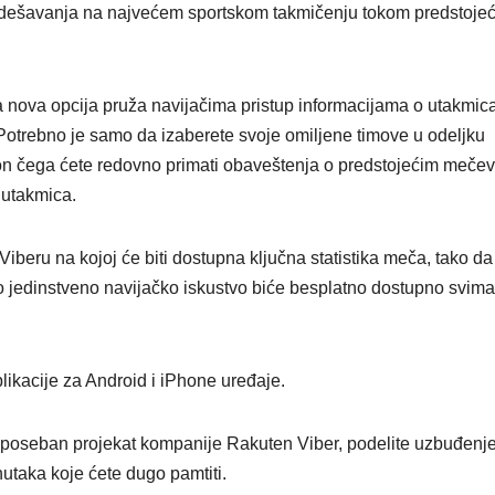
na dešavanja na najvećem sportskom takmičenju tokom predstoje
a nova opcija pruža navijačima pristup informacijama o utakmic
otrebno je samo da izaberete svoje omiljene timove u odeljku
kon čega ćete redovno primati obaveštenja o predstojećim meče
h utakmica.
iberu na kojoj će biti dostupna ključna statistika meča, tako da
vo jedinstveno navijačko iskustvo biće besplatno dostupno svima
likacije za Android i iPhone uređaje.
an poseban projekat kompanije Rakuten Viber, podelite uzbuđenj
nutaka koje ćete dugo pamtiti.