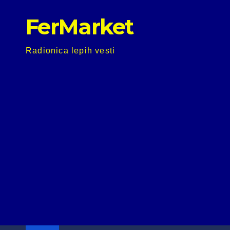
Skip
FerMarket
to
content
Radionica lepih vesti