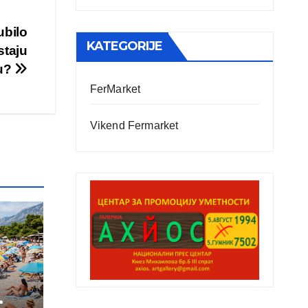
ubilo
KATEGORIJE
staju
tu?
FerMarket
Vikend Fermarket