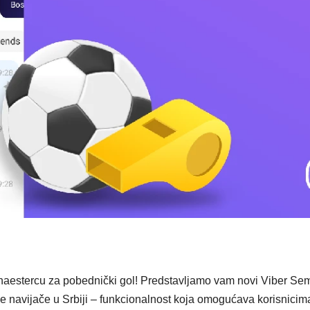
VIKEND FERMARKE
Novi f
Odisej
inspiri
putova
širom 
ali i p
naestercu za pobednički gol! Predstavljamo vam novi Viber Sem
ke navijače u Srbiji – funkcionalnost koja omogućava korisnicim