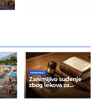
FERMARKET
Zanimljivo suđenje
zbog lekova za
gojaznost