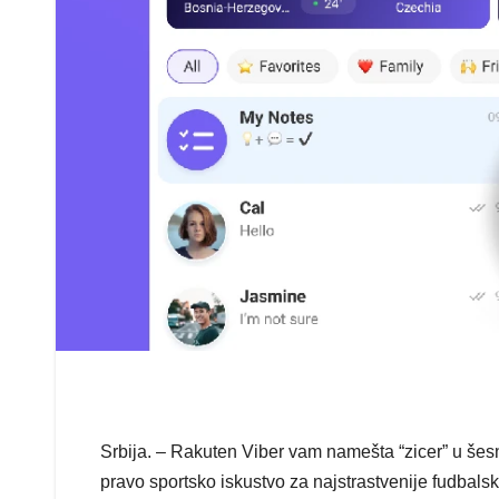
Srbija. – Rakuten Viber vam namešta “zicer” u šes
pravo sportsko iskustvo za najstrastvenije fudbals