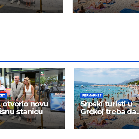
budu na oprezu
KET
FERMARKET
otvorio novu
Srpski turisti u
isnu stanicu
Grčkoj treba da
budu na oprezu