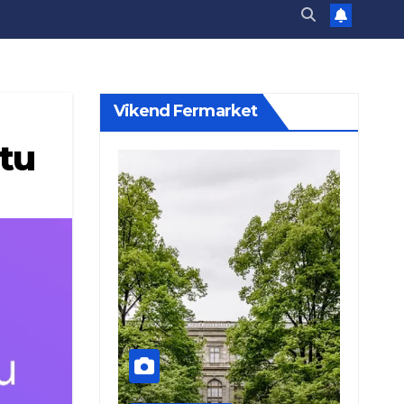
Vikend Fermarket
etu