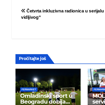
Post
Četvrta inkluzivna radionica u serijal
vidljivog”
navigation
Pročitajte još
FERMARKET
FERMAR
Omladinski sport u
MOL 
Beogradu dobija
serv