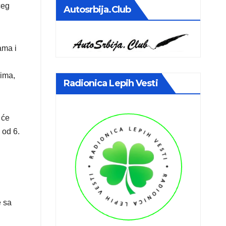
ćeg
Autosrbija.club
ama i
vima,
Radionica Lepih Vesti
 će
 od 6.
e sa