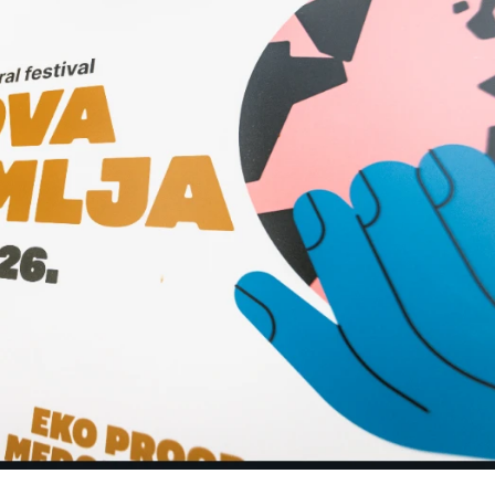
VIKEND FERMARKET
VIKEND FERMARKE
Međunarodni
Analiz
dan mačaka:
na faku
upoznajte
potreba
istanbulske
rada
mace