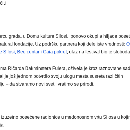
čiti
rcu grada, u Domu kulture Silosi, ponovo okupila hiljade poset
natural fondacije. Uz podršku partnera koji dele iste vrednosti:
O
 Silosi, Bee centar i Gaia pokret
, ulaz na festival bio je sloboda
ama Ričarda Bakminstera Fulera, oživela je kroz raznovrsne sad
val je još jednom potvrdio svoju ulogu mesta susreta različitih
ilju – da stvaramo novi svet i vratimo se prirodi.
u izuzetno posećene radionice u medonosnom vrtu Silosa u koji
nja.