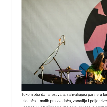
Tokom oba dana festivala, zahvaljujući partneru fe
izlagača – malih proizvođača, zanatlija i poljopriv