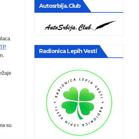
Autosrbija.club
ilaca
TP
Radionica Lepih Vesti
n.
ržaje
ma su