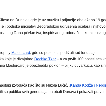
ilosa na Dunavu, gde je uz muziku i prijatelje obeleženo 19 go
je i podrška inicijativi Beogradskog udruženja pčelara i njihovo
onalnog Dana pčelarstva, inspirisanog rodonačelnikom srpskog
shop by
Mastercard
, gde su posetioci podržali rad fondacije
a koje je dizajnirao
Dechko Tzar
– a za prvih 100 posetilaca ko
ja Mastercard je obezbedila poklon – biljku čuvarkuću, kao si
astupi izvođača kao što su Nikola Lučić, „
Kanda Kodža i Nebo
li su publiku svih generacija na obali Dunava i pokazali pravu