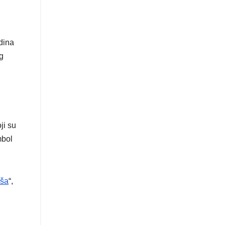
dina
g
ji su
mbol
jša
“,