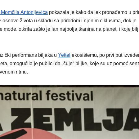
a Momčila Antonijevića
pokazala je kako da lek pronađemo u prir
je osnove života u skladu sa prirodom i njenim ciklusima, dok je
ve mode, otkrila zašto je lan najbolja tkanina na planeti i koje bil
muzički performans biljaka u
Yettel
ekosistemu, po prvi put izvede
seta, omogućila je publici da „čuje“ biljke, koje su uz pomoć senz
tvenom ritmu.