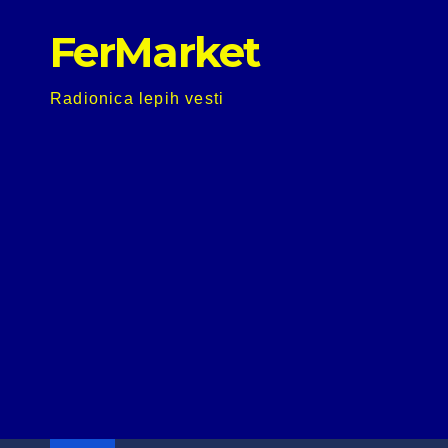
Skip
FerMarket
to
content
Radionica lepih vesti