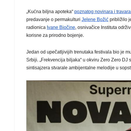
„Kućna biljna apoteka“
poznatog novinara i travar
predavanje o permakulturi
Jelene Božić
približilo 
radionica
Ivane Biočine
, osnivačice Instituta održi
korisne za prirodno bojenje.
Jedan od upečatljivijih trenutaka festivala bio je 
Srbiji. „Frekvencija biljaka“ u okviru Zero Zero DJ 
sintisajzera stvarale ambijentalne melodije u sops