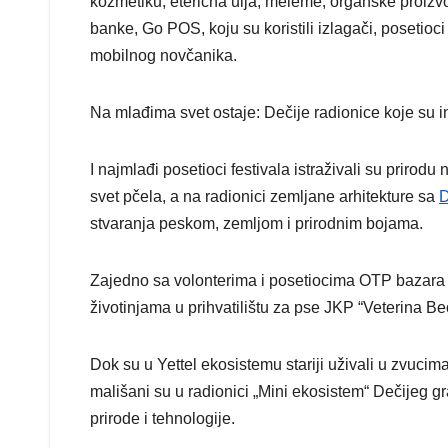
kozmetiku, eterična ulja, meleme, organske proizvo
banke, Go POS, koju su koristili izlagači, posetioc
mobilnog novčanika.
Na mlađima svet ostaje: Dečije radionice koje su 
I najmlađi posetioci festivala istraživali su prirod
svet pčela, a na radionici zemljane arhitekture sa
D
stvaranja peskom, zemljom i prirodnim bojama.
Zajedno sa volonterima i posetiocima OTP bazara o
životinjama u prihvatilištu za pse JKP “Veterina B
Dok su u Yettel ekosistemu stariji uživali u zvucim
mališani su u radionici „Mini ekosistem“ Dečijeg gr
prirode i tehnologije.