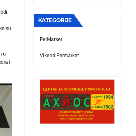
odi,
KATEGORIJE
jke su
FerMarket
n u
Vikend Fermarket
ora i