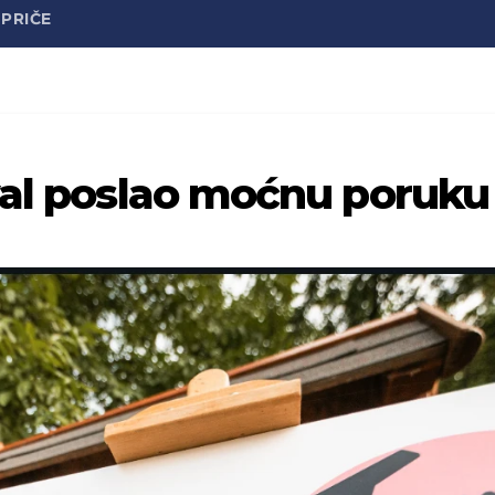
PRIČE
val poslao moćnu poruku