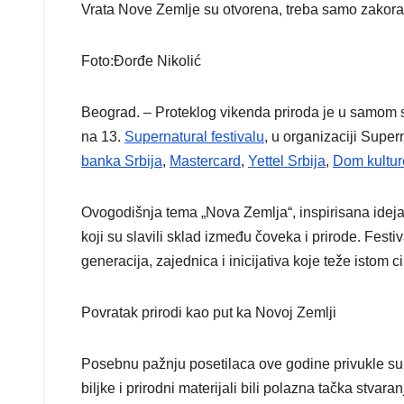
Vrata Nove Zemlje su otvorena, treba samo zakora
Foto:Đorđe Nikolić
Beograd. – Proteklog vikenda priroda je u samom s
na 13.
Supernatural festivalu
, u organizaciji Super
banka Srbija
,
Mastercard
,
Yettel Srbija
,
Dom kulture
Ovogodišnja tema „Nova Zemlja“, inspirisana idej
koji su slavili sklad između čoveka i prirode. Festi
generacija, zajednica i inicijativa koje teže istom c
Povratak prirodi kao put ka Novoj Zemlji
Posebnu pažnju posetilaca ove godine privukle s
biljke i prirodni materijali bili polazna tačka stvara