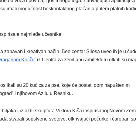
de od voća i povrća, i još mnogo toga. Zahvaljujući aplikaciji 
i su imali mogućnost beskontaktnog plaćanja putem platnih karti
inspirisale najmlađe učesnike
u na zabavan i kreativan način. Bee centar Silosa uveo ih je u ču
raganom Kojičić
iz Centra za zemljanu arhitekturu otkrili su ma
slikali su 20 kućica za pse, koje će postati dom napuštenim
eograd” i njihovom Azilu u Resniku.
a biljaka i izložbi skulptura Viktora Kiša inspirisanoj Novom Zem
ada stvarali sopstvene svetove, otkrivajući pečurke i čaroban sp