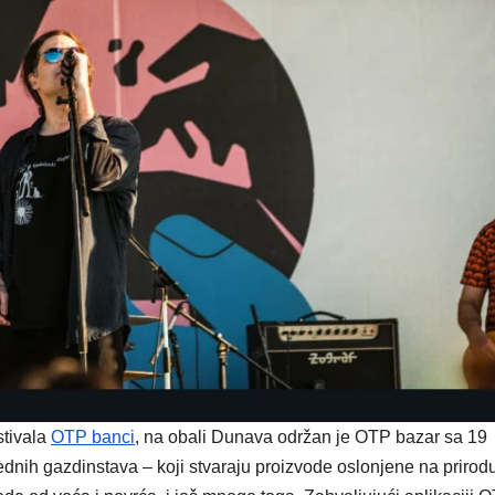
stivala
OTP banci
, na obali Dunava održan je OTP bazar sa 19
rednih gazdinstava – koji stvaraju proizvode oslonjene na prirod