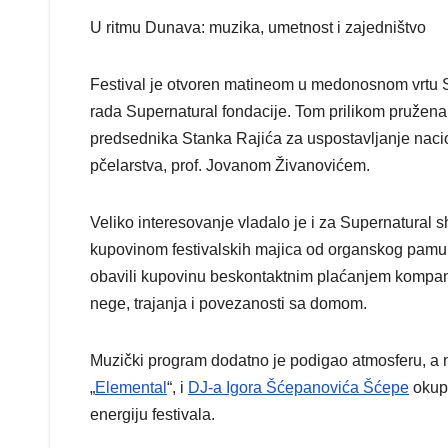
U ritmu Dunava: muzika, umetnost i zajedništvo
Festival je otvoren matineom u medonosnom vrtu S
rada Supernatural fondacije. Tom prilikom pružena 
predsednika Stanka Rajića za uspostavljanje naci
pčelarstva, prof. Jovanom Živanovićem.
Veliko interesovanje vladalo je i za Supernatural 
kupovinom festivalskih majica od organskog pamuk
obavili kupovinu beskontaktnim plaćanjem kompani
nege, trajanja i povezanosti sa domom.
Muzički program dodatno je podigao atmosferu, a n
„
Elemental
“, i
DJ-a Igora Šćepanovića Šćepe
okupi
energiju festivala.