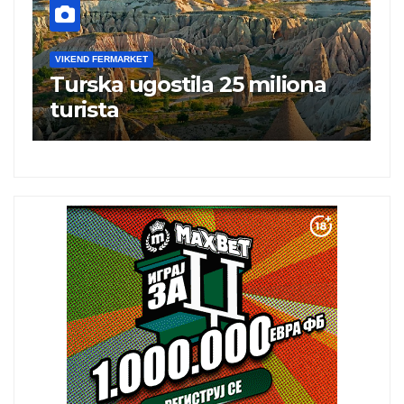
VIKEND FERMARKET
V
Turska ugostila 25 miliona
N
turista
„
i