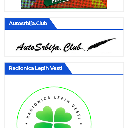
Autosrbija.club
Radionica Lepih Vesti