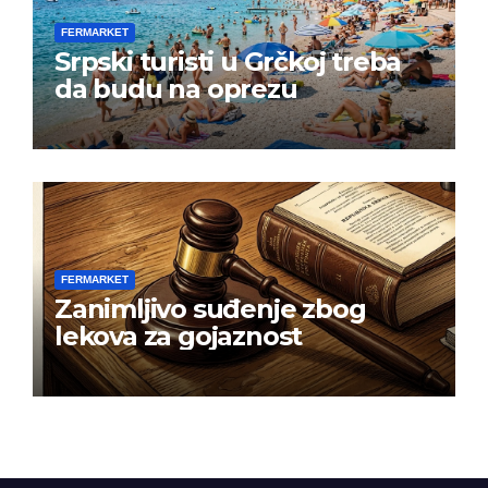
FERMARKET
Srpski turisti u Grčkoj treba
da budu na oprezu
FERMARKET
Zanimljivo suđenje zbog
lekova za gojaznost