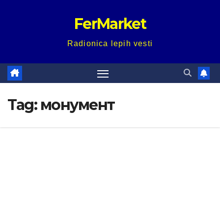
Skip
FerMarket
to
content
Radionica lepih vesti
Tag:
монумент