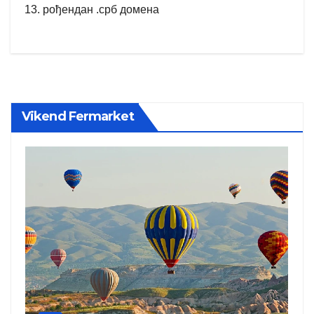
13. рођендан .срб домена
Vikend Fermarket