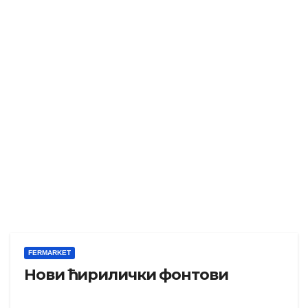
FERMARKET
Нови ћирилички фонтови