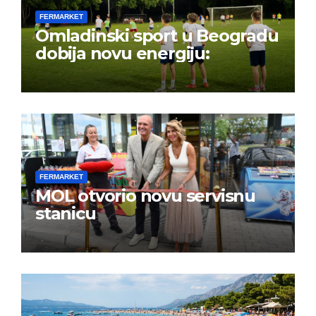
FERMARKET
Omladinski sport u Beogradu
dobija novu energiju:
FERMARKET
MOL otvorio novu servisnu
stanicu