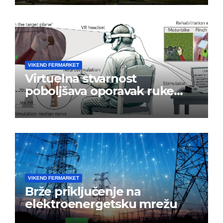
VIKEND FERMARKET
Virtuelna stvarnost
poboljšava oporavak ruke
nakon moždanog udara
VIKEND FERMARKET
Brže priključenje na
elektroenergetsku mrežu