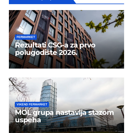
FERMARKET
Rezultati CSG-a za prvo
polugodište 2026.
VIKEND FERMARKET
MOL grupa nastavlja stazom
uspeha