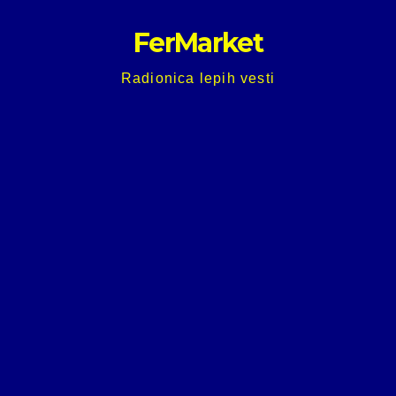
Skip
FerMarket
to
content
Radionica lepih vesti