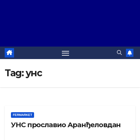
Tag:
унс
FERMARKET
УНС прославио Аранђеловдан