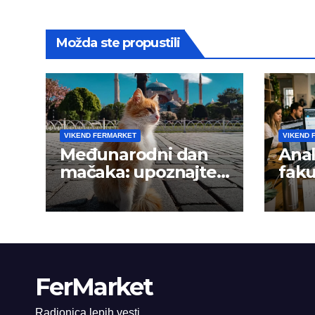
Možda ste propustili
VIKEND FERMARKET
VIKEND 
Međunarodni dan
Anal
mačaka: upoznajte
faku
istanbulske mace
trži
FerMarket
Radionica lepih vesti