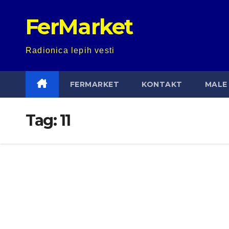
Skip
FerMarket
to
content
Radionica lepih vesti
FERMARKET
KONTAKT
MALE 
Tag:
11