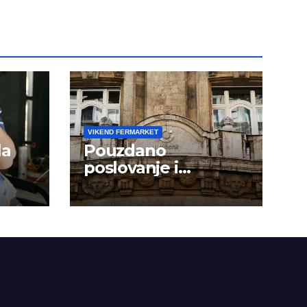
VIKEND FERMARKET
la
Pouzdano
poslovanje i
kontinuitet rasta
om
dini