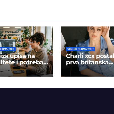
FERMARKET
VIKEND FERMARKET
iza upisa na
Charli xcx posta
ltete i potreba
prva britanska
šta rada
pevačica sa dva
albuma na prv
mestu u istoj
kalendarskoj go