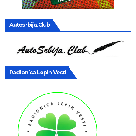
Autosrbija.club
Radionica Lepih Vesti