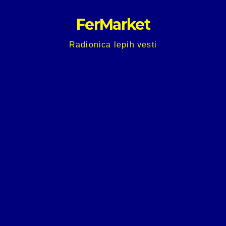
Skip
FerMarket
to
content
Radionica lepih vesti