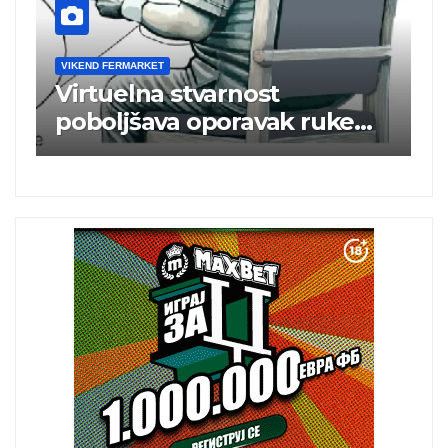
VIKEND FERMARKET
V
m
Virtuelna stvarnost
B
poboljšava oporavak ruke
e
nakon moždanog udara