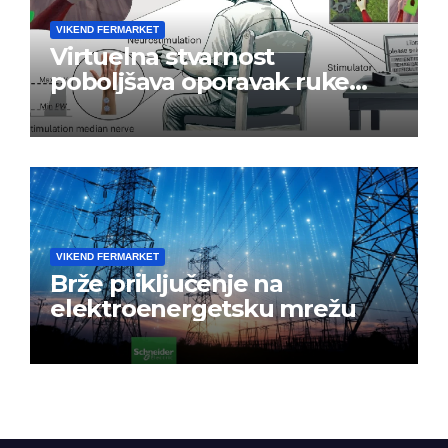
VIKEND FERMARKET
Virtuelna stvarnost
poboljšava oporavak ruke
nakon moždanog udara
VIKEND FERMARKET
Brže priključenje na
elektroenergetsku mrežu