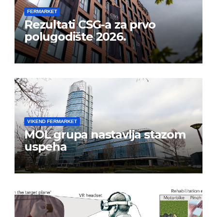
FERMARKET
Rezultati CSG-a za prvo
polugodište 2026.
VIKEND FERMARKET
MOL grupa nastavlja stazom
uspeha