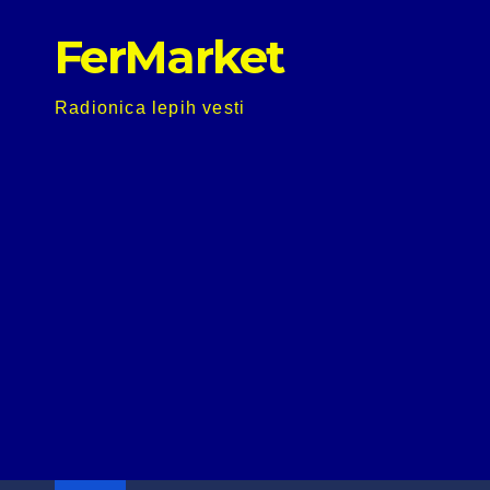
Skip
FerMarket
to
content
Radionica lepih vesti