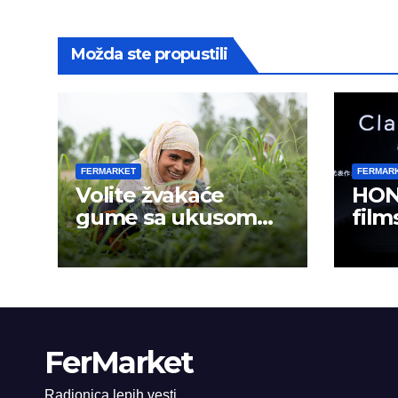
Možda ste propustili
FERMARKET
FERMAR
Volite žvakaće
HON
gume sa ukusom
film
mentola?
mobi
sadr
FerMarket
Radionica lepih vesti