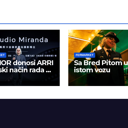
KET
FERMARKET
OR donosi ARRI
Sa Bred Pitom u
ski način rada u
istom vozu
lno kreiranje
žaja