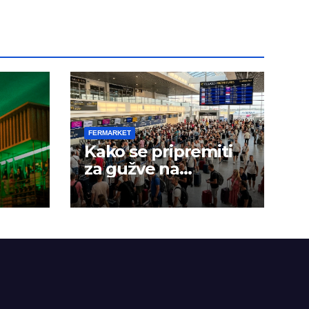
FERMARKET
Kako se pripremiti
za gužve na
aerodromima?