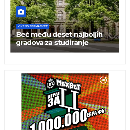
VIKEND FERMARKET
VIKEN
Beč među deset najboljih
Tur
gradova za studiranje
tur