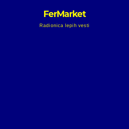
Skip
FerMarket
to
content
Radionica lepih vesti