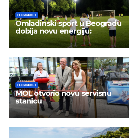
FERMARKET
Omladinski sport u Beogradu
dobija novu energiju:
FERMARKET
MOL otvorio novu servisnu
stanicu