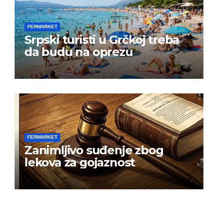
FERMARKET
Srpski turisti u Grčkoj treba
da budu na oprezu
FERMARKET
Zanimljivo suđenje zbog
lekova za gojaznost