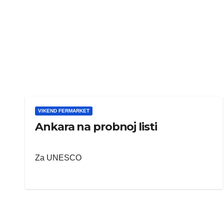
VIKEND FERMARKET
Ankara na probnoj listi
Za UNESCO