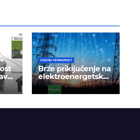
VIKEND FERMARKET
ost
Brže priključenje na
avak
elektroenergetsku
mrežu
a