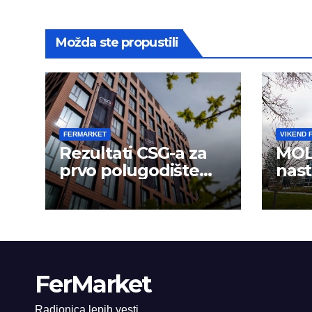
Možda ste propustili
FERMARKET
VIKEND 
Rezultati CSG-a za
MOL
prvo polugodište
nast
2026.
usp
FerMarket
Radionica lepih vesti