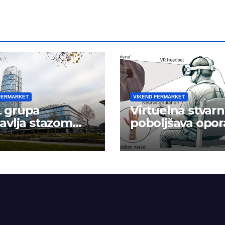
FERMARKET
VIKEND FERMARKET
 grupa
Virtuelna stvarn
avlja stazom
poboljšava opor
eha
ruke nakon
moždanog udar