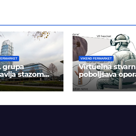
FERMARKET
VIKEND FERMARKET
 grupa
Virtuelna stvarn
avlja stazom
poboljšava opor
eha
ruke nakon
moždanog udar