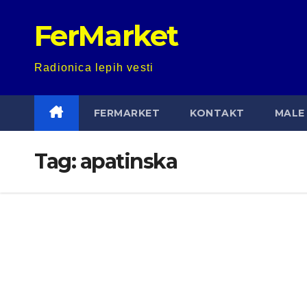
Skip
FerMarket
to
content
Radionica lepih vesti
FERMARKET
KONTAKT
MALE 
Tag:
apatinska