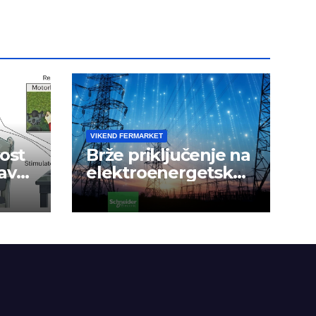
VIKEND FERMARKET
ost
Brže priključenje na
avak
elektroenergetsku
mrežu
a