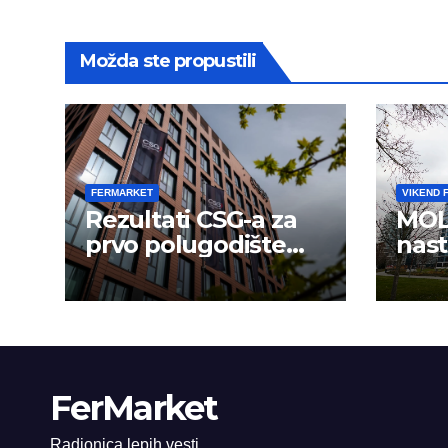
Možda ste propustili
FERMARKET
VIKEND 
Rezultati CSG-a za
MOL
prvo polugodište
nast
2026.
usp
FerMarket
Radionica lepih vesti