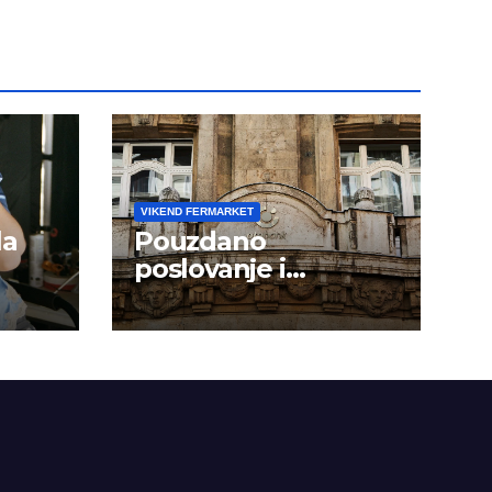
VIKEND FERMARKET
la
Pouzdano
poslovanje i
kontinuitet rasta
om
dini