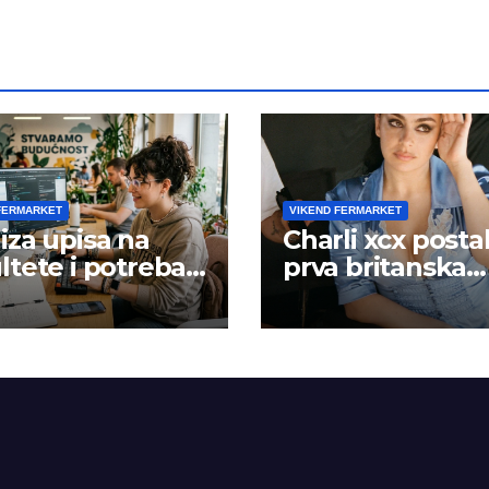
FERMARKET
VIKEND FERMARKET
iza upisa na
Charli xcx posta
ltete i potreba
prva britanska
šta rada
pevačica sa dva
albuma na prv
mestu u istoj
kalendarskoj go