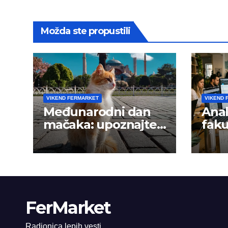
Možda ste propustili
VIKEND FERMARKET
VIKEND 
Međunarodni dan
Anal
mačaka: upoznajte
faku
istanbulske mace
trži
FerMarket
Radionica lepih vesti