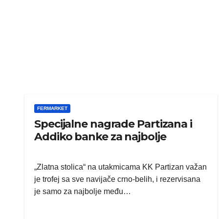
FERMARKET
Specijalne nagrade Partizana i
Addiko banke za najbolje
„Zlatna stolica“ na utakmicama KK Partizan važan
je trofej sa sve navijače crno-belih, i rezervisana
je samo za najbolje među…