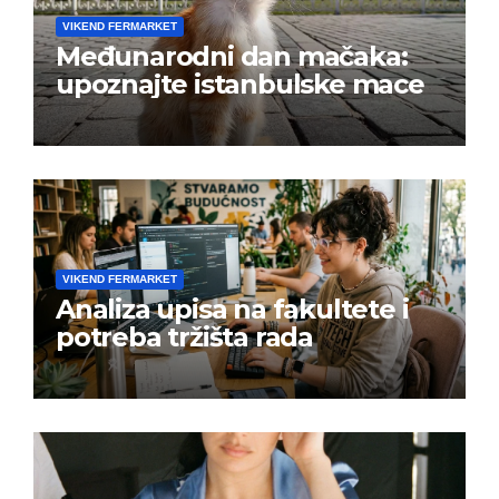
VIKEND FERMARKET
Međunarodni dan mačaka:
upoznajte istanbulske mace
VIKEND FERMARKET
Analiza upisa na fakultete i
potreba tržišta rada