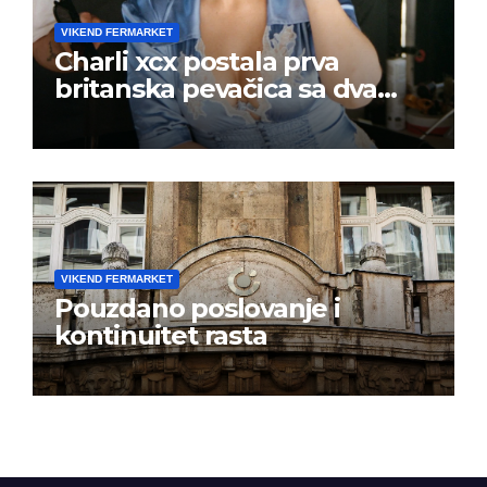
VIKEND FERMARKET
Charli xcx postala prva
britanska pevačica sa dva
albuma na prvom mestu u
istoj kalendarskoj godini
VIKEND FERMARKET
Pouzdano poslovanje i
kontinuitet rasta