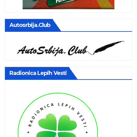
Autosrbija.club
Radionica Lepih Vesti