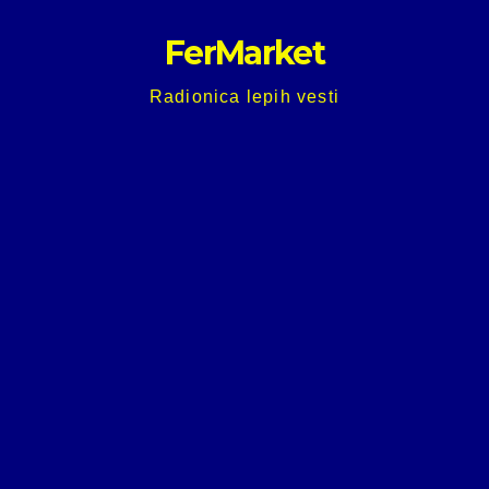
Skip
FerMarket
to
content
Radionica lepih vesti