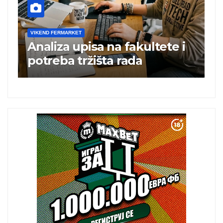
VIKEND FERMARKET
V
Analiza upisa na fakultete i
C
e
potreba tržišta rada
b
a
i