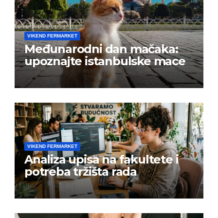
VIKEND FERMARKET
Međunarodni dan mačaka:
upoznajte istanbulske mace
VIKEND FERMARKET
Analiza upisa na fakultete i
potreba tržišta rada