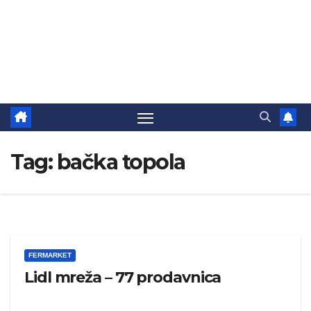
Tag:
bačka topola
FERMARKET
Lidl mreža – 77 prodavnica