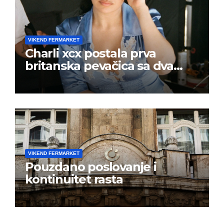
VIKEND FERMARKET
Charli xcx postala prva
britanska pevačica sa dva
albuma na prvom mestu u
istoj kalendarskoj godini
VIKEND FERMARKET
Pouzdano poslovanje i
kontinuitet rasta