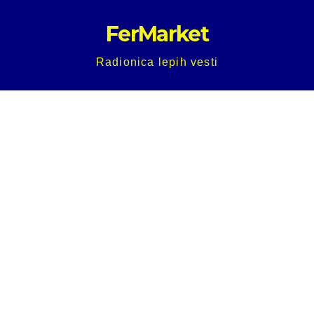
Skip
FerMarket
to
content
Radionica lepih vesti