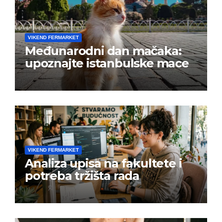
VIKEND FERMARKET
Međunarodni dan mačaka:
upoznajte istanbulske mace
VIKEND FERMARKET
Analiza upisa na fakultete i
potreba tržišta rada