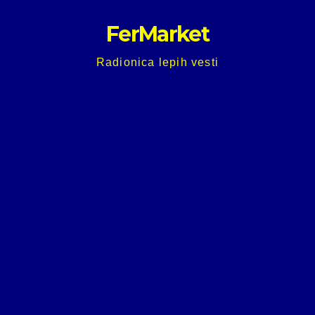
Skip
FerMarket
to
content
Radionica lepih vesti