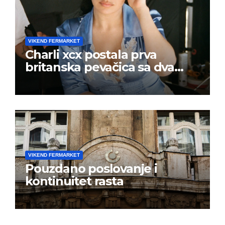
VIKEND FERMARKET
Charli xcx postala prva
britanska pevačica sa dva
albuma na prvom mestu u
istoj kalendarskoj godini
VIKEND FERMARKET
Pouzdano poslovanje i
kontinuitet rasta