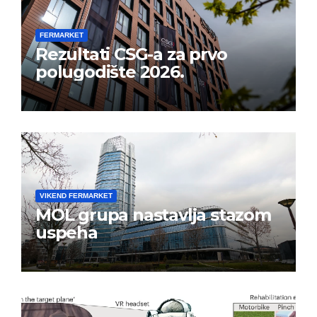
FERMARKET
Rezultati CSG-a za prvo
polugodište 2026.
VIKEND FERMARKET
MOL grupa nastavlja stazom
uspeha