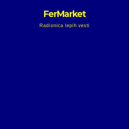
Skip
FerMarket
to
content
Radionica lepih vesti