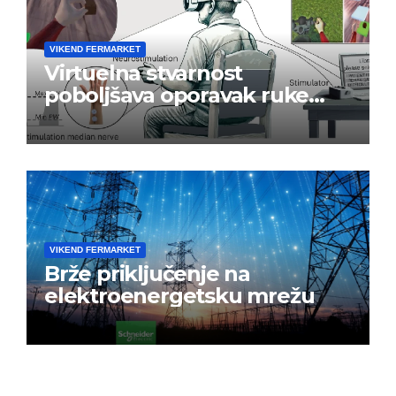
VIKEND FERMARKET
Virtuelna stvarnost
poboljšava oporavak ruke
nakon moždanog udara
VIKEND FERMARKET
Brže priključenje na
elektroenergetsku mrežu