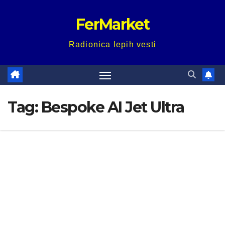
Skip
FerMarket
to
content
Radionica lepih vesti
Tag:
Bespoke AI Jet Ultra