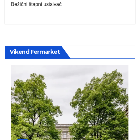
Bežični štapni usisivač
Vikend Fermarket