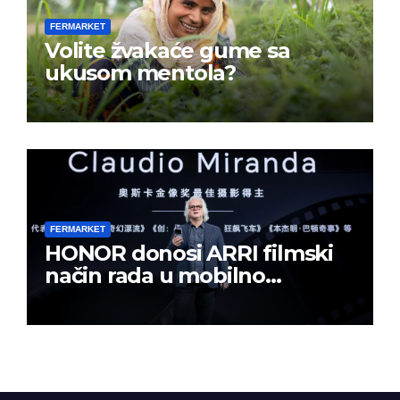
FERMARKET
Volite žvakaće gume sa
ukusom mentola?
FERMARKET
HONOR donosi ARRI filmski
način rada u mobilno
kreiranje sadržaja