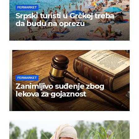
FERMARKET
Srpski turisti u Grčkoj treba
da budu na oprezu
FERMARKET
Zanimljivo suđenje zbog
lekova za gojaznost