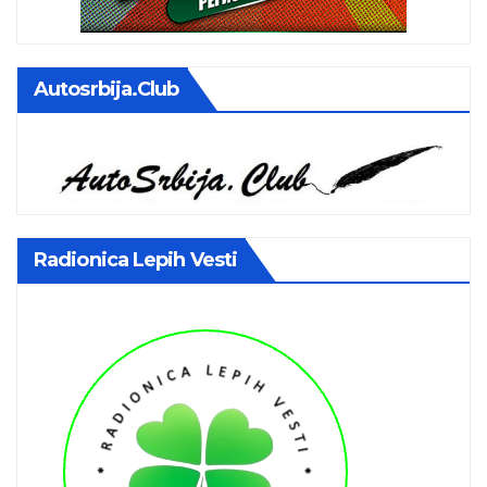
Autosrbija.club
Radionica Lepih Vesti