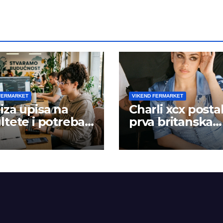
FERMARKET
VIKEND FERMARKET
iza upisa na
Charli xcx posta
ltete i potreba
prva britanska
šta rada
pevačica sa dva
albuma na prv
mestu u istoj
kalendarskoj go