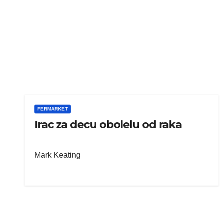
FERMARKET
Irac za decu obolelu od raka
Mark Keating