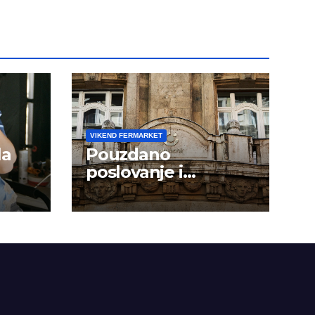
VIKEND FERMARKET
la
Pouzdano
poslovanje i
kontinuitet rasta
om
dini