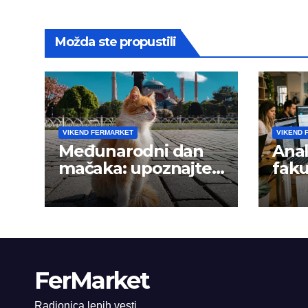
Možda ste propustili
VIKEND FERMARKET
VIKEND 
Međunarodni dan
Anal
mačaka: upoznajte
faku
istanbulske mace
trži
FerMarket
Radionica lepih vesti