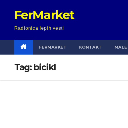
Skip
FerMarket
to
content
Radionica lepih vesti
FERMARKET
KONTAKT
MALE 
Tag:
bicikl