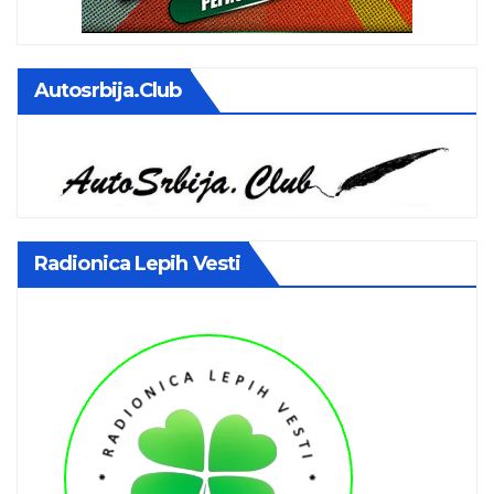
Autosrbija.club
Radionica Lepih Vesti