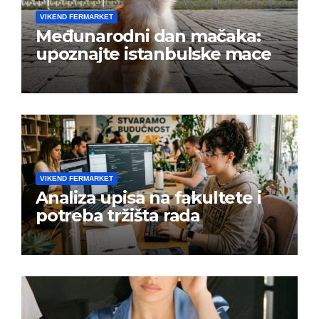
VIKEND FERMARKET
Međunarodni dan mačaka:
upoznajte istanbulske mace
VIKEND FERMARKET
Analiza upisa na fakultete i
potreba tržišta rada