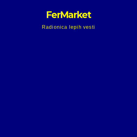
Skip
FerMarket
to
content
Radionica lepih vesti