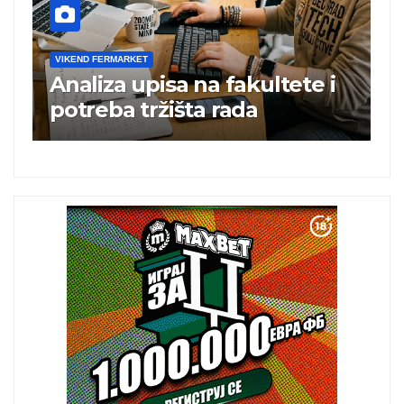
VIKEND FERMARKET
V
Analiza upisa na fakultete i
C
e
potreba tržišta rada
b
a
i