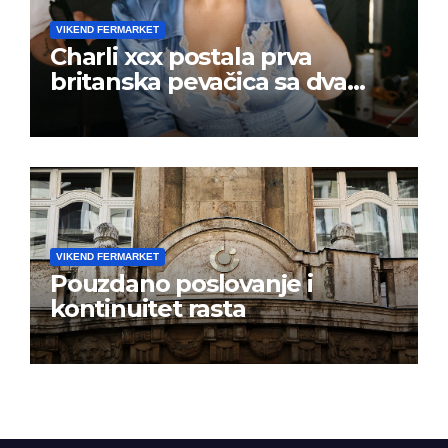
VIKEND FERMARKET
Charli xcx postala prva
britanska pevačica sa dva
albuma na prvom mestu u
istoj kalendarskoj godini
VIKEND FERMARKET
Pouzdano poslovanje i
kontinuitet rasta